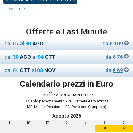
...
Leggi tutto
Offerte e Last Minute
dal
07
al
30
AGO
da
€ 109
dal
30
AGO
al
04
OTT
da
€ 76
dal
04
OTT
al
08
NOV
da
€ 69
Calendario prezzi in Euro
Tariffe a persona a notte
SP: solo pernottamento - CC: Camera e Colazione
MP: Mezza Pensione - PC: Pensione Completa)
Agosto 2026
l
m
m
g
v
s
d
01
02