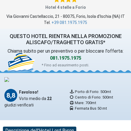
Hotel 4 stelle a Forio
Via Giovanni Castellaccio, 21
-
80075
,
Forio
, Isola d'Ischia (
NA
)
IT
Tel.
+39 081.1975.1975
QUESTO HOTEL RIENTRA NELLA PROMOZIONE
ALISCAFO/TRAGHETTO GRATIS*
Chiama subito per un preventivo o per bloccare l'offerta:
081.1975.1975
* Fino ad esaurimento posti.
Porto di Forio: 500mt
Favoloso!
8,8
Centro di Forio: 500mt
Voto medio da
22
Mare: 700mt
giudizi verificati
Fermata Bus 50 mt
Descrizione dell'Hotel Lord Byron