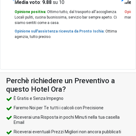
Media voto
:
9.88
su 10
Medi
Opinione positiva:
Ottimo tutto, dal trasporto all'accoglienza.
Opinio
Locali puliti, cucina buonissima, servizio bar sempre aperto. Ci
manute
siamo sentiti come a casa.
Opinione sull'assistenza ricevuta da Pronto Ischia:
Ottima
agenzia, tutto preciso.
Perchè richiedere un Preventivo a
questo Hotel Ora?
È Gratis e Senza Impegno
Faremo Noi per Te tutti i calcoli con Precisione
Riceverai una Risposta in pochi Minuti nella tua casella
Email
Riceverai eventuali Prezzi Migliori non ancora pubblicati