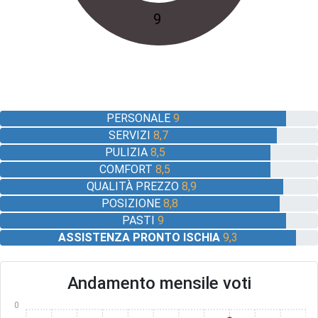
9
PERSONALE
9
SERVIZI
8,7
PULIZIA
8,5
COMFORT
8,5
QUALITÀ PREZZO
8,9
POSIZIONE
8,8
PASTI
9
ASSISTENZA PRONTO ISCHIA
9,3
Andamento mensile voti
10