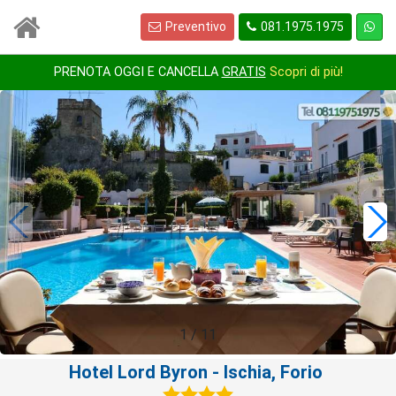
Preventivo
081.1975.1975
PRENOTA OGGI E CANCELLA
GRATIS
Scopri di più!
1
/
11
Hotel Lord Byron
- Ischia, Forio