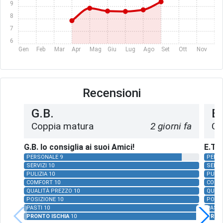
9
8
7
6
Gen
Feb
Mar
Apr
Mag
Giu
Lug
Ago
Set
Ott
Nov
Dic
Recensioni
G.B.
E.
Coppia matura
2 giorni fa
Co
G.B. lo consiglia ai suoi Amici!
E.T. 
PERSONALE 9
PERS
SERVIZI 10
SERVI
PULIZIA 10
PULIZ
COMFORT 10
COMF
QUALITÀ PREZZO 10
QUALI
POSIZIONE 10
POSIZ
PASTI 10
PASTI
PRONTO ISCHIA
10
PRON