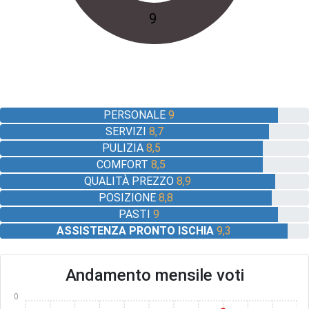
9
PERSONALE
9
SERVIZI
8,7
PULIZIA
8,5
COMFORT
8,5
QUALITÀ PREZZO
8,9
POSIZIONE
8,8
PASTI
9
ASSISTENZA PRONTO ISCHIA
9,3
Andamento mensile voti
10