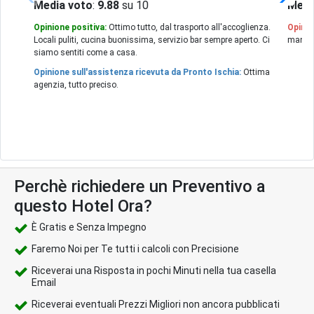
Media voto
:
9.88
su 10
Medi
Opinione positiva:
Ottimo tutto, dal trasporto all'accoglienza.
Opinio
Locali puliti, cucina buonissima, servizio bar sempre aperto. Ci
manute
siamo sentiti come a casa.
Opinione sull'assistenza ricevuta da Pronto Ischia:
Ottima
agenzia, tutto preciso.
Perchè richiedere un Preventivo a
questo Hotel Ora?
È Gratis e Senza Impegno
Faremo Noi per Te tutti i calcoli con Precisione
Riceverai una Risposta in pochi Minuti nella tua casella
Email
Riceverai eventuali Prezzi Migliori non ancora pubblicati