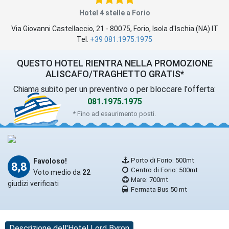
Hotel 4 stelle a Forio
Via Giovanni Castellaccio, 21
-
80075
,
Forio
, Isola d'Ischia (
NA
)
IT
Tel.
+39 081.1975.1975
QUESTO HOTEL RIENTRA NELLA PROMOZIONE
ALISCAFO/TRAGHETTO GRATIS*
Chiama subito per un preventivo o per bloccare l'offerta:
081.1975.1975
* Fino ad esaurimento posti.
Porto di Forio: 500mt
Favoloso!
8,8
Centro di Forio: 500mt
Voto medio da
22
Mare: 700mt
giudizi verificati
Fermata Bus 50 mt
Descrizione dell'Hotel Lord Byron