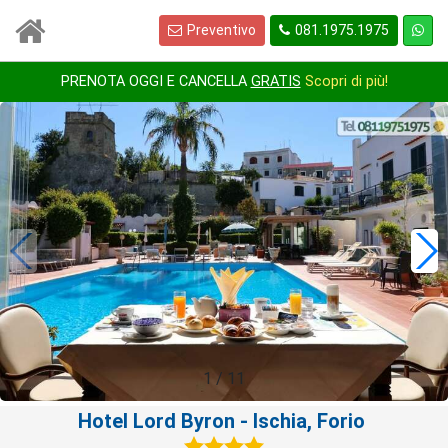
Preventivo
081.1975.1975
PRENOTA OGGI E CANCELLA
GRATIS
Scopri di più!
1
/
11
Hotel Lord Byron
- Ischia, Forio