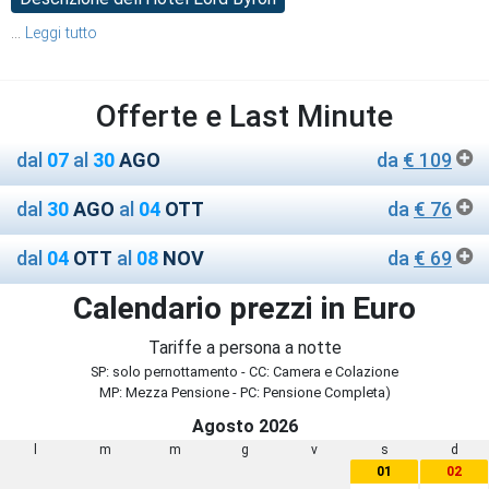
...
Leggi tutto
Offerte e Last Minute
dal
07
al
30
AGO
da
€ 109
dal
30
AGO
al
04
OTT
da
€ 76
dal
04
OTT
al
08
NOV
da
€ 69
Calendario prezzi in Euro
Tariffe a persona a notte
SP: solo pernottamento - CC: Camera e Colazione
MP: Mezza Pensione - PC: Pensione Completa)
Agosto 2026
l
m
m
g
v
s
d
01
02