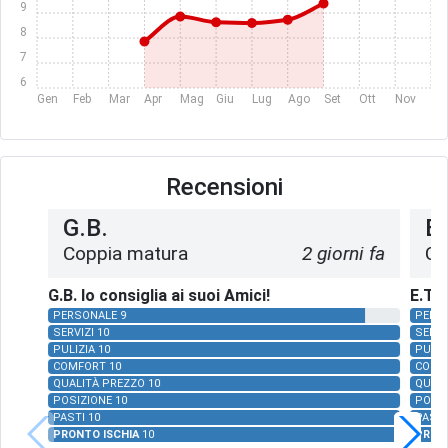
9
8
7
6
Gen
Feb
Mar
Apr
Mag
Giu
Lug
Ago
Set
Ott
Nov
Dic
Recensioni
G.B.
E.
Coppia matura
2 giorni fa
Co
G.B. lo consiglia ai suoi Amici!
E.T. 
PERSONALE 9
PERS
SERVIZI 10
SERVI
PULIZIA 10
PULIZ
COMFORT 10
COMF
QUALITÀ PREZZO 10
QUALI
POSIZIONE 10
POSIZ
PASTI 10
PASTI
PRONTO ISCHIA
10
PRON