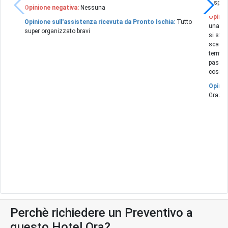
disponi
Opinione negativa:
Nessuna
Opinio
Opinione sull'assistenza ricevuta da Pronto Ischia:
Tutto
una man
super organizzato bravi
si sfog
scadent
termale
passabi
cosigli
Opinio
Grazie
Perchè richiedere un Preventivo a
questo Hotel Ora?