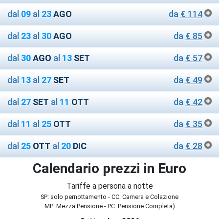
dal
09
al
23
AGO
da
€ 114
dal
23
al
30
AGO
da
€ 85
dal
30
AGO
al
13
SET
da
€ 57
dal
13
al
27
SET
da
€ 49
dal
27
SET
al
11
OTT
da
€ 42
dal
11
al
25
OTT
da
€ 35
dal
25
OTT
al
20
DIC
da
€ 28
Calendario prezzi in Euro
Tariffe a persona a notte
SP: solo pernottamento - CC: Camera e Colazione
MP: Mezza Pensione - PC: Pensione Completa)