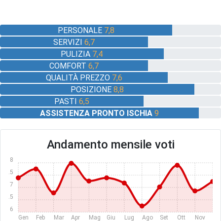
PERSONALE
7,8
SERVIZI
6,7
PULIZIA
7,4
COMFORT
6,7
QUALITÀ PREZZO
7,6
POSIZIONE
8,8
PASTI
6,5
ASSISTENZA PRONTO ISCHIA
9
Andamento mensile voti
8
7.5
7
6.5
6
Gen
Feb
Mar
Apr
Mag
Giu
Lug
Ago
Set
Ott
Nov
Dic