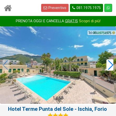
Preventivo
081.1975.1975
PRENOTA OGGI E CANCELLA
GRATIS
Scopri di più!
1
/
58
Hotel Terme Punta del Sole
- Ischia, Forio