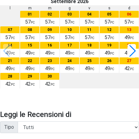
Settembre 2026
l
m
m
g
v
s
d
01
02
03
04
05
06
57
57
57
57
57
57
PC
PC
PC
PC
PC
PC
07
08
09
10
11
12
13
57
57
57
57
57
57
49
PC
PC
PC
PC
PC
PC
PC
14
15
16
17
18
19
20
49
49
49
49
49
49
49
PC
PC
PC
PC
PC
PC
PC
21
22
23
24
25
26
27
49
49
49
49
49
49
42
PC
PC
PC
PC
PC
PC
PC
28
29
30
42
42
42
PC
PC
PC
Leggi le Recensioni di
Tipo