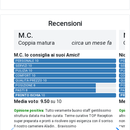
Recensioni
M.C.
Ni
Coppia matura
circa un mese fa
Co
M.C. lo consiglia ai suoi Amici!
Nicol
PERSONALE 10
PERS
SERVIZI 10
SERVI
PULIZIA 10
PULIZ
COMFORT 10
COMF
QUALITÀ PREZZO 10
QUALI
POSIZIONE 8
POSIZ
PASTI 8
PASTI
PRONTO ISCHIA
10
PRON
Media voto
:
9.50
su 10
Medi
Opinione positiva:
Tutto veramente buono staff gentilissimo
Opinio
struttura datata ma ben curata. Terme curative TOP. Reception
altrett
super preparata e pronti a risolvere ogni esigenza con il sorriso.
non ave
Il nostro cameriere Aladin... Bravissimo
camerie