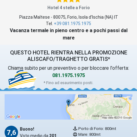
Hotel 4 stelle a Forio
Piazza Maltese
-
80075
,
Forio
, Isola d'Ischia (
NA
)
IT
Tel.
+39 081.1975.1975
Vacanza termale in pieno centro e a pochi passi dal
mare
QUESTO HOTEL RIENTRA NELLA PROMOZIONE
ALISCAFO/TRAGHETTO GRATIS*
Chiama subito per un preventivo o per bloccare l'offerta:
081.1975.1975
* Fino ad esaurimento posti.
Porto di Forio: 800mt
Buono!
7,6
Mare: 800mt
Voto medio da
201