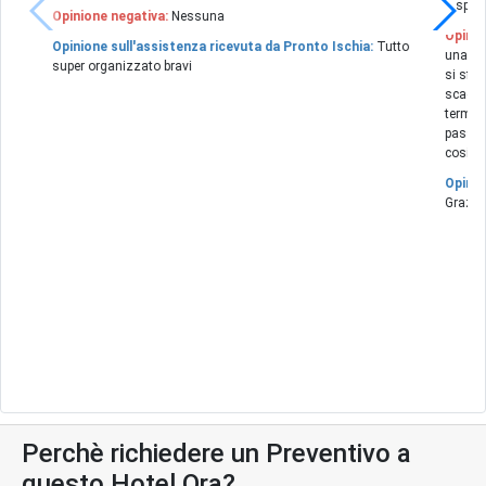
disponi
Opinione negativa:
Nessuna
Opinio
Opinione sull'assistenza ricevuta da Pronto Ischia:
Tutto
una man
super organizzato bravi
si sfog
scadent
termale
passabi
cosigli
Opinio
Grazie
Perchè richiedere un Preventivo a
questo Hotel Ora?