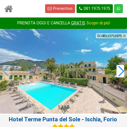
Preventivo
081.1975.1975
PRENOTA OGGI E CANCELLA
GRATIS
Scopri di più!
1
/
58
Hotel Terme Punta del Sole
- Ischia, Forio