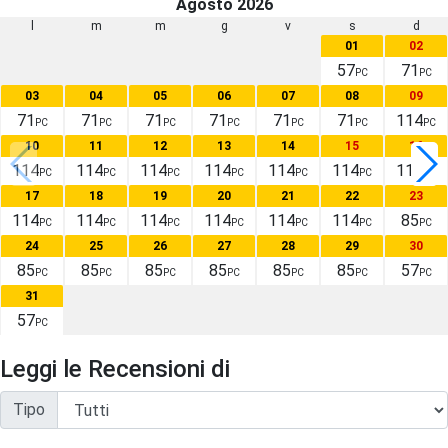
Agosto 2026
l
m
m
g
v
s
d
01
02
57
71
PC
PC
03
04
05
06
07
08
09
71
71
71
71
71
71
114
PC
PC
PC
PC
PC
PC
PC
10
11
12
13
14
15
16
114
114
114
114
114
114
114
PC
PC
PC
PC
PC
PC
PC
17
18
19
20
21
22
23
114
114
114
114
114
114
85
PC
PC
PC
PC
PC
PC
PC
24
25
26
27
28
29
30
85
85
85
85
85
85
57
PC
PC
PC
PC
PC
PC
PC
31
57
PC
Leggi le Recensioni di
Tipo