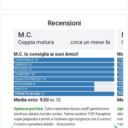
Recensioni
M.C.
Ni
Coppia matura
circa un mese fa
Co
M.C. lo consiglia ai suoi Amici!
Nicol
PERSONALE 10
PERS
SERVIZI 10
SERVI
PULIZIA 10
PULIZ
COMFORT 10
COMF
QUALITÀ PREZZO 10
QUALI
POSIZIONE 8
POSIZ
PASTI 8
PASTI
PRONTO ISCHIA
10
PRON
Media voto
:
9.50
su 10
Medi
Opinione positiva:
Tutto veramente buono staff gentilissimo
Opinio
struttura datata ma ben curata. Terme curative TOP. Reception
altrett
super preparata e pronti a risolvere ogni esigenza con il sorriso.
non ave
Il nostro cameriere Aladin... Bravissimo
camerie