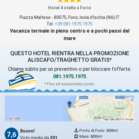
Hotel 4 stelle a Forio
Piazza Maltese
-
80075
,
Forio
, Isola d'Ischia (
NA
)
IT
Tel.
+39 081.1975.1975
Vacanza termale in pieno centro e a pochi passi dal
mare
QUESTO HOTEL RIENTRA NELLA PROMOZIONE
ALISCAFO/TRAGHETTO GRATIS*
Chiama subito per un preventivo o per bloccare l'offerta:
081.1975.1975
* Fino ad esaurimento posti.
Porto di Forio: 800mt
Buono!
7,6
Mare: 800mt
Voto medio da
201