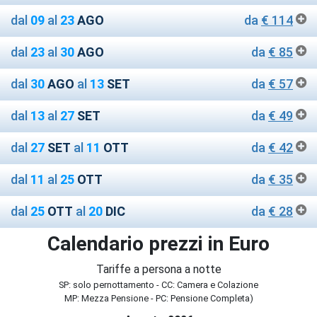
dal
09
al
23
AGO
da
€ 114
dal
23
al
30
AGO
da
€ 85
dal
30
AGO
al
13
SET
da
€ 57
dal
13
al
27
SET
da
€ 49
dal
27
SET
al
11
OTT
da
€ 42
dal
11
al
25
OTT
da
€ 35
dal
25
OTT
al
20
DIC
da
€ 28
Calendario prezzi in Euro
Tariffe a persona a notte
SP: solo pernottamento - CC: Camera e Colazione
MP: Mezza Pensione - PC: Pensione Completa)