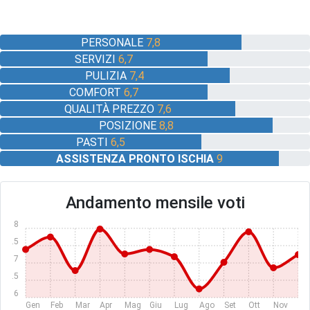
PERSONALE
7,8
SERVIZI
6,7
PULIZIA
7,4
COMFORT
6,7
QUALITÀ PREZZO
7,6
POSIZIONE
8,8
PASTI
6,5
ASSISTENZA PRONTO ISCHIA
9
Andamento mensile voti
8
7.5
7
6.5
6
Gen
Feb
Mar
Apr
Mag
Giu
Lug
Ago
Set
Ott
Nov
Dic