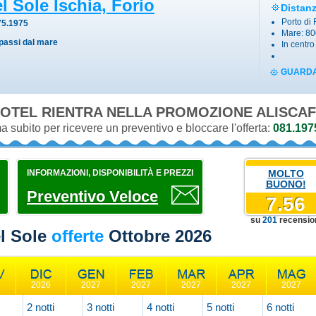
l Sole Ischia, Forio
Distan
Porto di 
75.1975
Mare: 8
 passi dal mare
In centro
GUARDA
OTEL RIENTRA NELLA PROMOZIONE
ALISCAF
 subito per ricevere un preventivo e bloccare l'offerta:
081.197
INFORMAZIONI, DISPONIBILITÀ E PREZZI
MOLTO
BUONO!
Preventivo Veloce
7.56
su
201
recensio
l Sole
offerte
Ottobre 2026
6
2026
2027
2027
2027
2027
2027
2 notti
3 notti
4 notti
5 notti
6 notti