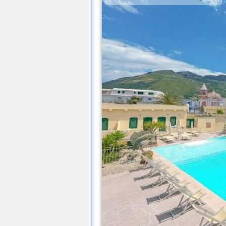
dal
25
Ottobre
al
20
Di
Prenota l'Hotel poi scegli come r
Traghetto Auto+Conducente d
Super Offerta con risparmio reale fino
Passeggeri €9.
Aliscafo + Transfer €20
Offerta Aliscafo + Transfer fino in Hote
Prenota l'Hotel poi scegli come r
Traghetto + Transfer €16.5
Traghetto Auto+Conducente d