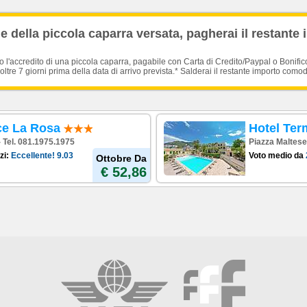
no in Hotel. €5 a persona.
 della piccola caparra versata, pagherai il restante 
ta (se disponibili)
'accredito di una piccola caparra, pagabile con Carta di Credito/Paypal o Bonific
oltre 7 giorni prima della data di arrivo prevista.* Salderai il restante importo como
ce La Rosa
Hotel Ter
- Tel. 081.1975.1975
Piazza Maltese 
zi:
Eccellente!
9.03
Voto medio da
Ottobre Da
€ 52,86