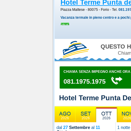
Hotel Terme Punta de
Piazza Maltese - 80075
-
Forio
- Tel.
081.19
Vacanza termale in pieno centro e a pochi
QUESTO H
Chiama
CHIAMA SENZA IMPEGNO ANCHE ORA
081.1975.1975
Hotel Terme Punta De
2026
2026
2026
202
dal
27
Settembre
al
11
1 notte