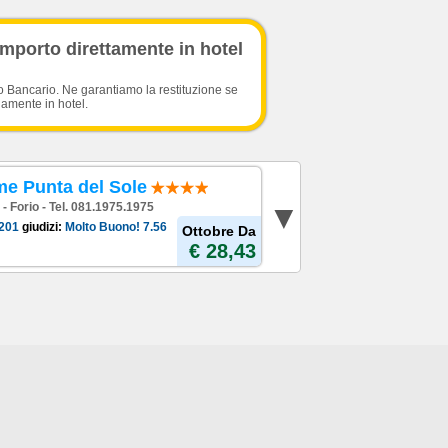
importo direttamente in hotel
o Bancario. Ne garantiamo la restituzione se
damente in hotel.
me Punta del Sole
- Forio - Tel. 081.1975.1975
201
giudizi:
Molto Buono!
7.56
Ottobre Da
€ 28,43