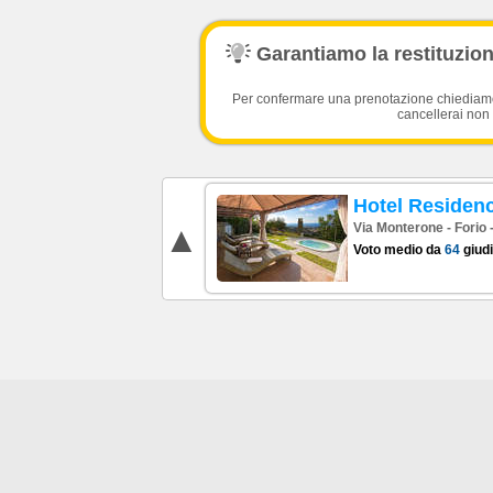
Transfer dai porti dell'isola d'Ischia fi
Garantiamo la restituzione
Solo Aliscafo €17
Prenotazione Aliscafo a prezzi in Offer
Per confermare una prenotazione chiediamo l
cancellerai non 
Hotel Residen
Via Monterone - Forio 
Voto medio da
64
giudi