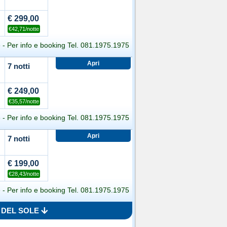
€ 299,00
€42,71/notte
 - Per info e booking Tel. 081.1975.1975
7 notti
viati l'offerta per e-mail
stampa l'offerta
€ 249,00
Hotel Terme Punta del Sole
€35,57/notte
 - Per info e booking Tel. 081.1975.1975
me vuoi
procedere
?
7 notti
TIVO
TELEFONA
viati l'offerta per e-mail
stampa l'offerta
081.1975.1975
€ 199,00
Hotel Terme Punta del Sole
€28,43/notte
n questa Offerta
 - Per info e booking Tel. 081.1975.1975
me vuoi
procedere
?
A DEL SOLE
rmale interna, piscina naturale esterna,
TIVO
TELEFONA
viati l'offerta per e-mail
stampa l'offerta
 intrattenimento.