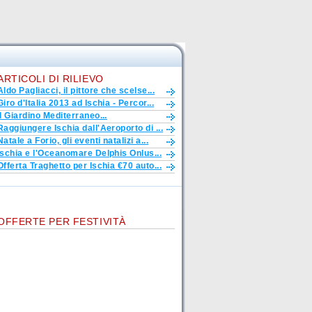
ARTICOLI DI RILIEVO
Aldo Pagliacci, il pittore che scelse...
Giro d'Italia 2013 ad Ischia - Percor...
Il Giardino Mediterraneo...
Raggiungere Ischia dall'Aeroporto di ...
Natale a Forio, gli eventi natalizi a...
Ischia e l'Oceanomare Delphis Onlus...
Offerta Traghetto per Ischia €70 auto...
OFFERTE PER FESTIVITÀ