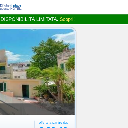
Di' che
ti piace
questo HOTEL.
 DISPONIBILITÀ LIMITATA.
Scopri!
offerte a partire da: