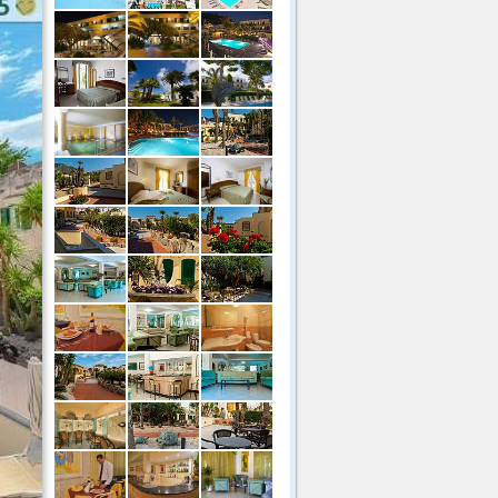
SOLO per i nostri Clienti
e i 4mt: da €45, oltre 4.5mt: da €50).
SOLO per i nostri Clienti