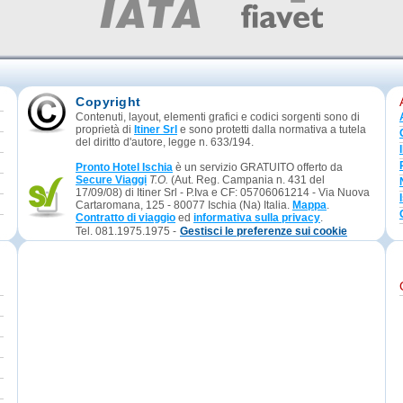
Copyright
Contenuti, layout, elementi grafici e codici sorgenti sono di
proprietà di
Itiner Srl
e sono protetti dalla normativa a tutela
del diritto d'autore, legge n. 633/194.
Pronto Hotel Ischia
è un servizio GRATUITO offerto da
Secure Viaggi
T.O.
(Aut. Reg. Campania n. 431 del
17/09/08) di Itiner Srl - P.Iva e CF: 05706061214 - Via Nuova
Cartaromana, 125 - 80077 Ischia (Na) Italia.
Mappa
.
Contratto di viaggio
ed
informativa sulla privacy
.
Tel. 081.1975.1975 -
Gestisci le preferenze sui cookie