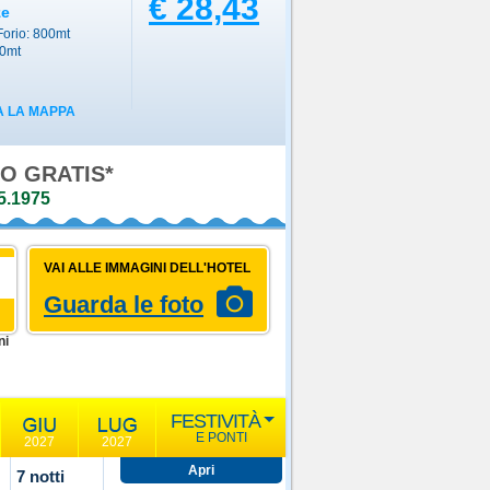
€ 28,43
ze
Forio: 800mt
00mt
 LA MAPPA
O GRATIS*
5.1975
VAI ALLE IMMAGINI DELL'HOTEL
Guarda le foto
ni
FESTIVITÀ
E PONTI
2027
2027
7 notti