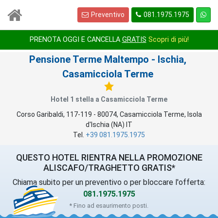
Preventivo
081.1975.1975
1
/
1
PRENOTA OGGI E CANCELLA
GRATIS
Scopri di più!
Pensione Terme Maltempo
- Ischia,
Casamicciola Terme
Hotel 1 stella a Casamicciola Terme
Corso Garibaldi, 117-119
-
80074
,
Casamicciola Terme
, Isola
d'Ischia (
NA
)
IT
Tel.
+39 081.1975.1975
QUESTO HOTEL RIENTRA NELLA PROMOZIONE
ALISCAFO/TRAGHETTO GRATIS*
Chiama subito per un preventivo o per bloccare l'offerta:
081.1975.1975
* Fino ad esaurimento posti.