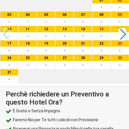
01
02
-
-
03
04
05
06
07
08
09
-
-
-
-
-
-
-
10
11
12
13
14
15
16
-
-
-
-
-
-
-
17
18
19
20
21
22
23
-
-
-
-
-
-
-
24
25
26
27
28
29
30
-
-
-
-
-
-
-
31
-
Perchè richiedere un Preventivo a
questo Hotel Ora?
È Gratis e Senza Impegno
Faremo Noi per Te tutti i calcoli con Precisione
Riceverai una Risposta in pochi Minuti nella tua casella