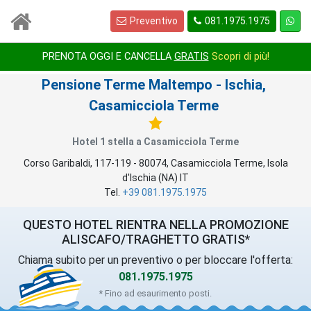
Preventivo
081.1975.1975
1
/
1
PRENOTA OGGI E CANCELLA
GRATIS
Scopri di più!
Pensione Terme Maltempo
- Ischia,
Casamicciola Terme
Hotel 1 stella a Casamicciola Terme
Corso Garibaldi, 117-119
-
80074
,
Casamicciola Terme
, Isola
d'Ischia (
NA
)
IT
Tel.
+39 081.1975.1975
QUESTO HOTEL RIENTRA NELLA PROMOZIONE
ALISCAFO/TRAGHETTO GRATIS*
Chiama subito per un preventivo o per bloccare l'offerta:
081.1975.1975
* Fino ad esaurimento posti.