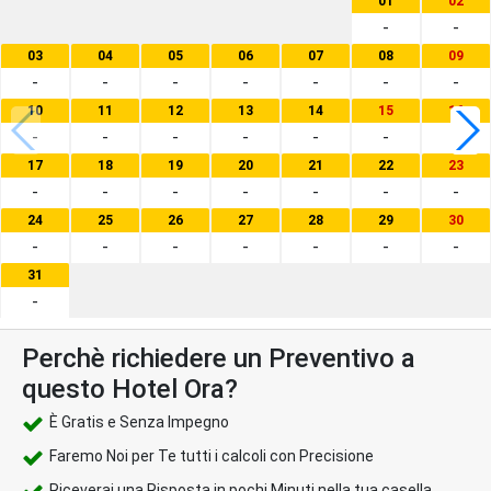
01
02
-
-
03
04
05
06
07
08
09
-
-
-
-
-
-
-
10
11
12
13
14
15
16
-
-
-
-
-
-
-
17
18
19
20
21
22
23
-
-
-
-
-
-
-
24
25
26
27
28
29
30
-
-
-
-
-
-
-
31
-
Perchè richiedere un Preventivo a
questo Hotel Ora?
È Gratis e Senza Impegno
Faremo Noi per Te tutti i calcoli con Precisione
Riceverai una Risposta in pochi Minuti nella tua casella