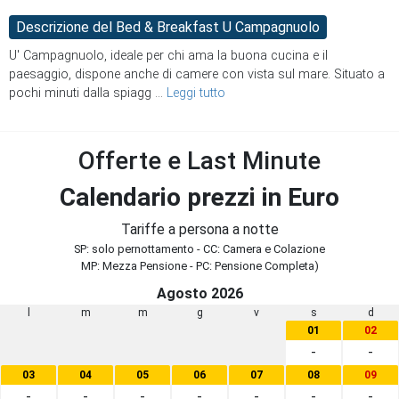
Descrizione del Bed & Breakfast U Campagnuolo
U' Campagnuolo, ideale per chi ama la buona cucina e il
paesaggio, dispone anche di camere con vista sul mare. Situato a
pochi minuti dalla spiagg
...
Leggi tutto
Offerte e Last Minute
Calendario prezzi in Euro
Tariffe a persona a notte
SP: solo pernottamento - CC: Camera e Colazione
MP: Mezza Pensione - PC: Pensione Completa)
Agosto 2026
l
m
m
g
v
s
d
01
02
-
-
03
04
05
06
07
08
09
-
-
-
-
-
-
-