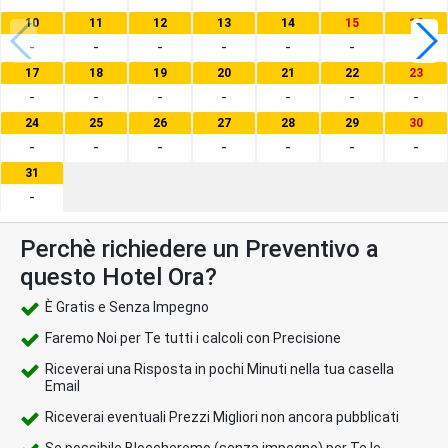
10
11
12
13
14
15
16
-
-
-
-
-
-
-
17
18
19
20
21
22
23
-
-
-
-
-
-
-
24
25
26
27
28
29
30
-
-
-
-
-
-
-
31
-
Perchè richiedere un Preventivo a
questo Hotel Ora?
È Gratis e Senza Impegno
Faremo Noi per Te tutti i calcoli con Precisione
Riceverai una Risposta in pochi Minuti nella tua casella
Email
Riceverai eventuali Prezzi Migliori non ancora pubblicati
Se possibile Bloccheremo (senza impegno) per Te le