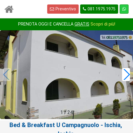
Preventivo
081.1975.1975
PRENOTA OGGI E CANCELLA
GRATIS
Scopri di più!
1
/
24
Bed & Breakfast U Campagnuolo
- Ischia,