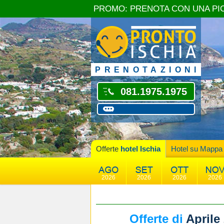
PROMO: PRENOTA CON UNA PI
PRENOTAZIONI
081.1975.1975
Offerte
hotel Ischia
Hotel su Mappa
2026
2026
2026
2026
Offerte di
Aprile