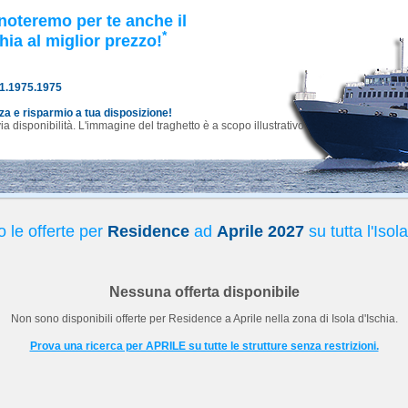
noteremo per te anche il
*
hia al miglior prezzo!
81.1975.1975
nza e risparmio a tua disposizione!
 disponibilità. L'immagine del traghetto è a scopo illustrativo.
 le offerte per
Residence
ad
Aprile 2027
su tutta l'Isol
Nessuna offerta disponibile
Non sono disponibili offerte per
Residence
a
Aprile
nella zona di Isola d'Ischia.
Prova una ricerca per APRILE su tutte le strutture senza restrizioni.