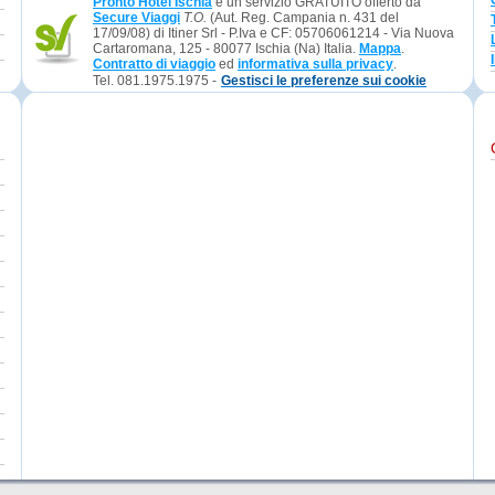
Pronto Hotel Ischia
è un servizio GRATUITO offerto da
Secure Viaggi
T.O.
(Aut. Reg. Campania n. 431 del
17/09/08) di Itiner Srl - P.Iva e CF: 05706061214 - Via Nuova
Cartaromana, 125 - 80077 Ischia (Na) Italia.
Mappa
.
Contratto di viaggio
ed
informativa sulla privacy
.
Tel. 081.1975.1975 -
Gestisci le preferenze sui cookie