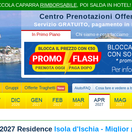
CCOLA CAPARRA
RIMBORSABILE
, POI SALDA IN HOTEL!
Centro Prenotazioni Offer
Servizio GRATUITO, pagamento in 
In Primo Piano
Chi siamo e cosa facciamo
Gruppi
Offerte Traghetti
Aiuto/FAQ
Cosa fare e vedere a I
New
2026
2027
2027
2027
2027
2027
 2027
Residence
Isola d'Ischia - Miglior