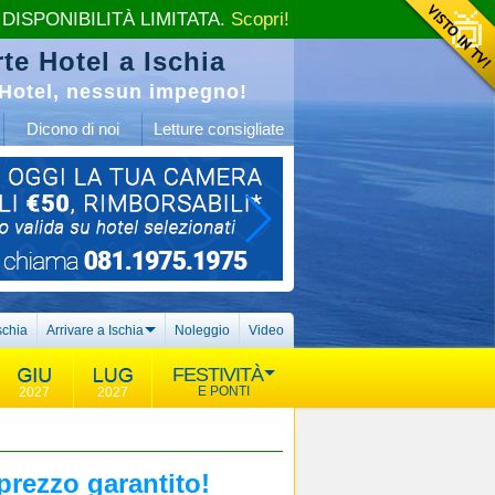
 DISPONIBILITÀ LIMITATA.
Scopri!
te Hotel a Ischia
Hotel, nessun impegno!
Dicono di noi
Letture consigliate
schia
Arrivare a Ischia
Noleggio
Video
FESTIVITÀ
E PONTI
2027
2027
 prezzo garantito!