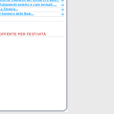
Offerta Traghetto per Ischia €70 auto...
Trattamenti estetici e cure termali: ...
La Zingara...
Il Sentiero delle Baie...
OFFERTE PER FESTIVITÀ