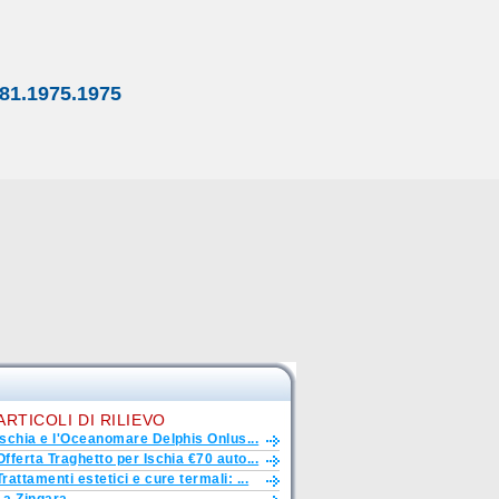
81.1975.1975
ARTICOLI DI RILIEVO
Ischia e l'Oceanomare Delphis Onlus...
Offerta Traghetto per Ischia €70 auto...
Trattamenti estetici e cure termali: ...