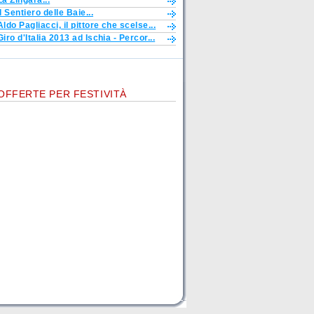
La Zingara...
Il Sentiero delle Baie...
Aldo Pagliacci, il pittore che scelse...
Giro d'Italia 2013 ad Ischia - Percor...
OFFERTE PER FESTIVITÀ