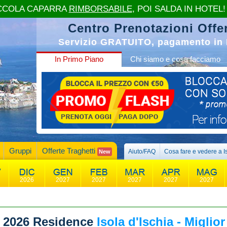
CCOLA CAPARRA
RIMBORSABILE
, POI SALDA IN HOTEL!
Centro Prenotazioni Offer
Servizio GRATUITO, pagamento in 
In Primo Piano
Chi siamo e cosa facciamo
Gruppi
Offerte Traghetti
Aiuto/FAQ
Cosa fare e vedere a I
New
2026
2027
2027
2027
2027
2027
 2026
Residence
Isola d'Ischia - Miglior