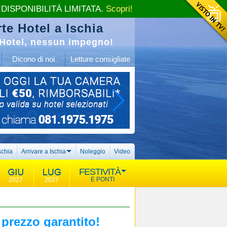
 DISPONIBILITÀ LIMITATA.
Scopri!
te Hotel a Ischia
Hotel, nessun impegno!
Dicono di noi
Letture consigliate
schia
Arrivare a Ischia
Noleggio
Video
FESTIVITÀ
E PONTI
2027
2027
 prezzo garantito!