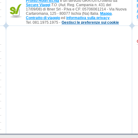
Pronto Hotel Ischia
è un servizio GRATUITO offerto da
Secure Viaggi
T.O.
(Aut. Reg. Campania n. 431 del
17/09/08) di Itiner Srl - P.Iva e CF: 05706061214 - Via Nuova
Cartaromana, 125 - 80077 Ischia (Na) Italia.
Mappa
.
Contratto di viaggio
ed
informativa sulla privacy
.
Tel. 081.1975.1975 -
Gestisci le preferenze sui cookie