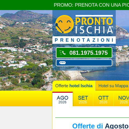
PROMO: PRENOTA CON UNA PI
PRENOTAZIONI
081.1975.1975
Offerte
hotel Ischia
Hotel su Mappa
2026
2026
2026
2026
Offerte di
Agosto