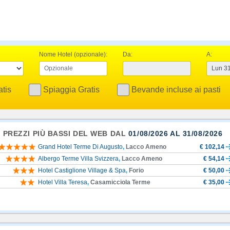
Nome Hotel (opzionale):
Da:
A:
tis
Spiaggia Gratis
Bevande incluse ai pasti
I PREZZI PIÙ BASSI DEL WEB DAL
01/08/2026 AL 31/08/2026
Grand Hotel Terme Di Augusto
,
Lacco Ameno
€ 102,14
Albergo Terme Villa Svizzera
,
Lacco Ameno
€ 54,14
Hotel Castiglione Village & Spa
,
Forio
€ 50,00
Hotel Villa Teresa
,
Casamicciola Terme
€ 35,00