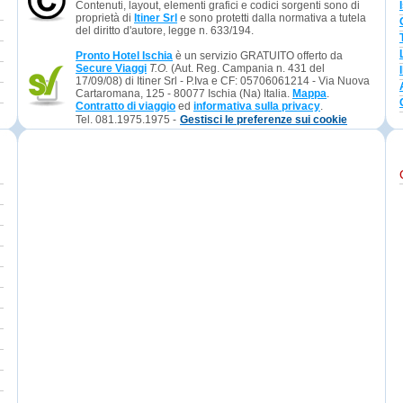
Contenuti, layout, elementi grafici e codici sorgenti sono di
proprietà di
Itiner Srl
e sono protetti dalla normativa a tutela
del diritto d'autore, legge n. 633/194.
Pronto Hotel Ischia
è un servizio GRATUITO offerto da
Secure Viaggi
T.O.
(Aut. Reg. Campania n. 431 del
17/09/08) di Itiner Srl - P.Iva e CF: 05706061214 - Via Nuova
Cartaromana, 125 - 80077 Ischia (Na) Italia.
Mappa
.
Contratto di viaggio
ed
informativa sulla privacy
.
Tel. 081.1975.1975 -
Gestisci le preferenze sui cookie