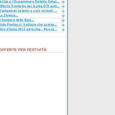
Ischia e l'Oceanomare Delphis Onlus...
Offerta Traghetto per Ischia €70 auto...
Trattamenti estetici e cure termali: ...
La Zingara...
Il Sentiero delle Baie...
Aldo Pagliacci, il pittore che scelse...
Giro d'Italia 2013 ad Ischia - Percor...
OFFERTE PER FESTIVITÀ