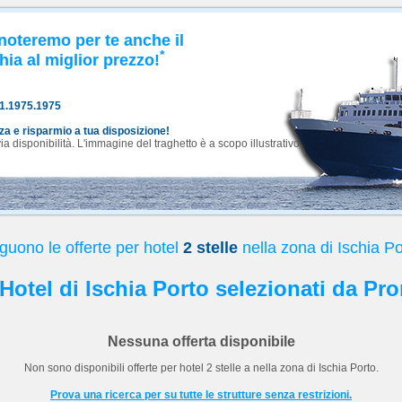
noteremo per te anche il
*
hia al miglior prezzo!
81.1975.1975
nza e risparmio a tua disposizione!
 disponibilità. L'immagine del traghetto è a scopo illustrativo.
guono le offerte per hotel
2 stelle
nella zona di Ischia Po
 Hotel di Ischia Porto selezionati da Pr
Nessuna offerta disponibile
Non sono disponibili offerte per hotel
2 stelle
a
nella zona di Ischia Porto.
Prova una ricerca per su tutte le strutture senza restrizioni.