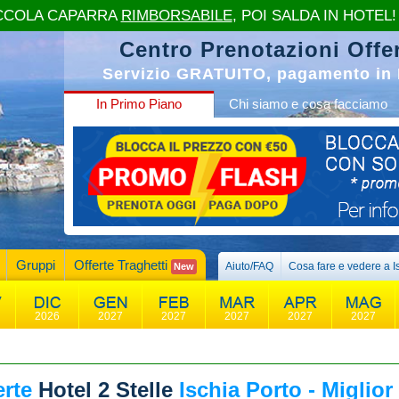
CCOLA CAPARRA
RIMBORSABILE
, POI SALDA IN HOTEL!
Centro Prenotazioni Offer
Servizio GRATUITO, pagamento in 
In Primo Piano
Chi siamo e cosa facciamo
Gruppi
Offerte Traghetti
Aiuto/FAQ
Cosa fare e vedere a I
New
2026
2027
2027
2027
2027
2027
erte
Hotel 2 Stelle
Ischia Porto - Miglior