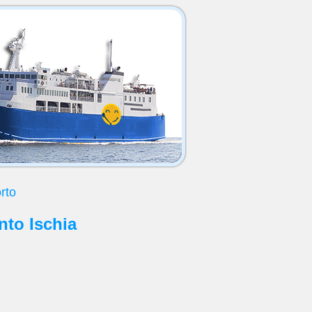
rto
onto Ischia