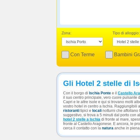
Zona:
Tipo di alloggio:
Con Terme
Bambini Gra
Gli Hotel 2 stelle di I
Con il borgo di
Ischia Ponte
e il
Castello Ar
il suo centro principale, vero cuore pulsante d
Capri e le altre isole e qui si trovano molti a
vostro hotel in centro a Ischia. Raggiungibili 
ristoranti
tipici e
locali
notturni che affollano 
suggestivo, si trova a 5 minuti dal porto con 
hotel 2 stelle a Ischia
di fronte al mare, spess
fronte al Castello Aragonese. E ancora, le p
cerca il contatto con la
natura
anche in piena 