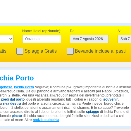
Nome Hotel (opzionale):
Da:
A:
tis
Spiaggia Gratis
Bevande incluse ai pasti
schia Porto
agonese
,
Ischia Porto
&egrave; il comune pi&ugrave; importante di Ischia e insiem
ell&rsquo;isola. Da qui partono e arrivano traghetti e aliscafi per Napoli, Pozzuoli,
lberghi 2 stelle. Per una vacanza all&rsquo;insegna del divertimento, prenotate il
a
piedi dal porto
, questi alberghi regalano tutti i colori e i sapori di
souvenir
,
la
riva destra
del porto e la zona circostante. Ischia Ponte invece, borgo chic e
alberghi 2 stelle, pensioni e appartamenti ricchi di charme. E le spiagge? Troverete
o con accesso diretto al lido, ombrelloni e lettini, sulle
spiagge
di Ischia Porto o di
rofumate
pinete
di Ischia racchiudono alberghi 2 stelle silenziosi e dedicati a chi
estate al mare. Altre
notizie su Ischia