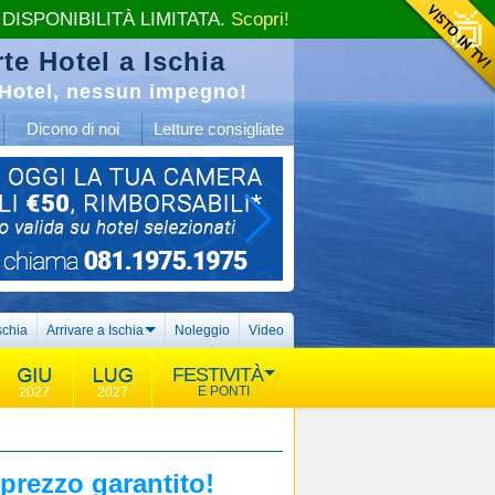
 DISPONIBILITÀ LIMITATA.
Scopri!
te Hotel a Ischia
Hotel, nessun impegno!
Dicono di noi
Letture consigliate
schia
Arrivare a Ischia
Noleggio
Video
FESTIVITÀ
E PONTI
2027
2027
 prezzo garantito!