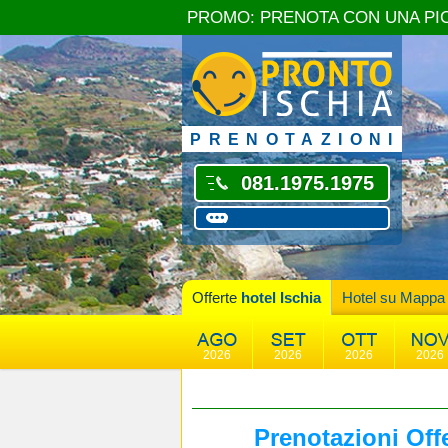
PROMO: PRENOTA CON UNA PI
PRENOTAZIONI
081.1975.1975
Offerte
hotel Ischia
Hotel su Mappa
2026
2026
2026
2026
Prenotazioni Off