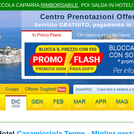
CCOLA CAPARRA
RIMBORSABILE
, POI SALDA IN HOTEL!
Centro Prenotazioni Offer
Servizio GRATUITO, pagamento in 
In Primo Piano
Chi siamo e cosa facciamo
Gruppi
Offerte Traghetti
Aiuto/FAQ
Cosa fare e vedere a I
New
2026
2027
2027
2027
2027
2027
Hotel
Casamicciola Terme - Miglior prezz