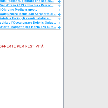
Aldo Pagliacci, il pittore che scelse...
Giro d'Italia 2013 ad Ischia - Percor...
Il Giardino Mediterraneo...
Raggiungere Ischia dall'Aeroporto di ...
Natale a Forio, gli eventi natalizi a...
Ischia e l'Oceanomare Delphis Onlus...
Offerta Traghetto per Ischia €70 auto...
OFFERTE PER FESTIVITÀ