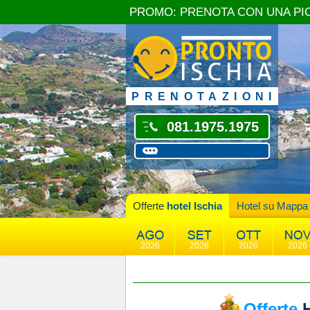
PROMO: PRENOTA CON UNA PI
PRENOTAZIONI
081.1975.1975
Offerte
hotel Ischia
Hotel su Mappa
2026
2026
2026
2026
Offerte