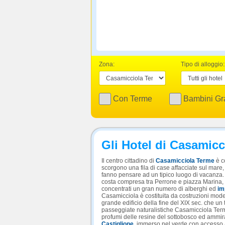
Zona:
Tipo di alloggio:
Con Terme
Bambini Gra
Gli Hotel di Casamic
Il centro cittadino di
Casamicciola Terme
è co
scorgono una fila di case affacciate sul mare,
fanno pensare ad un tipico luogo di vacanza. 
costa compresa tra Perrone e piazza Marina, 
concentrati un gran numero di alberghi ed
im
Casamicciola è costituita da costruzioni mode
grande edificio della fine del XIX sec. che un
passeggiate naturalistiche Casamicciola Terme
profumi delle resine del sottobosco ed ammira
Castiglione
, immerso nel verde con accesso a