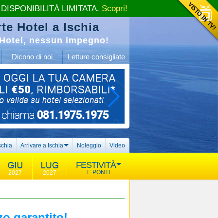
 DISPONIBILITÀ LIMITATA.
Scopri!
te Hotel a Ischia
Hotel, nessun impegno!
Dicono di noi
Letture consigliate
schia
Arrivare a Ischia
Noleggio
Video
FESTIVITÀ
E PONTI
2027
2027
o garantito!