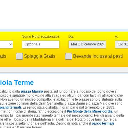
Nome Hotel (opzionale):
Da:
A:
tis
Spiaggia Gratis
Bevande incluse ai pasti
ciola Terme
stituito dalla
piazza Marina
posta sul lungomare a ridosso del porto dove si
 piccole spiagge molto vicine alla strada ed alcuni bar con tavolini all'aperto che
Non avendo un nucleo compatto, le abitazioni e le piazze sono distribuite sulla
sulle zone collinari della Gran Sentinella, piazza Bagni e piazza Maio ove sono
pianti termali
. Essendo stata distrutta in gran parte dal terremoto del 1883,
rne non ricche di storia. fanno eccezione il
Pio Monte della Misericordia
, un
 tempo fu il più grande stabilimento termale del mezzogiorno. Per gli amanti della
 offre il bosco della Maddalena e la collina del Rotaro dove farsi rapire dai
re la costa settentrionale dell'isola. Degno di nota anche il
parco termale
l mare e 10 piscine termali.