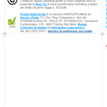
Contenuti, layout, elementi grafici e codici sorgenti sono di
proprietà di
Itiner Srl
e sono protetti dalla normativa a tutela
del diritto d'autore, legge n. 633/194.
Pronto Hotel Ischia
è un servizio GRATUITO offerto da
Secure Viaggi
T.O.
(Aut. Reg. Campania n. 431 del
17/09/08) di Itiner Srl - P.Iva e CF: 05706061214 - Via Nuova
Cartaromana, 125 - 80077 Ischia (Na) Italia.
Mappa
.
Contratto di viaggio
ed
informativa sulla privacy
.
Tel. 081.1975.1975 -
Gestisci le preferenze sui cookie