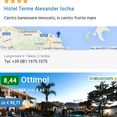
Hotel Terme Alexander Ischia
Centro benessere rinnovato, in centro fronte mare
Lungomare V. Telese, 3, Ischia
Tel.
+39
081.1975.1975
Ottimo!
8,44
Media su
342
Voti:
8,44
/10
da
€ 92,71