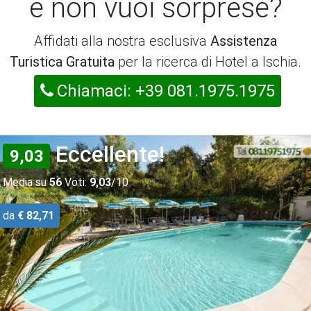
e non vuoi sorprese?
Affidati alla nostra esclusiva
Assistenza
Turistica Gratuita
per la ricerca di Hotel a Ischia.
Chiamaci: +39 081.1975.1975
Eccellente!
9,03
Media su
56
Voti:
9,03
/10
da
€ 82,71