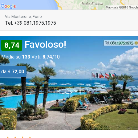
Via Monterone, Forio
Tel.
+39
081.1975.1975
Favoloso!
8,74
Media su
133
Voti:
8,74
/10
da
€ 72,00