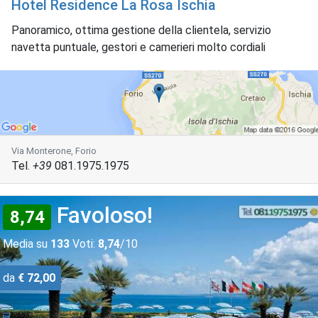
Hotel Residence La Rosa Ischia
Panoramico, ottima gestione della clientela, servizio
navetta puntuale, gestori e camerieri molto cordiali
Via Monterone, Forio
Tel.
+39
081.1975.1975
Favoloso!
8,74
Media su
133
Voti:
8,74
/10
da
€ 72,00