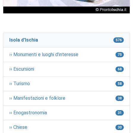
Isola d'Ischia
576
›› Monumenti e luoghi d'interesse
75
›› Escursioni
68
›› Turismo
58
›› Manifestazioni e folklore
38
›› Enogastronomia
31
›› Chiese
30