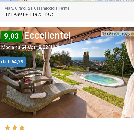
Via S. Girardi, 21, Casamicciola Terme
Tel.
+39
081.1975.1975
Eccellente!
9,03
Media su
64
Voti:
9,03
/10
da
€ 64,29