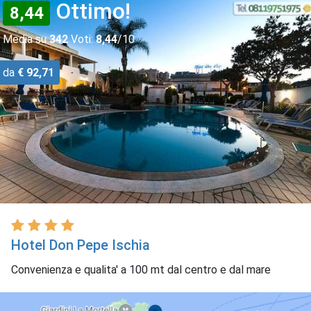
Ottimo!
8,44
Media su
342
Voti:
8,44
/10
da
€ 92,71
Hotel Don Pepe Ischia
Convenienza e qualita' a 100 mt dal centro e dal mare