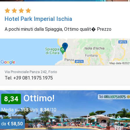
Hotel Park Imperial Ischia
A pochi minuti dalla Spiaggia, Ottimo qualit� Prezzo
Via Provinciale Panza 242, Forio
Tel.
+39
081.1975.1975
Ottimo!
8,34
Media su
158
Voti:
8,34
/10
da
€ 58,50