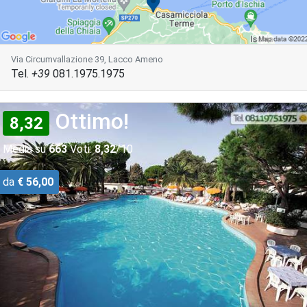
Via Circumvallazione 39, Lacco Ameno
Tel.
+39
081.1975.1975
Ottimo!
8,32
Media su
663
Voti:
8,32
/10
da
€ 56,00