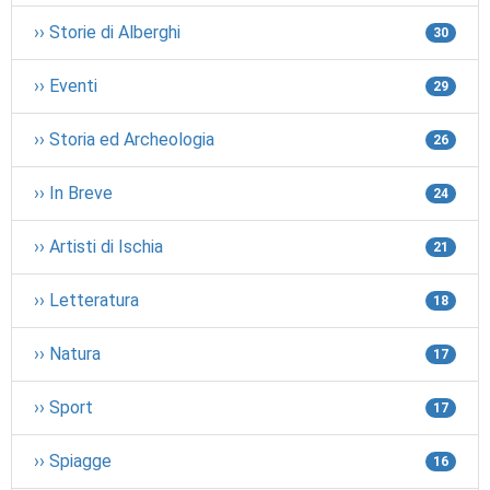
›› Storie di Alberghi
30
›› Eventi
29
›› Storia ed Archeologia
26
›› In Breve
24
›› Artisti di Ischia
21
›› Letteratura
18
›› Natura
17
›› Sport
17
›› Spiagge
16