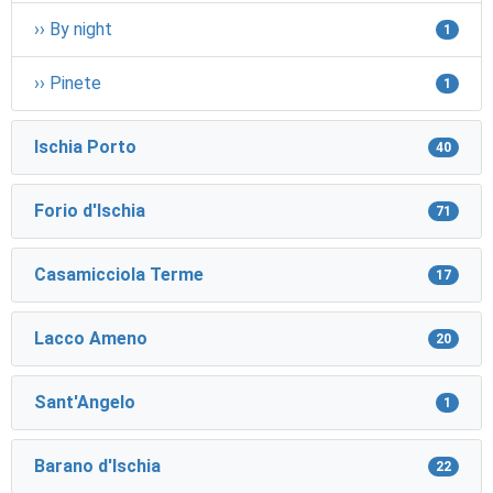
›› By night
1
›› Pinete
1
Ischia Porto
40
Forio d'Ischia
71
Casamicciola Terme
17
Lacco Ameno
20
Sant'Angelo
1
Barano d'Ischia
22