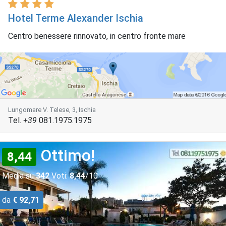
Hotel Terme Alexander Ischia
Centro benessere rinnovato, in centro fronte mare
Lungomare V. Telese, 3, Ischia
Tel.
+39
081.1975.1975
Ottimo!
8,44
Media su
342
Voti:
8,44
/10
da
€ 92,71