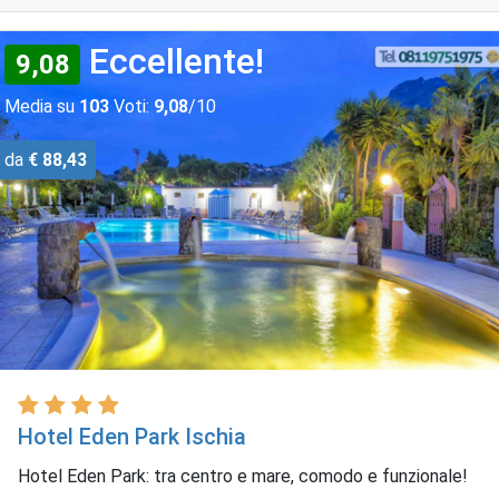
Eccellente!
9,08
Media su
103
Voti:
9,08
/10
da
€ 88,43
Hotel Eden Park Ischia
Hotel Eden Park: tra centro e mare, comodo e funzionale!