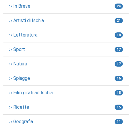
›› In Breve
24
›› Artisti di Ischia
21
›› Letteratura
18
›› Sport
17
›› Natura
17
›› Spiagge
16
›› Film girati ad Ischia
15
›› Ricette
15
›› Geografia
11