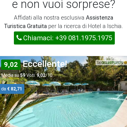
e non vuoi sorprese?
Affidati alla nostra esclusiva
Assistenza
Turistica Gratuita
per la ricerca di Hotel a Ischia.
Chiamaci: +39 081.1975.1975
Eccellente!
9,02
Media su
59
Voti:
9,02
/10
da
€ 82,71