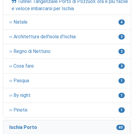
Tunnel Tangenziale Porto di Pozzuoli: ora è più facile
e veloce imbarcarsi per Ischia
›› Natale
4
›› Architettura dell'isola d'Ischia
3
›› Regno di Nettuno
3
›› Cosa fare
3
›› Pasqua
1
›› By night
1
›› Pinete
1
Ischia Porto
40