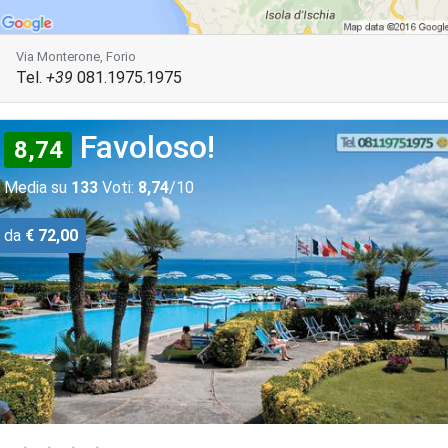
Via Monterone, Forio
Tel.
+39
081.1975.1975
Favoloso!
8,74
Media su
133
Voti:
8,74
/10
da
€ 72,00