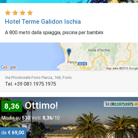
Hotel Terme Galidon Ischia
A 800 metri dalla spiaggia, piscina per bambini
Via Provinciale Forio Panza, 166, Forio
Tel.
+39
081.1975.1975
Ottimo!
8,36
Media su
530
Voti:
8,36
/10
da
€ 69,00