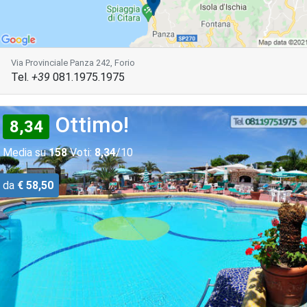
Via Provinciale Panza 242, Forio
Tel.
+39
081.1975.1975
Ottimo!
8,34
Media su
158
Voti:
8,34
/10
da
€ 58,50