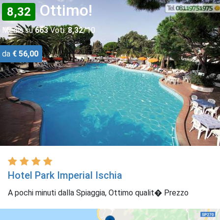
Ottimo!
8,32
Media su
663
Voti:
8,32
/10
da
€ 56,00
Hotel Park Imperial Ischia
A pochi minuti dalla Spiaggia, Ottimo qualit� Prezzo