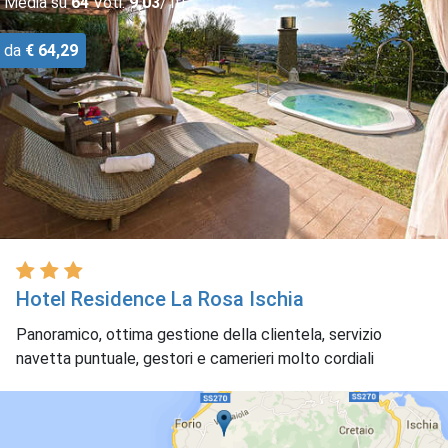
Media su
64
Voti:
9,03
/10
da
€ 64,29
Hotel Residence La Rosa Ischia
Panoramico, ottima gestione della clientela, servizio
navetta puntuale, gestori e camerieri molto cordiali