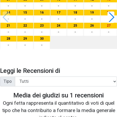
-
-
-
-
-
-
-
14
15
16
17
18
19
20
-
-
-
-
-
-
-
21
22
23
24
25
26
27
-
-
-
-
-
-
-
28
29
30
-
-
-
Leggi le Recensioni di
Tipo
Media dei giudizi su
1
recensioni
Ogni fetta rappresenta il quantitativo di voti di quel
tipo che ha contribuito a formare la media generale