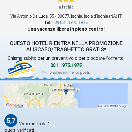
a Ischia
Via Antonio De Luca, 55
-
80077
,
Ischia
, Isola d'Ischia (
NA
)
IT
Tel.
+39 081.1975.1975
Una vacanza libera in pieno centro!
QUESTO HOTEL RIENTRA NELLA PROMOZIONE
ALISCAFO/TRAGHETTO GRATIS*
Chiama subito per un preventivo o per bloccare l'offerta:
081.1975.1975
* Fino ad esaurimento posti.
5,7
Voto medio da
1
giudizi verificati