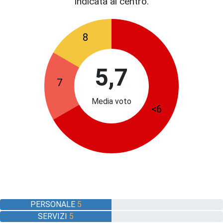
indicata al centro.
8
5,7
7
Media voto
<6
PERSONALE
5
SERVIZI
5