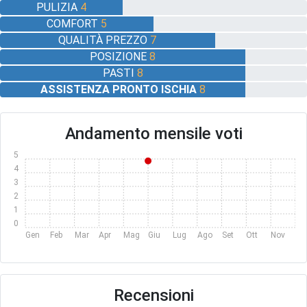
PULIZIA
4
COMFORT
5
QUALITÀ PREZZO
7
POSIZIONE
8
PASTI
8
ASSISTENZA PRONTO ISCHIA
8
Andamento mensile voti
5
4
3
2
1
0
Gen
Feb
Mar
Apr
Mag
Giu
Lug
Ago
Set
Ott
Nov
Dic
Recensioni