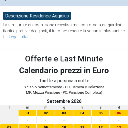
Descrizione Residence Aegidius
La struttura è di costruzione recentissima, contornata da giardini
fioriti e prati verdeggianti, il tutto per rendere la vacanza rilassante e
t
...
Leggi tutto
Offerte e Last Minute
Calendario prezzi in Euro
Tariffe a persona a notte
SP: solo pernottamento - CC: Camera e Colazione
MP: Mezza Pensione - PC: Pensione Completa)
Settembre 2026
l
m
m
g
v
s
d
01
02
03
04
05
06
-
-
-
-
-
-
07
08
09
10
11
12
13