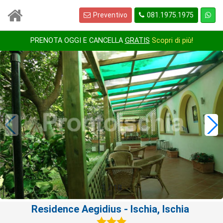
Preventivo
081.1975.1975
PRENOTA OGGI E CANCELLA
GRATIS
Scopri di più!
1
/
18
Residence Aegidius
- Ischia, Ischia