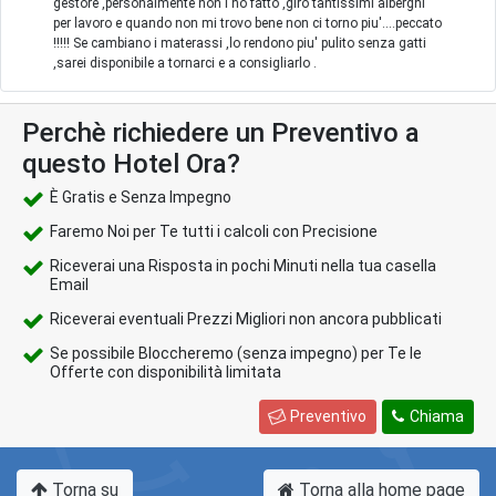
gestore ,personalmente non l'ho fatto ,giro tantissimi alberghi
per lavoro e quando non mi trovo bene non ci torno piu'....peccato
!!!!! Se cambiano i materassi ,lo rendono piu' pulito senza gatti
,sarei disponibile a tornarci e a consigliarlo .
Perchè richiedere un Preventivo a
questo Hotel Ora?
È Gratis e Senza Impegno
Faremo Noi per Te tutti i calcoli con Precisione
Riceverai una Risposta in pochi Minuti nella tua casella
Email
Riceverai eventuali Prezzi Migliori non ancora pubblicati
Se possibile Bloccheremo (senza impegno) per Te le
Offerte con disponibilità limitata
Preventivo
Chiama
Torna su
Torna alla home page