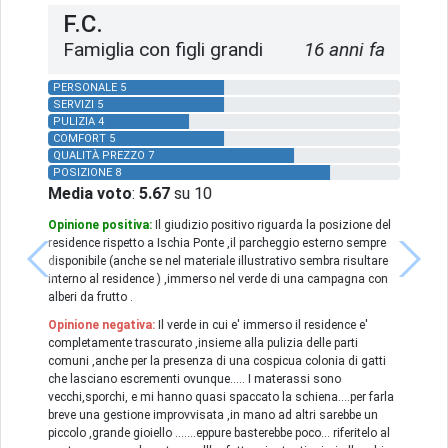
F.C.
Famiglia con figli grandi
16 anni fa
PERSONALE 5
SERVIZI 5
PULIZIA 4
COMFORT 5
QUALITÀ PREZZO 7
POSIZIONE 8
Media voto
:
5.67
su 10
Opinione positiva:
Il giudizio positivo riguarda la posizione del
residence rispetto a Ischia Ponte ,il parcheggio esterno sempre
disponibile (anche se nel materiale illustrativo sembra risultare
interno al residence ) ,immerso nel verde di una campagna con
alberi da frutto .
Opinione negativa:
Il verde in cui e' immerso il residence e'
completamente trascurato ,insieme alla pulizia delle parti
comuni ,anche per la presenza di una cospicua colonia di gatti
che lasciano escrementi ovunque..... I materassi sono
vecchi,sporchi, e mi hanno quasi spaccato la schiena....per farla
breve una gestione improvvisata ,in mano ad altri sarebbe un
piccolo ,grande gioiello .......eppure basterebbe poco... riferitelo al