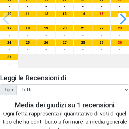
-
-
-
-
-
-
-
10
11
12
13
14
15
16
-
-
-
-
-
-
-
17
18
19
20
21
22
23
-
-
-
-
-
-
-
24
25
26
27
28
29
30
-
-
-
-
-
-
-
31
-
Leggi le Recensioni di
Tipo
Media dei giudizi su
1
recensioni
Ogni fetta rappresenta il quantitativo di voti di quel
tipo che ha contribuito a formare la media generale