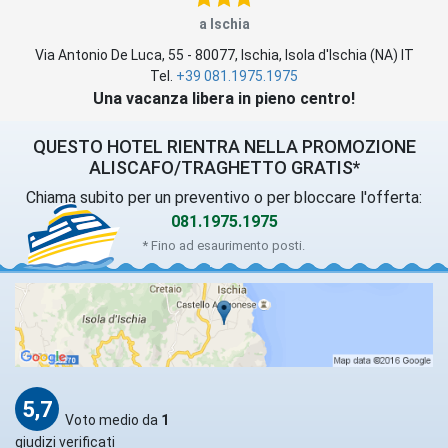
a Ischia
Via Antonio De Luca, 55
-
80077
,
Ischia
, Isola d'Ischia (
NA
)
IT
Tel.
+39 081.1975.1975
Una vacanza libera in pieno centro!
QUESTO HOTEL RIENTRA NELLA PROMOZIONE
ALISCAFO/TRAGHETTO GRATIS*
Chiama subito per un preventivo o per bloccare l'offerta:
081.1975.1975
* Fino ad esaurimento posti.
5,7
Voto medio da
1
giudizi verificati