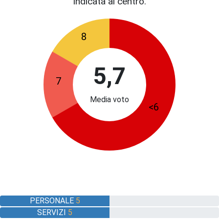
indicata al centro.
8
5,7
7
Media voto
<6
PERSONALE
5
SERVIZI
5