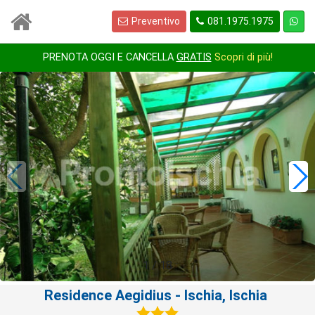
Preventivo
081.1975.1975
PRENOTA OGGI E CANCELLA
GRATIS
Scopri di più!
1
/
18
Residence Aegidius
- Ischia, Ischia