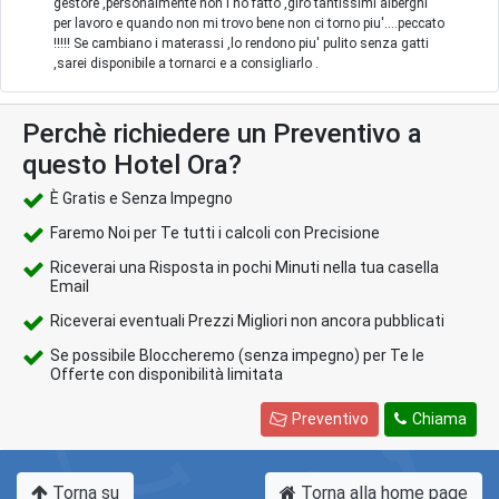
gestore ,personalmente non l'ho fatto ,giro tantissimi alberghi
per lavoro e quando non mi trovo bene non ci torno piu'....peccato
!!!!! Se cambiano i materassi ,lo rendono piu' pulito senza gatti
,sarei disponibile a tornarci e a consigliarlo .
Perchè richiedere un Preventivo a
questo Hotel Ora?
È Gratis e Senza Impegno
Faremo Noi per Te tutti i calcoli con Precisione
Riceverai una Risposta in pochi Minuti nella tua casella
Email
Riceverai eventuali Prezzi Migliori non ancora pubblicati
Se possibile Bloccheremo (senza impegno) per Te le
Offerte con disponibilità limitata
Preventivo
Chiama
Torna su
Torna alla home page