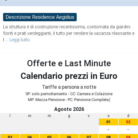
Descrizione Residence Aegidius
La struttura è di costruzione recentissima, contornata da giardini
fioriti e prati verdeggianti, il tutto per rendere la vacanza rilassante e
t
...
Leggi tutto
Offerte e Last Minute
Calendario prezzi in Euro
Tariffe a persona a notte
SP: solo pernottamento - CC: Camera e Colazione
MP: Mezza Pensione - PC: Pensione Completa)
Agosto 2026
l
m
m
g
v
s
d
01
02
-
-
03
04
05
06
07
08
09