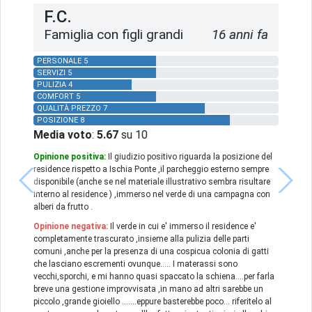
F.C.
Famiglia con figli grandi
16 anni fa
PERSONALE 5
SERVIZI 5
PULIZIA 4
COMFORT 5
QUALITÀ PREZZO 7
POSIZIONE 8
Media voto
:
5.67
su 10
Opinione positiva:
Il giudizio positivo riguarda la posizione del
residence rispetto a Ischia Ponte ,il parcheggio esterno sempre
disponibile (anche se nel materiale illustrativo sembra risultare
interno al residence ) ,immerso nel verde di una campagna con
alberi da frutto .
Opinione negativa:
Il verde in cui e' immerso il residence e'
completamente trascurato ,insieme alla pulizia delle parti
comuni ,anche per la presenza di una cospicua colonia di gatti
che lasciano escrementi ovunque..... I materassi sono
vecchi,sporchi, e mi hanno quasi spaccato la schiena....per farla
breve una gestione improvvisata ,in mano ad altri sarebbe un
piccolo ,grande gioiello .......eppure basterebbe poco... riferitelo al