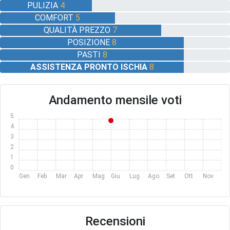
PULIZIA
4
COMFORT
5
QUALITÀ PREZZO
7
POSIZIONE
8
PASTI
8
ASSISTENZA PRONTO ISCHIA
8
Andamento mensile voti
5
4
3
2
1
0
Gen
Feb
Mar
Apr
Mag
Giu
Lug
Ago
Set
Ott
Nov
Dic
Recensioni