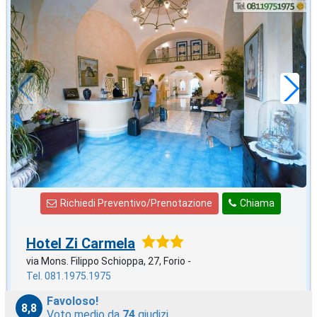
2027 EPIFANIA
in offerta da
86
€
,71
a notte
Richiedi Preventivo/Prenotazione
Chiama
Hotel Zi Carmela
via Mons. Filippo Schioppa, 27, Forio -
Tel. 081.1975.1975
Favoloso!
8,8
Voto medio da
74
giudizi