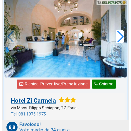
2027 EPIFANIA
in offerta da
86
€
,71
a notte
Richiedi Preventivo/Prenotazione
Chiama
Hotel Zi Carmela
via Mons. Filippo Schioppa, 27, Forio -
Tel. 081.1975.1975
Favoloso!
8,8
Voto medio da
74
giudizi