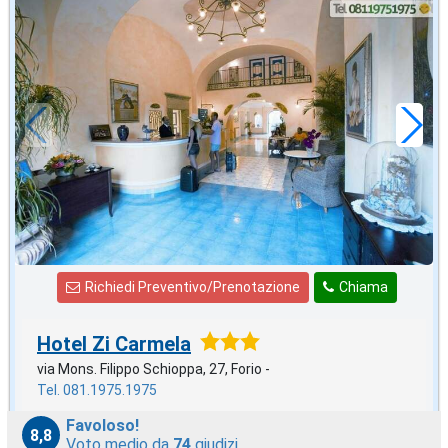
2027 EPIFANIA
in offerta da
86
€
,71
a notte
Richiedi Preventivo/Prenotazione
Chiama
Hotel Zi Carmela
via Mons. Filippo Schioppa, 27, Forio -
Tel. 081.1975.1975
Favoloso!
8,8
Voto medio da
74
giudizi