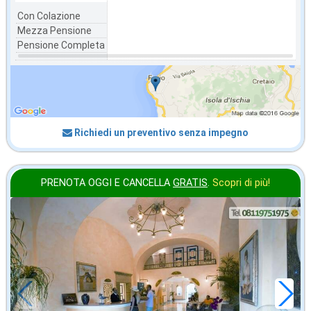
Con Colazione
Mezza Pensione
Pensione Completa
Richiedi un preventivo senza impegno
PRENOTA OGGI E CANCELLA
GRATIS
.
Scopri di più!
novembre
in offerta da
46
€
,71
a notte