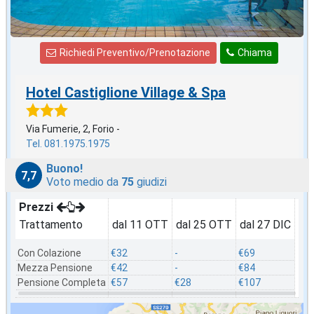
Richiedi Preventivo/Prenotazione
Chiama
Hotel Castiglione Village & Spa
Via Fumerie, 2, Forio -
Tel. 081.1975.1975
Buono!
7,7
Voto medio da
75
giudizi
Prezzi
Trattamento
dal 11 OTT
dal 25 OTT
dal 27 DIC
Con Colazione
€32
-
€69
Mezza Pensione
€42
-
€84
Pensione Completa
€57
€28
€107