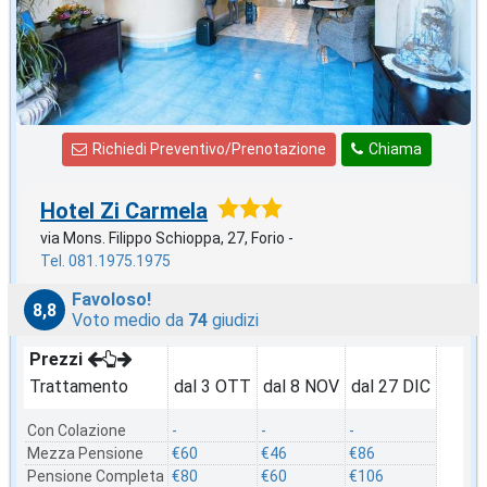
Richiedi Preventivo/Prenotazione
Chiama
Hotel Zi Carmela
via Mons. Filippo Schioppa, 27, Forio -
Tel. 081.1975.1975
Favoloso!
8,8
Voto medio da
74
giudizi
Prezzi
Trattamento
dal 3 OTT
dal 8 NOV
dal 27 DIC
Con Colazione
-
-
-
Mezza Pensione
€60
€46
€86
Pensione Completa
€80
€60
€106