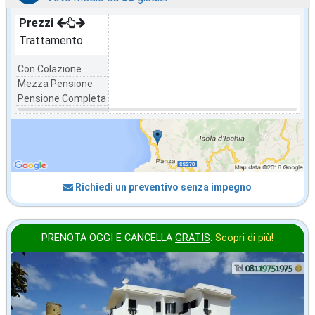
Prezzi
Trattamento
Con Colazione
Mezza Pensione
Pensione Completa
Richiedi un preventivo senza impegno
PRENOTA OGGI E CANCELLA
GRATIS
.
Scopri di più!
novembre
in offerta da