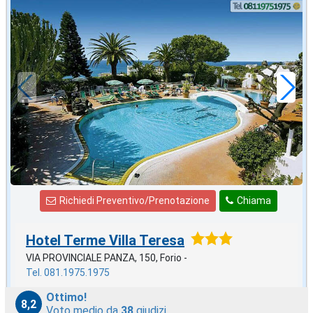
novembre
in offerta da
50
€
,00
a notte
Richiedi Preventivo/Prenotazione
Chiama
Hotel Terme Villa Teresa
VIA PROVINCIALE PANZA, 150, Forio -
Tel. 081.1975.1975
Ottimo!
8,2
Voto medio da
38
giudizi