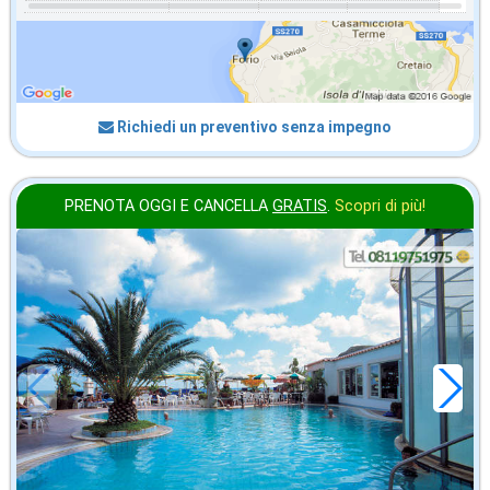
Richiedi un preventivo senza impegno
PRENOTA OGGI E CANCELLA
GRATIS
.
Scopri di più!
novembre
in offerta da
28
€
,43
a notte