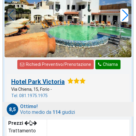
55
€
,00
a notte
Richiedi Preventivo/Prenotazione
Chiama
Hotel Park Victoria
Via Chiena, 15, Forio -
Tel. 081.1975.1975
Ottimo!
8,5
Voto medio da
114
giudizi
Prezzi
Trattamento