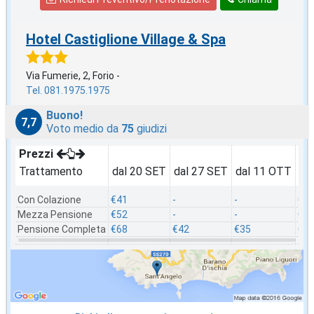
Hotel Castiglione Village & Spa
Via Fumerie, 2, Forio -
Tel. 081.1975.1975
Buono!
7,7
Voto medio da
75
giudizi
Prezzi
Trattamento
dal 20 SET
dal 27 SET
dal 11 OTT
da
Con Colazione
€41
-
-
€3
Mezza Pensione
€52
-
-
€4
Pensione Completa
€68
€42
€35
€5