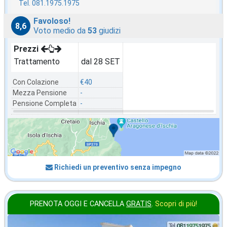
Tel. 081.1975.1975
Favoloso!
8,6
Voto medio da
53
giudizi
Prezzi
Trattamento
dal 28 SET
Con Colazione
€40
Mezza Pensione
-
Pensione Completa
-
Richiedi un preventivo senza impegno
PRENOTA OGGI E CANCELLA
GRATIS
.
Scopri di più!