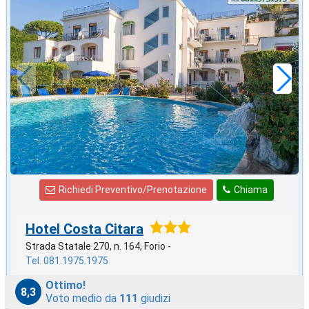
ottobre
in offerta da
30
€
,00
a notte
Richiedi Preventivo/Prenotazione
Chiama
Hotel Costa Citara
Strada Statale 270, n. 164, Forio -
Tel. 081.1975.1975
Ottimo!
8,3
Voto medio da
111
giudizi