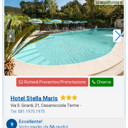
ottobre
in offerta da
49
€
,86
a notte
Richiedi Preventivo/Prenotazione
Chiama
Hotel Stella Maris
Via S. Girardi, 21, Casamicciola Terme -
Tel. 081.1975.1975
Eccellente!
9
Voto medio da
56
giudizi