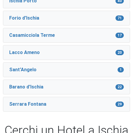
Ischia Porto
40
Forio d'Ischia
71
Casamicciola Terme
17
Lacco Ameno
20
Sant'Angelo
1
Barano d'Ischia
22
Serrara Fontana
29
Cerchi un Hotel a Ischia