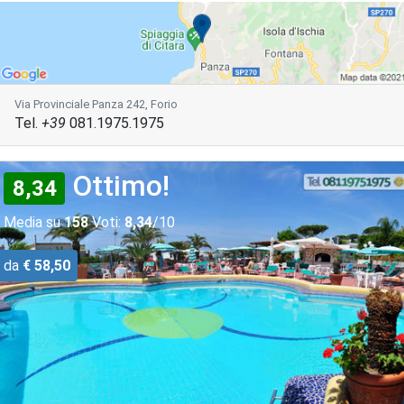
Via Provinciale Panza 242, Forio
Tel.
+39
081.1975.1975
Ottimo!
8,34
Media su
158
Voti:
8,34
/10
da
€ 58,50