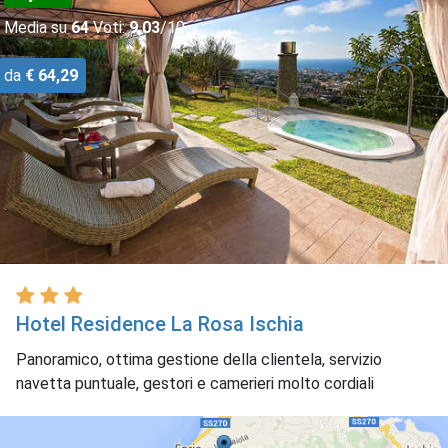
Media su
64
Voti:
9,03
/10
da
€ 64,29
Hotel Residence La Rosa Ischia
Panoramico, ottima gestione della clientela, servizio
navetta puntuale, gestori e camerieri molto cordiali