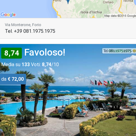
Via Monterone, Forio
Tel.
+39
081.1975.1975
Favoloso!
8,74
Media su
133
Voti:
8,74
/10
da
€ 72,00