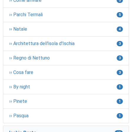
›› Come arrivare
5
›› Parchi Termali
5
›› Natale
4
›› Architettura dell'isola d'Ischia
3
›› Regno di Nettuno
3
›› Cosa fare
3
›› By night
1
›› Pinete
1
›› Pasqua
1