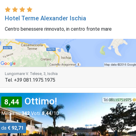
Hotel Terme Alexander Ischia
Centro benessere rinnovato, in centro fronte mare
Lungomare V. Telese, 3, Ischia
Tel.
+39
081.1975.1975
Ottimo!
8,44
Media su
342
Voti:
8,44
/10
da
€ 92,71