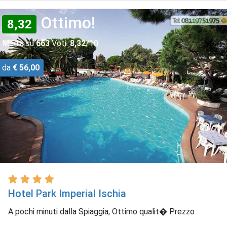
Ottimo!
8,32
Media su
663
Voti:
8,32
/10
da
€ 56,00
Hotel Park Imperial Ischia
A pochi minuti dalla Spiaggia, Ottimo qualit� Prezzo