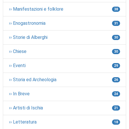
›› Manifestazioni e folklore
38
›› Enogastronomia
31
›› Storie di Alberghi
30
›› Chiese
30
›› Eventi
29
›› Storia ed Archeologia
26
›› In Breve
24
›› Artisti di Ischia
21
›› Letteratura
18