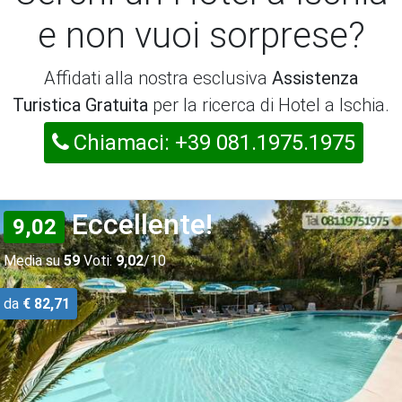
e non vuoi sorprese?
Affidati alla nostra esclusiva
Assistenza
Turistica Gratuita
per la ricerca di Hotel a Ischia.
Chiamaci: +39 081.1975.1975
Eccellente!
9,02
Media su
59
Voti:
9,02
/10
da
€ 82,71