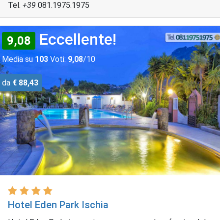
Tel.
+39
081.1975.1975
Eccellente!
9,08
Media su
103
Voti:
9,08
/10
da
€ 88,43
Hotel Eden Park Ischia