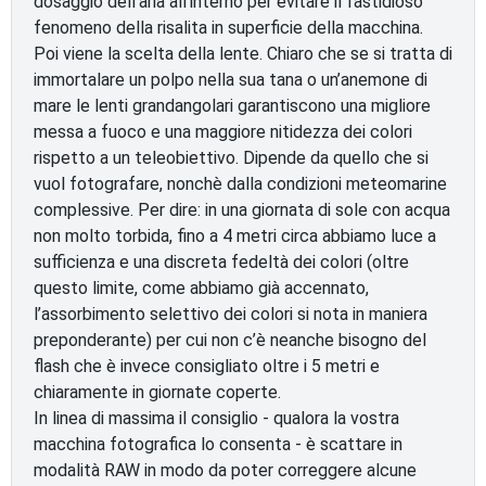
dosaggio dell’aria all’interno per evitare il fastidioso
fenomeno della risalita in superficie della macchina.
Poi viene la scelta della lente. Chiaro che se si tratta di
immortalare un polpo nella sua tana o un’anemone di
mare le lenti grandangolari garantiscono una migliore
messa a fuoco e una maggiore nitidezza dei colori
rispetto a un teleobiettivo. Dipende da quello che si
vuol fotografare, nonchè dalla condizioni meteomarine
complessive. Per dire: in una giornata di sole con acqua
non molto torbida, fino a 4 metri circa abbiamo luce a
sufficienza e una discreta fedeltà dei colori (oltre
questo limite, come abbiamo già accennato,
l’assorbimento selettivo dei colori si nota in maniera
preponderante) per cui non c’è neanche bisogno del
flash che è invece consigliato oltre i 5 metri e
chiaramente in giornate coperte.
In linea di massima il consiglio - qualora la vostra
macchina fotografica lo consenta - è scattare in
modalità RAW in modo da poter correggere alcune