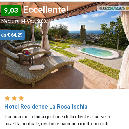
Eccellente!
9,03
Media su
64
Voti:
9,03
/10
da
€ 64,29
Hotel Residence La Rosa Ischia
Panoramico, ottima gestione della clientela, servizio
navetta puntuale, gestori e camerieri molto cordiali