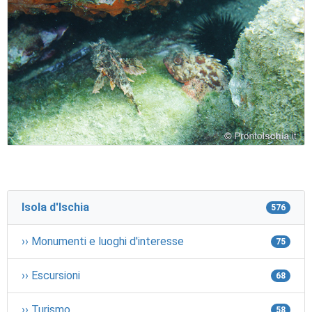
Isola d'Ischia
576
›› Monumenti e luoghi d'interesse
75
›› Escursioni
68
›› Turismo
58