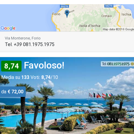
Via Monterone, Forio
Tel.
+39
081.1975.1975
Favoloso!
8,74
Media su
133
Voti:
8,74
/10
da
€ 72,00