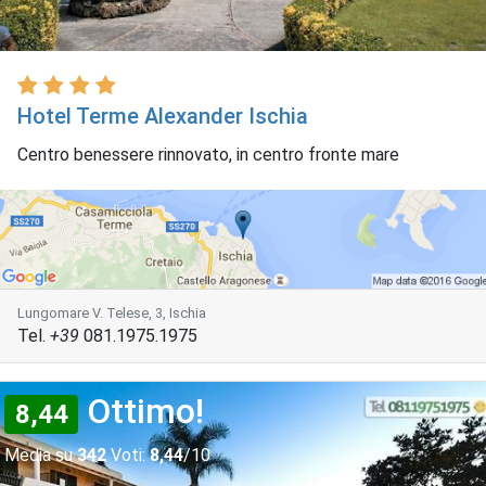
Hotel Terme Alexander Ischia
Centro benessere rinnovato, in centro fronte mare
Lungomare V. Telese, 3, Ischia
Tel.
+39
081.1975.1975
Ottimo!
8,44
Media su
342
Voti:
8,44
/10