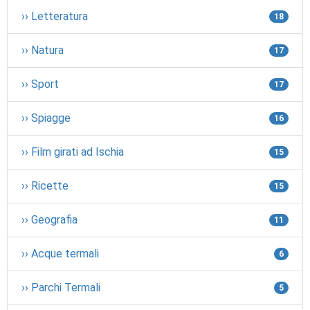
›› Letteratura
18
›› Natura
17
›› Sport
17
›› Spiagge
16
›› Film girati ad Ischia
15
›› Ricette
15
›› Geografia
11
›› Acque termali
6
›› Parchi Termali
5