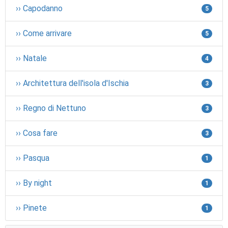
›› Capodanno
5
›› Come arrivare
5
›› Natale
4
›› Architettura dell'isola d'Ischia
3
›› Regno di Nettuno
3
›› Cosa fare
3
›› Pasqua
1
›› By night
1
›› Pinete
1