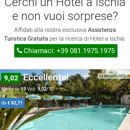
Cerchi un Hotel a Ischia
e non vuoi sorprese?
Affidati alla nostra esclusiva
Assistenza
Turistica Gratuita
per la ricerca di Hotel a Ischia.
Chiamaci: +39 081.1975.1975
Eccellente!
9,02
Media su
59
Voti:
9,02
/10
da
€ 82,71