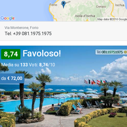
Via Monterone, Forio
Tel.
+39
081.1975.1975
Favoloso!
8,74
Media su
133
Voti:
8,74
/10
da
€ 72,00