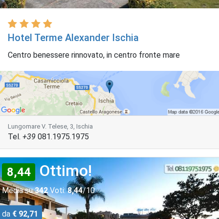
Hotel Terme Alexander Ischia
Centro benessere rinnovato, in centro fronte mare
Lungomare V. Telese, 3, Ischia
Tel.
+39
081.1975.1975
Ottimo!
8,44
Media su
342
Voti:
8,44
/10
da
€ 92,71