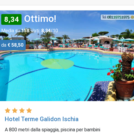
Ottimo!
8,34
Media su
158
Voti:
8,34
/10
da
€ 58,50
Hotel Terme Galidon Ischia
A 800 metri dalla spiaggia, piscina per bambini