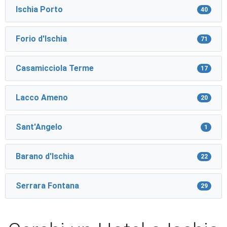
Ischia Porto
40
Forio d'Ischia
71
Casamicciola Terme
17
Lacco Ameno
20
Sant'Angelo
1
Barano d'Ischia
22
Serrara Fontana
29