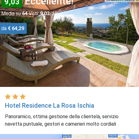
Eccellente!
9,03
Media su
64
Voti:
9,03
/10
da
€ 64,29
Hotel Residence La Rosa Ischia
Panoramico, ottima gestione della clientela, servizio
navetta puntuale, gestori e camerieri molto cordiali