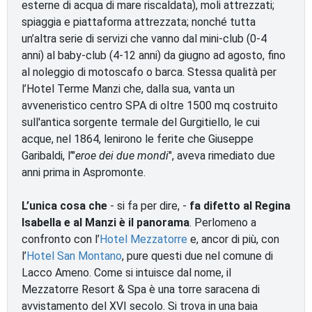
esterne di acqua di mare riscaldata), moli attrezzati;
spiaggia e piattaforma attrezzata; nonché tutta
un’altra serie di servizi che vanno dal mini-club (0-4
anni) al baby-club (4-12 anni) da giugno ad agosto, fino
al noleggio di motoscafo o barca. Stessa qualità per
l’Hotel Terme Manzi che, dalla sua, vanta un
avveneristico centro SPA di oltre 1500 mq costruito
sull'antica sorgente termale del Gurgitiello, le cui
acque, nel 1864, lenirono le ferite che Giuseppe
Garibaldi, l’"
eroe dei due mondi
", aveva rimediato due
anni prima in Aspromonte.
L’unica cosa che
- si fa per dire, -
fa difetto al Regina
Isabella e al Manzi è il panorama
. Perlomeno a
confronto con l’
Hotel Mezzatorre
e, ancor di più, con
l’
Hotel San Montano
, pure questi due nel comune di
Lacco Ameno. Come si intuisce dal nome, il
Mezzatorre Resort & Spa è una torre saracena di
avvistamento del XVI secolo. Si trova in una baia