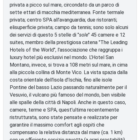
privata a picco sul mare, circondato da un parco di
sette ettari di macchia mediterranea. Fonte termale
privata; centro SPA all’avanguardia; due ristoranti;
elisuperficie privata; campo da tennis; sono solo alcuni
dei servizi di questo 5 stelle di "
sole
" 45 camere e 12
suites, membro della prestigiosa catena "The Leading
Hotels of the World", l'associazione che raggruppa i
luxury hotel più esclusivi nel mondo. L’Hotel San
Montano, invece, si trova a 108 metri sul mare, in cima
alla piccola collina di Monte Vico. La vista spazia dalla
costa orientale dell'isola d’Ischia, fino alle isole
Pontine del basso Lazio passando naturalmente per il
Vesuvio, il vulcano più famoso del mondo, ben visibile
alle spalle della città di Napoli. Anche in questo caso,
camere, terme e SPA, quest’ultima recentemente
ristrutturata, sono state pensate e realizzate per
garantire il massimo comfort agli ospiti che
compensano la relativa distanza dal mare (ca. 1 km)
con un efficiente servizio navetta (a orari prestabiliti)