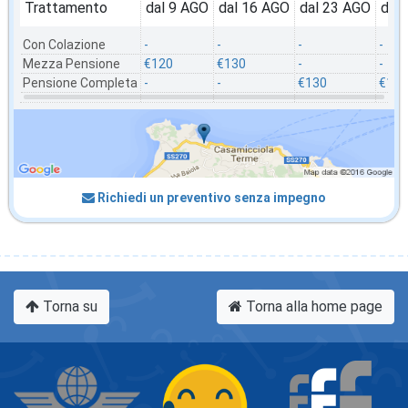
Trattamento
dal 9 AGO
dal 16 AGO
dal 23 AGO
dal
Con Colazione
-
-
-
-
Mezza Pensione
€120
€130
-
-
Pensione Completa
-
-
€130
€107
Richiedi un preventivo senza impegno
Torna su
Torna alla home page