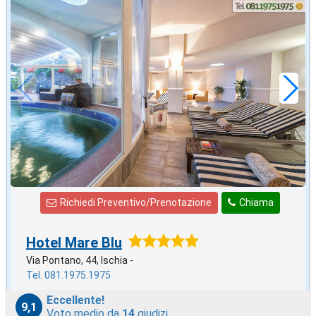
in offerta da
83
€
,00
a notte
Richiedi Preventivo/Prenotazione
Chiama
Hotel Mare Blu
Via Pontano, 44, Ischia -
Tel. 081.1975.1975
Eccellente!
9,1
Voto medio da
14
giudizi