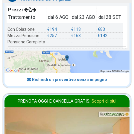
Prezzi
Trattamento
dal 6 AGO
dal 23 AGO
dal 28 SET
Con Colazione
€194
€118
€83
Mezza Pensione
€257
€168
€142
Pensione Completa
-
-
-
Richiedi un preventivo senza impegno
PRENOTA OGGI E CANCELLA
GRATIS
.
Scopri di più!
in offerta da
65
€
,00