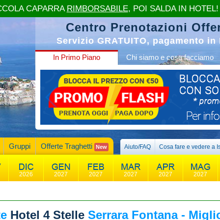
CCOLA CAPARRA
RIMBORSABILE
, POI SALDA IN HOTEL!
Centro Prenotazioni Offer
Servizio GRATUITO, pagamento in 
In Primo Piano
Chi siamo e cosa facciamo
Gruppi
Offerte Traghetti
Aiuto/FAQ
Cosa fare e vedere a I
New
2026
2027
2027
2027
2027
2027
te
Hotel 4 Stelle
Serrara Fontana - Miglio