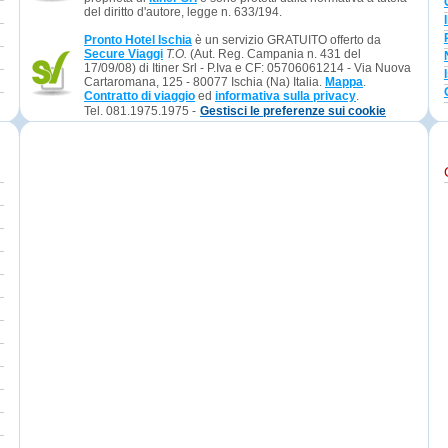
del diritto d'autore, legge n. 633/194.
Pronto Hotel Ischia
è un servizio GRATUITO offerto da
Secure Viaggi
T.O.
(Aut. Reg. Campania n. 431 del
17/09/08) di Itiner Srl - P.Iva e CF: 05706061214 - Via Nuova
Cartaromana, 125 - 80077 Ischia (Na) Italia.
Mappa
.
Contratto di viaggio
ed
informativa sulla privacy
.
Tel. 081.1975.1975 -
Gestisci le preferenze sui cookie