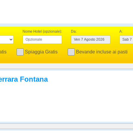
Nome Hotel (opzionale):
Da:
A:
tis
Spiaggia Gratis
Bevande incluse ai pasti
Serrara Fontana