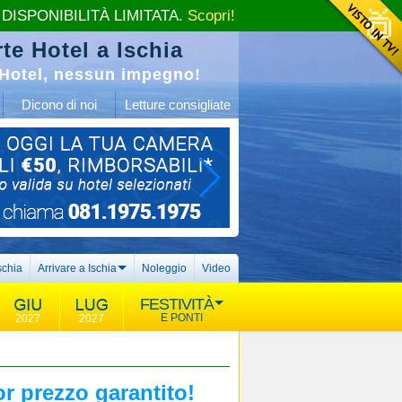
 DISPONIBILITÀ LIMITATA.
Scopri!
te Hotel a Ischia
Hotel, nessun impegno!
Dicono di noi
Letture consigliate
schia
Arrivare a Ischia
Noleggio
Video
FESTIVITÀ
E PONTI
2027
2027
r prezzo garantito!