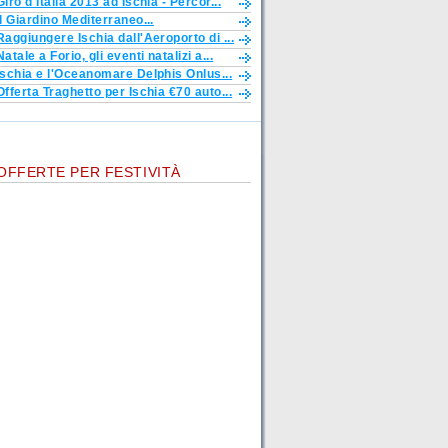
Giro d'Italia 2013 ad Ischia - Percor...
Il Giardino Mediterraneo...
Raggiungere Ischia dall'Aeroporto di ...
Natale a Forio, gli eventi natalizi a...
Ischia e l'Oceanomare Delphis Onlus...
Offerta Traghetto per Ischia €70 auto...
OFFERTE PER FESTIVITÀ