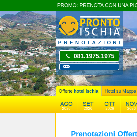
PROMO: PRENOTA CON UNA PI
PRENOTAZIONI
081.1975.1975
Offerte
hotel Ischia
Hotel su Mappa
2026
2026
2026
2026
Prenotazioni Offer