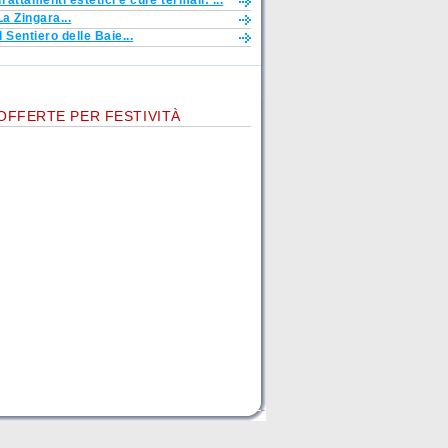
Trattamenti estetici e cure termali: ...
La Zingara...
Il Sentiero delle Baie...
OFFERTE PER FESTIVITÀ