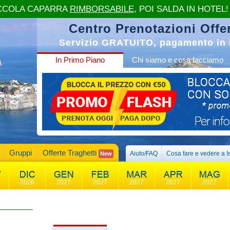
CCOLA CAPARRA
RIMBORSABILE
, POI SALDA IN HOTEL!
Centro Prenotazioni Offer
Servizio GRATUITO, pagamento in 
In Primo Piano
Chi siamo e cosa facciamo
Gruppi
Offerte Traghetti
Aiuto/FAQ
Cosa fare e vedere a I
New
2026
2027
2027
2027
2027
2027