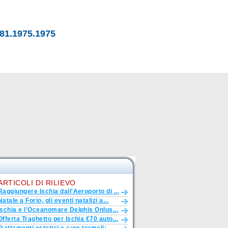
81.1975.1975
ARTICOLI DI RILIEVO
Raggiungere Ischia dall'Aeroporto di ...
Natale a Forio, gli eventi natalizi a...
Ischia e l'Oceanomare Delphis Onlus...
Offerta Traghetto per Ischia €70 auto...