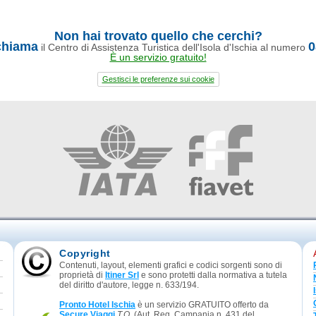
Non hai trovato quello che cerchi?
chiama
0
il Centro di Assistenza Turistica dell'Isola d'Ischia al numero
È un servizio gratuito!
Gestisci le preferenze sui cookie
Copyright
Contenuti, layout, elementi grafici e codici sorgenti sono di
proprietà di
Itiner Srl
e sono protetti dalla normativa a tutela
del diritto d'autore, legge n. 633/194.
Pronto Hotel Ischia
è un servizio GRATUITO offerto da
Secure Viaggi
T.O.
(Aut. Reg. Campania n. 431 del