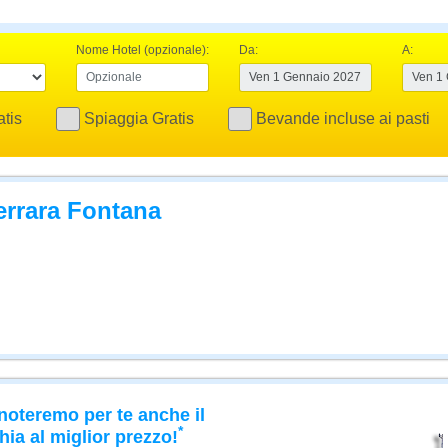
Nome Hotel (opzionale):
Da:
A:
tis
Spiaggia Gratis
Bevande incluse ai pasti
Serrara Fontana
noteremo per te anche il
*
hia al miglior prezzo!