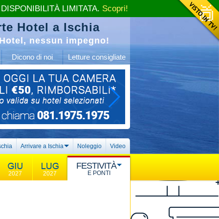
 DISPONIBILITÀ LIMITATA.
Scopri!
te Hotel a Ischia
Hotel, nessun impegno!
Dicono di noi
Letture consigliate
schia
Arrivare a Ischia
Noleggio
Video
FESTIVITÀ
E PONTI
2027
2027