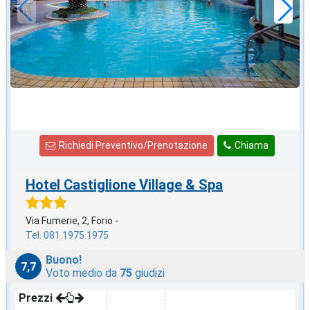
Richiedi Preventivo/Prenotazione
Chiama
Hotel Castiglione Village & Spa
Via Fumerie, 2, Forio -
Tel. 081.1975.1975
Buono!
7,7
Voto medio da
75
giudizi
Prezzi