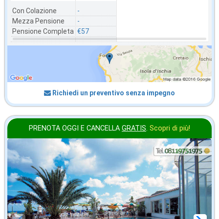
Con Colazione
-
Mezza Pensione
-
Pensione Completa
€57
Richiedi un preventivo senza impegno
PRENOTA OGGI E CANCELLA
GRATIS
.
Scopri di più!
2027 CAPODANNO
in offerta da
69
€
,86
a notte