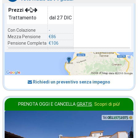
Prezzi
Trattamento
dal 27 DIC
Con Colazione
-
Mezza Pensione
€86
Pensione Completa
€106
Richiedi un preventivo senza impegno
PRENOTA OGGI E CANCELLA
GRATIS
.
Scopri di più!
2027 CAPODANNO
in offerta da