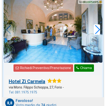
2027 CAPODANNO
in offerta da
86
€
,71
a notte
Richiedi Preventivo/Prenotazione
Chiama
Hotel Zi Carmela
via Mons. Filippo Schioppa, 27, Forio -
Tel. 081.1975.1975
Favoloso!
8,8
Voto medio da
74
giudizi