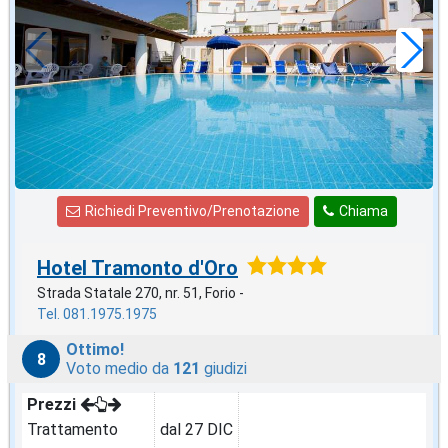
57
€
,00
a notte
Richiedi Preventivo/Prenotazione
Chiama
Hotel Tramonto d'Oro
Strada Statale 270, nr. 51, Forio -
Tel. 081.1975.1975
Ottimo!
8
Voto medio da
121
giudizi
Prezzi
Trattamento
dal 27 DIC