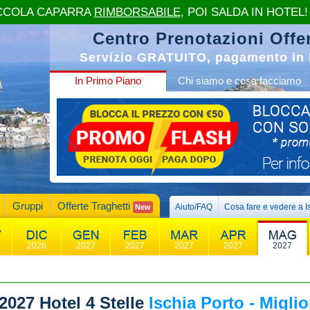
CCOLA CAPARRA
RIMBORSABILE
, POI SALDA IN HOTEL!
Centro Prenotazioni Offer
Servizio GRATUITO, pagamento in 
In Primo Piano
Chi siamo e cosa facciamo
Gruppi
Offerte Traghetti
Aiuto/FAQ
Cosa fare e vedere a I
New
2026
2027
2027
2027
2027
2027
2027
Hotel 4 Stelle
Ischia Porto - Miglio