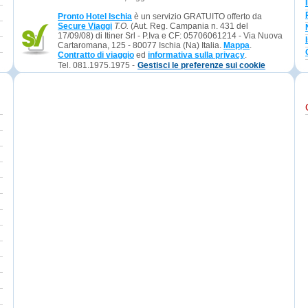
Pronto Hotel Ischia
è un servizio GRATUITO offerto da
Secure Viaggi
T.O.
(Aut. Reg. Campania n. 431 del
17/09/08) di Itiner Srl - P.Iva e CF: 05706061214 - Via Nuova
Cartaromana, 125 - 80077 Ischia (Na) Italia.
Mappa
.
Contratto di viaggio
ed
informativa sulla privacy
.
Tel. 081.1975.1975 -
Gestisci le preferenze sui cookie