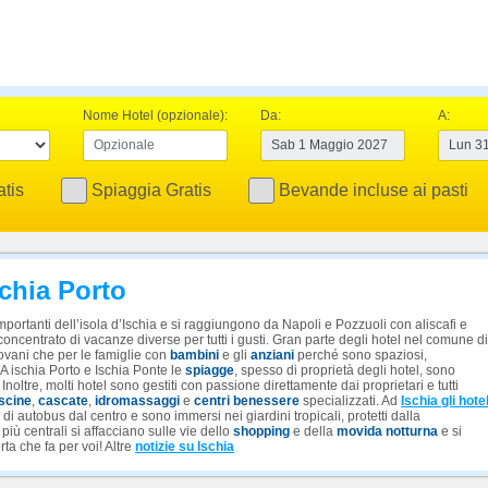
Nome Hotel (opzionale):
Da:
A:
tis
Spiaggia Gratis
Bevande incluse ai pasti
schia Porto
importanti dell’isola d’Ischia e si raggiungono da Napoli e Pozzuoli con aliscafi e
n concentrato di vacanze diverse per tutti i gusti. Gran parte degli hotel nel comune di
giovani che per le famiglie con
bambini
e gli
anziani
perché sono spaziosi,
A ischia Porto e Ischia Ponte le
spiagge
, spesso di proprietà degli hotel, sono
Inoltre, molti hotel sono gestiti con passione direttamente dai proprietari e tutti
scine
,
cascate
,
idromassaggi
e
centri benessere
specializzati. Ad
Ischia gli hote
 di autobus dal centro e sono immersi nei giardini tropicali, protetti dalla
 più centrali si affacciano sulle vie dello
shopping
e della
movida notturna
e si
rta che fa per voi! Altre
notizie su Ischia