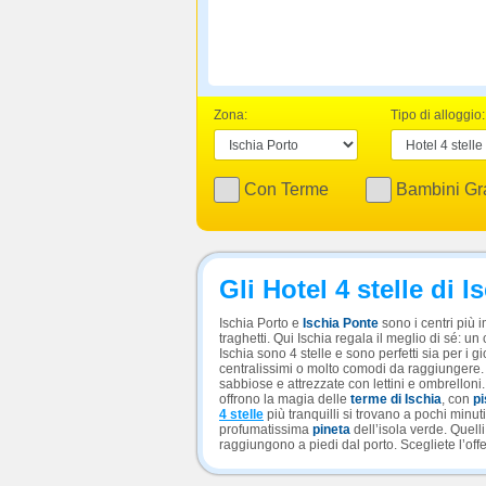
Zona:
Tipo di alloggio:
Con Terme
Bambini Gra
Gli Hotel 4 stelle di I
Ischia Porto e
Ischia Ponte
sono i centri più 
traghetti. Qui Ischia regala il meglio di sé: u
Ischia sono 4 stelle e sono perfetti sia per i 
centralissimi o molto comodi da raggiungere. 
sabbiose e attrezzate con lettini e ombrelloni. 
offrono la magia delle
terme di Ischia
, con
pi
4 stelle
più tranquilli si trovano a pochi minuti
profumatissima
pineta
dell’isola verde. Quelli
raggiungono a piedi dal porto. Scegliete l’offe