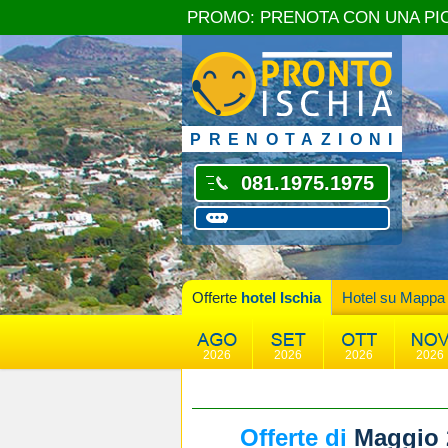
PROMO: PRENOTA CON UNA PI
PRENOTAZIONI
081.1975.1975
Offerte
hotel Ischia
Hotel su Mappa
2026
2026
2026
2026
Offerte di
Maggio 