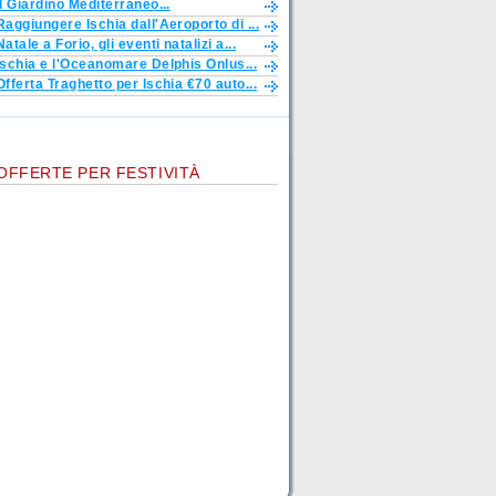
Il Giardino Mediterraneo...
Raggiungere Ischia dall'Aeroporto di ...
Natale a Forio, gli eventi natalizi a...
Ischia e l'Oceanomare Delphis Onlus...
Offerta Traghetto per Ischia €70 auto...
OFFERTE PER FESTIVITÀ