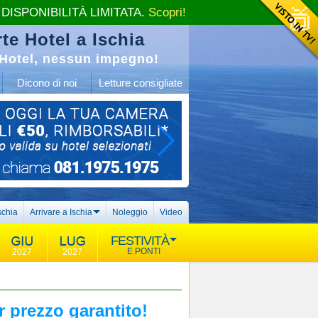
 DISPONIBILITÀ LIMITATA.
Scopri!
te Hotel a Ischia
Hotel, nessun impegno!
Dicono di noi
Letture consigliate
schia
Arrivare a Ischia
Noleggio
Video
FESTIVITÀ
E PONTI
2027
2027
r prezzo garantito!