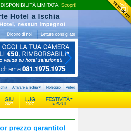
 DISPONIBILITÀ LIMITATA.
Scopri!
te Hotel a Ischia
Hotel, nessun impegno!
Dicono di noi
Letture consigliate
schia
Arrivare a Ischia
Noleggio
Video
FESTIVITÀ
E PONTI
2027
2027
or prezzo garantito!