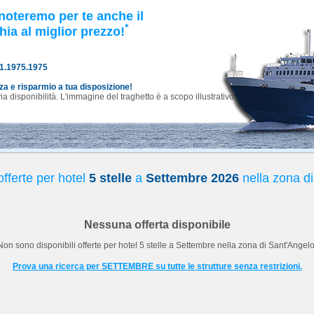
noteremo per te anche il
*
hia al miglior prezzo!
81.1975.1975
nza e risparmio a tua disposizione!
 disponibilità. L'immagine del traghetto è a scopo illustrativo.
fferte per hotel
5 stelle
a
Settembre 2026
nella zona d
Nessuna offerta disponibile
Non sono disponibili offerte per hotel
5 stelle
a
Settembre
nella zona di Sant'Angelo
Prova una ricerca per SETTEMBRE su tutte le strutture senza restrizioni.