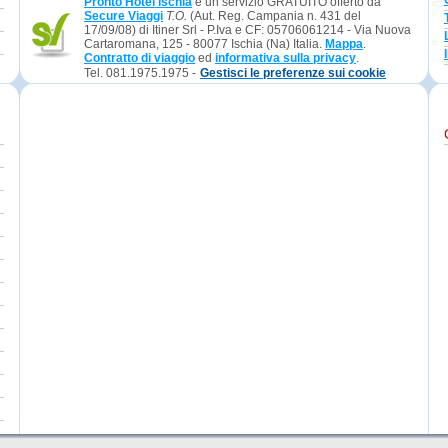
Pronto Hotel Ischia
è un servizio GRATUITO offerto da
Secure Viaggi
T.O.
(Aut. Reg. Campania n. 431 del
17/09/08) di Itiner Srl - P.Iva e CF: 05706061214 - Via Nuova
Cartaromana, 125 - 80077 Ischia (Na) Italia.
Mappa
.
Contratto di viaggio
ed
informativa sulla privacy
.
Tel. 081.1975.1975 -
Gestisci le preferenze sui cookie