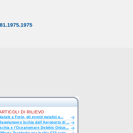
81.1975.1975
ARTICOLI DI RILIEVO
Natale a Forio, gli eventi natalizi a...
Raggiungere Ischia dall'Aeroporto di ...
Ischia e l'Oceanomare Delphis Onlus...