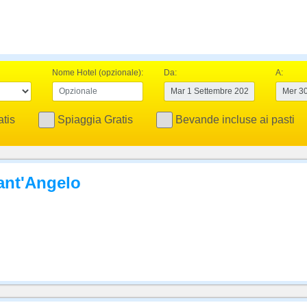
Nome Hotel (opzionale):
Da:
A:
tis
Spiaggia Gratis
Bevande incluse ai pasti
Sant'Angelo