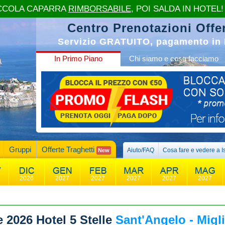
CCOLA CAPARRA
RIMBORSABILE
, POI SALDA IN HOTEL!
Centro Prenotazioni Offer
Servizio GRATUITO, pagamento in 
In Primo Piano
Chi siamo e cosa facciamo
Gruppi
Offerte Traghetti
Aiuto/FAQ
Cosa fare e vedere a I
New
2026
2027
2027
2027
2027
2027
e 2026
Hotel 5 Stelle
Sant'Angelo - Migli