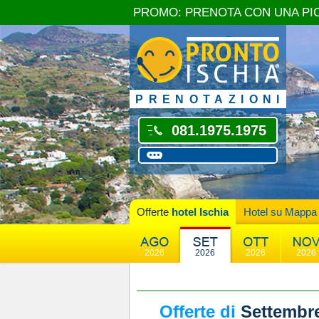
PROMO: PRENOTA CON UNA PI
PRENOTAZIONI
081.1975.1975
Offerte
hotel Ischia
Hotel su Mappa
2026
2026
2026
2026
Offerte di
Settembr