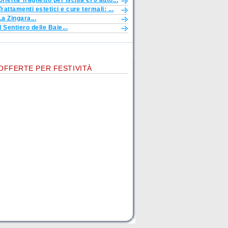
Offerta Traghetto per Ischia €70 auto...
Trattamenti estetici e cure termali: ...
La Zingara...
Il Sentiero delle Baie...
OFFERTE PER FESTIVITÀ