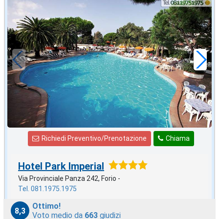
settembre
in offerta da
52
€
,00
a notte
Richiedi Preventivo/Prenotazione
Chiama
Hotel Park Imperial
Via Provinciale Panza 242, Forio -
Tel. 081.1975.1975
Ottimo!
8,3
Voto medio da
663
giudizi