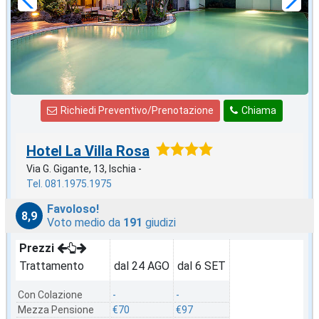
Richiedi Preventivo/Prenotazione
Chiama
Hotel La Villa Rosa
Via G. Gigante, 13, Ischia -
Tel. 081.1975.1975
Favoloso!
8,9
Voto medio da
191
giudizi
Prezzi
Trattamento
dal 24 AGO
dal 6 SET
Con Colazione
-
-
Mezza Pensione
€70
€97