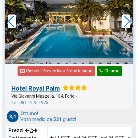
in offerta da
60
€
,00
a notte
Richiedi Preventivo/Prenotazione
Chiama
Hotel Royal Palm
Via Giovanni Mazzella, 184, Forio -
Tel. 081.1975.1975
Ottimo!
8,4
Voto medio da
531
giudizi
Prezzi