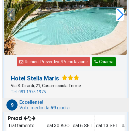
57
€
,00
a notte
Richiedi Preventivo/Prenotazione
Chiama
Hotel Stella Maris
Via S. Girardi, 21, Casamicciola Terme -
Tel. 081.1975.1975
Eccellente!
9
Voto medio da
59
giudizi
Prezzi
Trattamento
dal 30 AGO
dal 6 SET
dal 13 SET
dal 