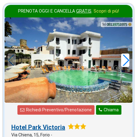
PRENOTA OGGI E CANCELLA
GRATIS
.
Scopri di più!
settembre
in offerta da
55
€
,00
a notte
Richiedi Preventivo/Prenotazione
Chiama
Hotel Park Victoria
Via Chiena, 15, Forio -