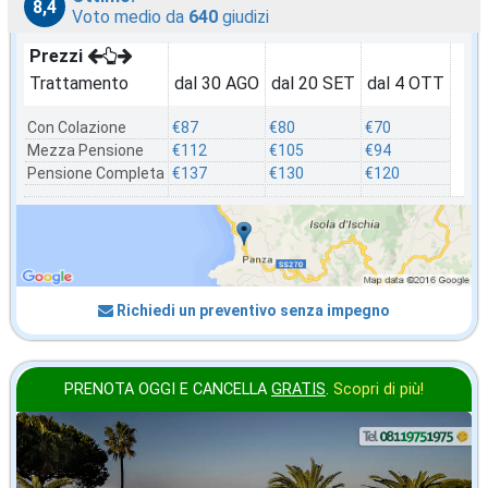
8,4
Voto medio da
640
giudizi
Prezzi
Trattamento
dal 30 AGO
dal 20 SET
dal 4 OTT
Con Colazione
€87
€80
€70
Mezza Pensione
€112
€105
€94
Pensione Completa
€137
€130
€120
Richiedi un preventivo senza impegno
PRENOTA OGGI E CANCELLA
GRATIS
.
Scopri di più!
settembre