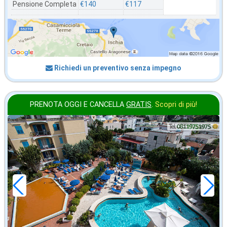
Pensione Completa
€140
€117
Richiedi un preventivo senza impegno
PRENOTA OGGI E CANCELLA
GRATIS
.
Scopri di più!
settembre
in offerta da
90
€
,00
a notte