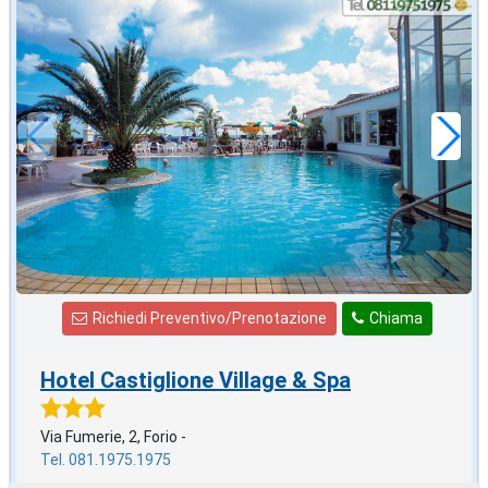
settembre
in offerta da
41
€
,29
a notte
Richiedi Preventivo/Prenotazione
Chiama
Hotel Castiglione Village & Spa
Via Fumerie, 2, Forio -
Tel. 081.1975.1975