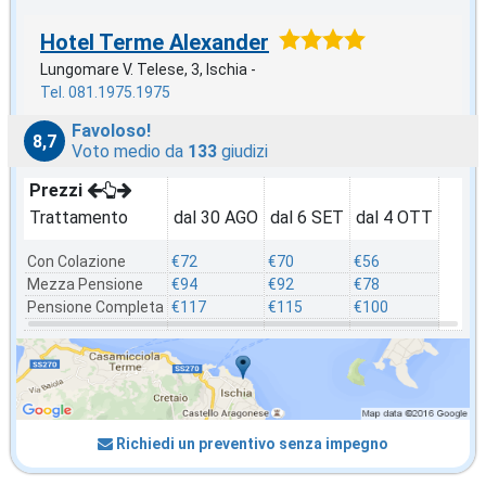
Hotel Terme Alexander
Lungomare V. Telese, 3, Ischia -
Tel. 081.1975.1975
Favoloso!
8,7
Voto medio da
133
giudizi
Prezzi
Trattamento
dal 30 AGO
dal 6 SET
dal 4 OTT
Con Colazione
€72
€70
€56
Mezza Pensione
€94
€92
€78
Pensione Completa
€117
€115
€100
Richiedi un preventivo senza impegno