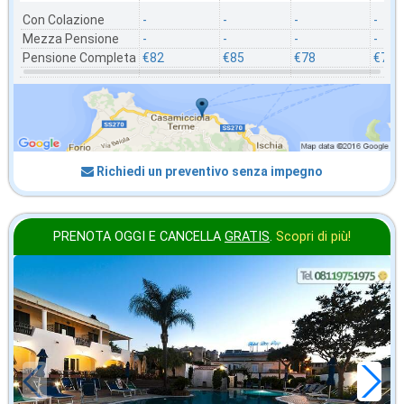
Con Colazione
-
-
-
-
Mezza Pensione
-
-
-
-
Pensione Completa
€82
€85
€78
€71
Richiedi un preventivo senza impegno
PRENOTA OGGI E CANCELLA
GRATIS
.
Scopri di più!
settembre
in offerta da
52
€
,71
a notte