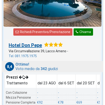
Richiedi Preventivo/Prenotazione
Chiama
Hotel Don Pepe
Via Circumvallazione 39, Lacco Ameno -
Tel. 081.1975.1975
Ottimo!
8,4
Voto medio da
342
giudizi
Prezzi
Trattamento
dal 23 AGO
dal 6 SET
dal 20 SET
dal 
Con Colazione
-
-
-
-
Mezza Pensione
-
-
-
-
Pensione Completa
€92
€78
€69
€52