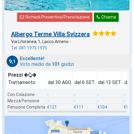
Richiedi Preventivo/Prenotazione
Chiama
Albergo Terme Villa Svizzera
Via Litoranea, 1, Lacco Ameno -
Tel. 081.1975.1975
Eccellente!
9,1
Voto medio da
101
giudizi
Prezzi
Trattamento
dal 30 AGO
dal 6 SET
dal 13 SET
dal 
Con Colazione
-
-
-
-
Mezza Pensione
-
-
-
-
Pensione Completa
€121
€111
€104
€92