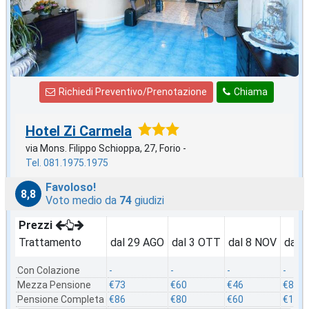
Richiedi Preventivo/Prenotazione
Chiama
Hotel Zi Carmela
via Mons. Filippo Schioppa, 27, Forio -
Tel. 081.1975.1975
Favoloso!
8,8
Voto medio da
74
giudizi
Prezzi
Trattamento
dal 29 AGO
dal 3 OTT
dal 8 NOV
dal 
Con Colazione
-
-
-
-
Mezza Pensione
€73
€60
€46
€86
Pensione Completa
€86
€80
€60
€106