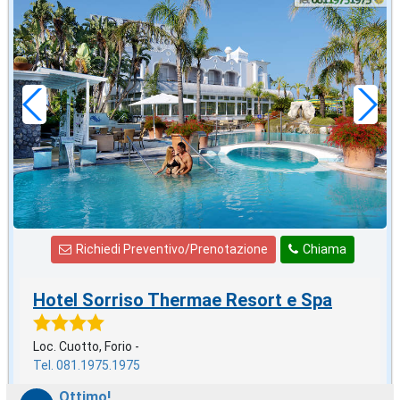
settembre
in offerta da
80
€
,00
a notte
Richiedi Preventivo/Prenotazione
Chiama
Hotel Sorriso Thermae Resort e Spa
Loc. Cuotto, Forio -
Tel. 081.1975.1975
Ottimo!