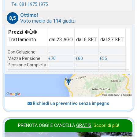
Tel. 081.1975.1975
Ottimo!
8,5
Voto medio da
114
giudizi
Prezzi
Trattamento
dal 23 AGO
dal 6 SET
dal 27 SET
Con Colazione
-
-
-
Mezza Pensione
€70
€60
€55
Pensione Completa
-
-
-
Richiedi un preventivo senza impegno
PRENOTA OGGI E CANCELLA
GRATIS
.
Scopri di più!