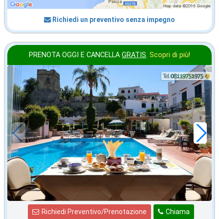
Richiedi un preventivo senza impegno
PRENOTA OGGI E CANCELLA
GRATIS
.
Scopri di più!
settembre
in offerta da
76
€
,00
a notte
Richiedi Preventivo/Prenotazione
Chiama