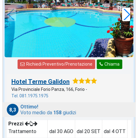
54
€
,00
a notte
Richiedi Preventivo/Prenotazione
Chiama
Hotel Terme Galidon
Via Provinciale Forio Panza, 166, Forio -
Tel. 081.1975.1975
Ottimo!
8,3
Voto medio da
158
giudizi
Prezzi
Trattamento
dal 30 AGO
dal 20 SET
dal 4 OTT