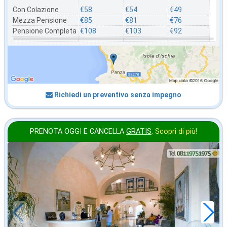
Con Colazione
€58
€54
€49
Mezza Pensione
€85
€81
€76
Pensione Completa
€108
€103
€92
Richiedi un preventivo senza impegno
PRENOTA OGGI E CANCELLA
GRATIS
.
Scopri di più!
settembre
in offerta da
73
€
,36
a notte