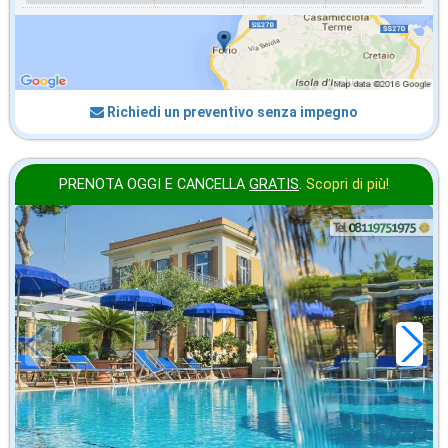
Richiedi un preventivo senza impegno
PRENOTA OGGI E CANCELLA
GRATIS
.
Scopri di più!
settembre
in offerta da
92
€
,86
a notte