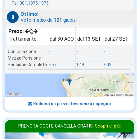
Tel. 081.1975.1975
Ottimo!
8
Voto medio da
121
giudizi
Prezzi
Trattamento
dal 30 AGO
dal 13 SET
dal 27 SET
da
Con Colazione
-
-
-
-
Mezza Pensione
-
-
-
-
Pensione Completa
€57
€49
€42
€35
Richiedi un preventivo senza impegno
PRENOTA OGGI E CANCELLA
GRATIS
.
Scopri di più!