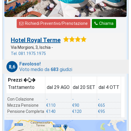
Richiedi Preventivo/Prenotazione
Chiama
Hotel Royal Terme
Via Morgioni, 3, Ischia -
Tel. 081.1975.1975
Favoloso!
8,6
Voto medio da
683
giudizi
Prezzi
Trattamento
dal 29 AGO
dal 20 SET
dal 4 OTT
Con Colazione
-
-
-
Mezza Pensione
€110
€90
€65
Pensione Completa
€140
€120
€95