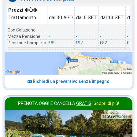
Prezzi
Trattamento
dal 30 AGO
dal 6 SET
dal 13 SET
dal 
Con Colazione
-
-
-
-
Mezza Pensione
-
-
-
-
Pensione Completa
€89
€97
€82
€75
Richiedi un preventivo senza impegno
PRENOTA OGGI E CANCELLA
GRATIS
.
Scopri di più!
settembre
in offerta da