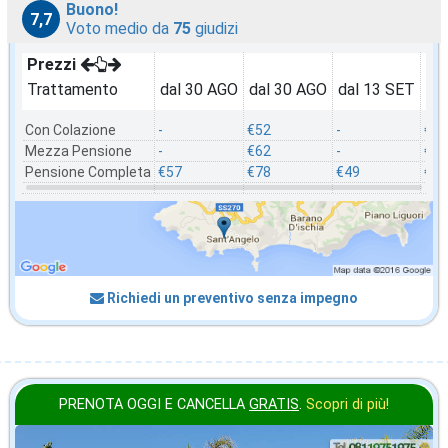
Buono!
7,7
Voto medio da
75
giudizi
Prezzi
Trattamento
dal 30 AGO
dal 30 AGO
dal 13 SET
da
Con Colazione
-
€52
-
€41
Mezza Pensione
-
€62
-
€52
Pensione Completa
€57
€78
€49
€68
Richiedi un preventivo senza impegno
PRENOTA OGGI E CANCELLA
GRATIS
.
Scopri di più!