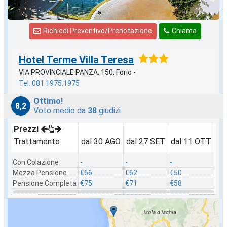
Richiedi Preventivo/Prenotazione
Chiama
Hotel Terme Villa Teresa
VIA PROVINCIALE PANZA, 150, Forio -
Tel. 081.1975.1975
Ottimo!
8,2
Voto medio da
38
giudizi
Prezzi
Trattamento
dal 30 AGO
dal 27 SET
dal 11 OTT
Con Colazione
-
-
-
Mezza Pensione
€66
€62
€50
Pensione Completa
€75
€71
€58