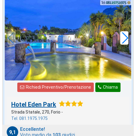
settembre
in offerta da
61
€
,29
a notte
Richiedi Preventivo/Prenotazione
Chiama
Hotel Eden Park
Strada Statale, 270, Forio -
Tel. 081.1975.1975
Eccellente!
9,1
Voto medio da
103
giudizi