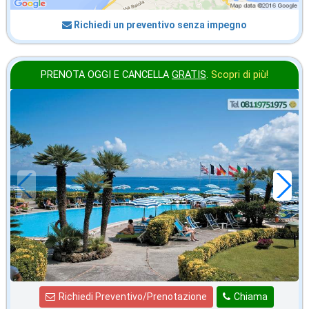
Richiedi un preventivo senza impegno
PRENOTA OGGI E CANCELLA
GRATIS
.
Scopri di più!
settembre
in offerta da
70
€
,00
a notte
Richiedi Preventivo/Prenotazione
Chiama