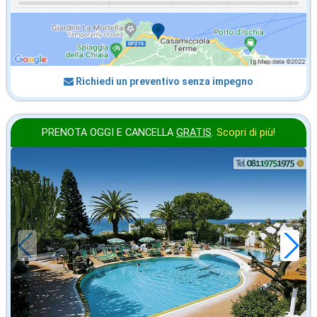
Richiedi un preventivo senza impegno
PRENOTA OGGI E CANCELLA
GRATIS
.
Scopri di più!
settembre
in offerta da
62
€
,43
a notte