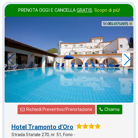
PRENOTA OGGI E CANCELLA
GRATIS
.
Scopri di più!
settembre
in offerta da
42
€
,71
a notte
Richiedi Preventivo/Prenotazione
Chiama
Hotel Tramonto d'Oro
Strada Statale 270, nr. 51, Forio -