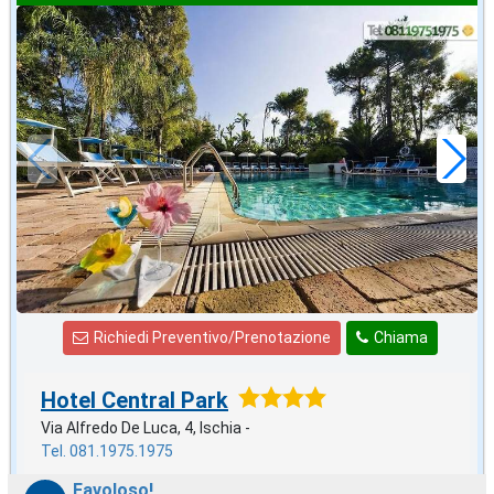
settembre
in offerta da
85
€
,00
a notte
Richiedi Preventivo/Prenotazione
Chiama
Hotel Central Park
Via Alfredo De Luca, 4, Ischia -
Tel. 081.1975.1975
Favoloso!