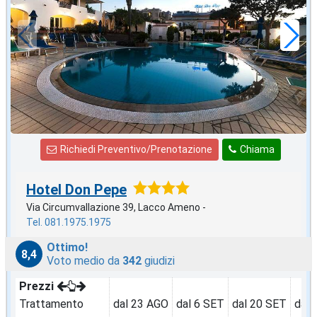
52
€
,71
a notte
Richiedi Preventivo/Prenotazione
Chiama
Hotel Don Pepe
Via Circumvallazione 39, Lacco Ameno -
Tel. 081.1975.1975
Ottimo!
8,4
Voto medio da
342
giudizi
Prezzi
Trattamento
dal 23 AGO
dal 6 SET
dal 20 SET
dal 