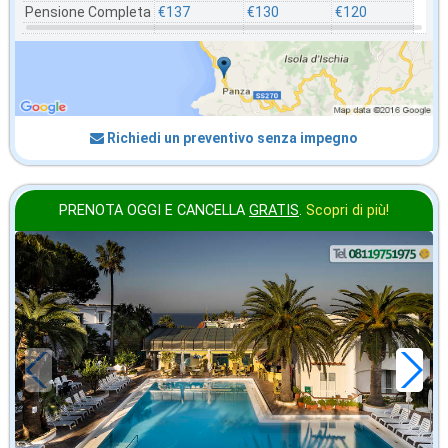
Pensione Completa
€137
€130
€120
Richiedi un preventivo senza impegno
PRENOTA OGGI E CANCELLA
GRATIS
.
Scopri di più!
settembre
in offerta da
60
€
,00
a notte