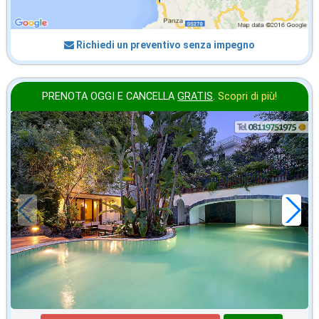
Richiedi un preventivo senza impegno
PRENOTA OGGI E CANCELLA
GRATIS
.
Scopri di più!
settembre
in offerta da
97
€
,00
a notte