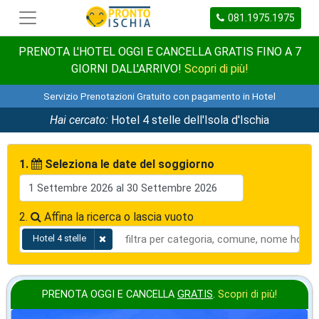
081.1975.1975
PRENOTA L'HOTEL OGGI E CANCELLA GRATIS FINO A 7
GIORNI DALL'ARRIVO!
Scopri di più!
Servizio Prenotazioni Gratuito con pagamento in Hotel
Hai cercato:
Hotel 4 stelle dell'Isola d'Ischia
1.
Seleziona le date del soggiorno
2.
Affina la ricerca o lascia vuoto
Hotel 4 stelle
PRENOTA OGGI E CANCELLA
GRATIS
.
Scopri di più!