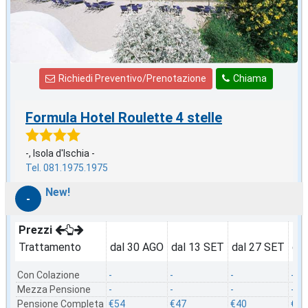
Richiedi Preventivo/Prenotazione
Chiama
Formula Hotel Roulette 4 stelle
-, Isola d'Ischia -
Tel. 081.1975.1975
New!
-
Prezzi
Trattamento
dal 30 AGO
dal 13 SET
dal 27 SET
da
Con Colazione
-
-
-
-
Mezza Pensione
-
-
-
-
Pensione Completa
€54
€47
€40
€40