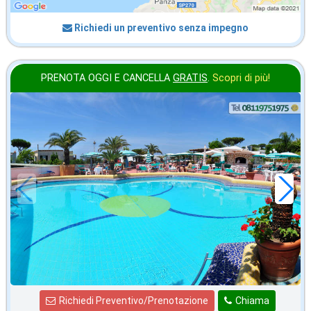
Richiedi un preventivo senza impegno
PRENOTA OGGI E CANCELLA
GRATIS
.
Scopri di più!
settembre
in offerta da
54
€
,00
a notte
Richiedi Preventivo/Prenotazione
Chiama