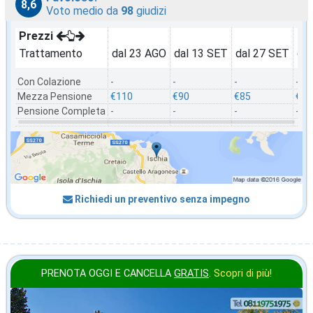
8,6
Voto medio da
98
giudizi
Prezzi
Trattamento
dal 23 AGO
dal 13 SET
dal 27 SET
da
Con Colazione
-
-
-
-
Mezza Pensione
€110
€90
€85
€80
Pensione Completa
-
-
-
-
Richiedi un preventivo senza impegno
PRENOTA OGGI E CANCELLA
GRATIS
.
Scopri di più!