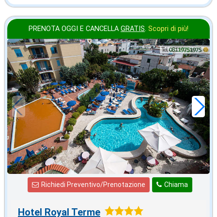
PRENOTA OGGI E CANCELLA
GRATIS
.
Scopri di più!
settembre
in offerta da
90
€
,00
a notte
Richiedi Preventivo/Prenotazione
Chiama
Hotel Royal Terme