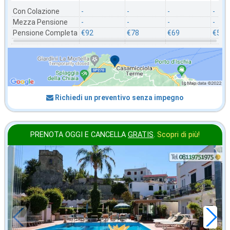
Con Colazione
-
-
-
-
Mezza Pensione
-
-
-
-
Pensione Completa
€92
€78
€69
€52
Richiedi un preventivo senza impegno
PRENOTA OGGI E CANCELLA
GRATIS
.
Scopri di più!
settembre
in offerta da
76
€
,00
a notte