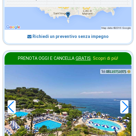
Richiedi un preventivo senza impegno
PRENOTA OGGI E CANCELLA
GRATIS
.
Scopri di più!
settembre
in offerta da
75
€
,00
a notte