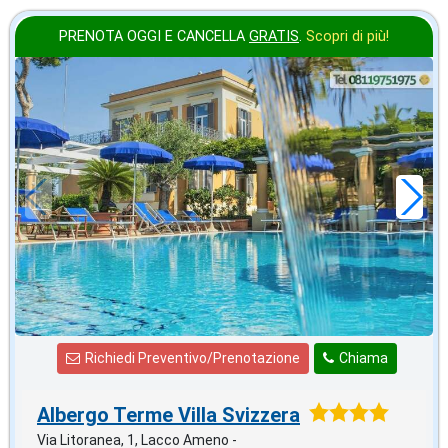
PRENOTA OGGI E CANCELLA
GRATIS
.
Scopri di più!
settembre
in offerta da
92
€
,86
a notte
Richiedi Preventivo/Prenotazione
Chiama
Albergo Terme Villa Svizzera
Via Litoranea, 1, Lacco Ameno -