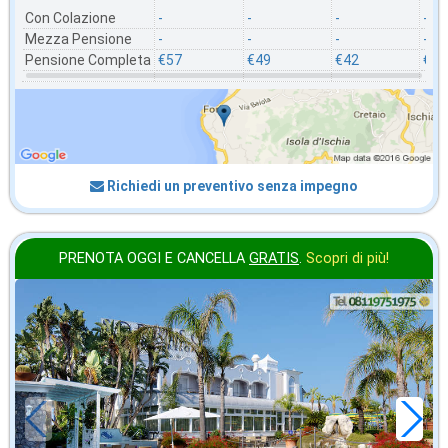
Con Colazione
-
-
-
-
Mezza Pensione
-
-
-
-
Pensione Completa
€57
€49
€42
€35
Richiedi un preventivo senza impegno
PRENOTA OGGI E CANCELLA
GRATIS
.
Scopri di più!
settembre
in offerta da
80
€
,00
a notte