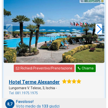
settembre
in offerta da
70
€
,00
a notte
Richiedi Preventivo/Prenotazione
Chiama
Hotel Terme Alexander
Lungomare V. Telese, 3, Ischia -
Tel. 081.1975.1975
Favoloso!
8,7
Voto medio da
133
giudizi