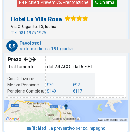
Richiedi Preventivo/Prenotazione
Chiama
Hotel La Villa Rosa
Via G. Gigante, 13, Ischia -
Tel. 081.1975.1975
Favoloso!
8,9
Voto medio da
191
giudizi
Prezzi
Trattamento
dal 24 AGO
dal 6 SET
Con Colazione
-
-
Mezza Pensione
€70
€97
Pensione Completa
€140
€117
Richiedi un preventivo senza impegno