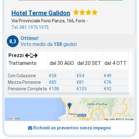
Hotel Terme Galidon
Via Provinciale Forio Panza, 166, Forio -
Tel. 081.1975.1975
Ottimo!
8,3
Voto medio da
158
giudizi
Prezzi
Trattamento
dal 30 AGO
dal 20 SET
dal 4 OTT
Con Colazione
€58
€54
€49
Mezza Pensione
€85
€81
€76
Pensione Completa
€108
€103
€92
Richiedi un preventivo senza impegno