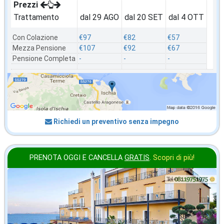
Prezzi
Trattamento
dal 29 AGO
dal 20 SET
dal 4 OTT
Con Colazione
€97
€82
€57
Mezza Pensione
€107
€92
€67
Pensione Completa
-
-
-
Richiedi un preventivo senza impegno
PRENOTA OGGI E CANCELLA
GRATIS
.
Scopri di più!
settembre
in offerta da
99
€
,00