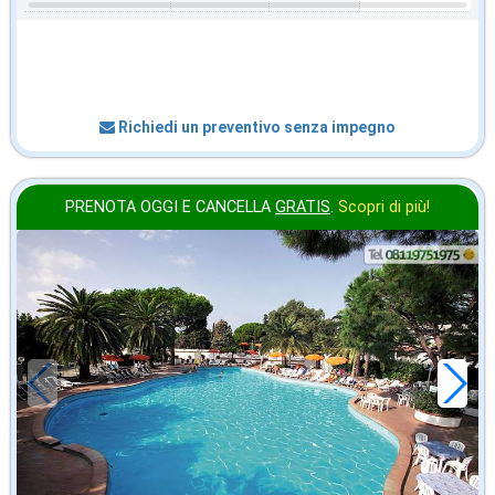
Richiedi un preventivo senza impegno
PRENOTA OGGI E CANCELLA
GRATIS
.
Scopri di più!
settembre
in offerta da
52
€
,00
a notte