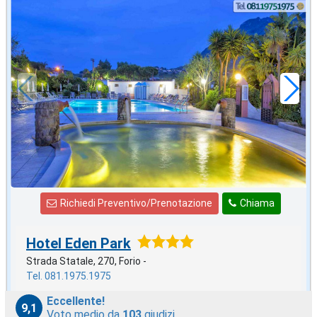
settembre
in offerta da
61
€
,29
a notte
Richiedi Preventivo/Prenotazione
Chiama
Hotel Eden Park
Strada Statale, 270, Forio -
Tel. 081.1975.1975
Eccellente!
9,1
Voto medio da
103
giudizi