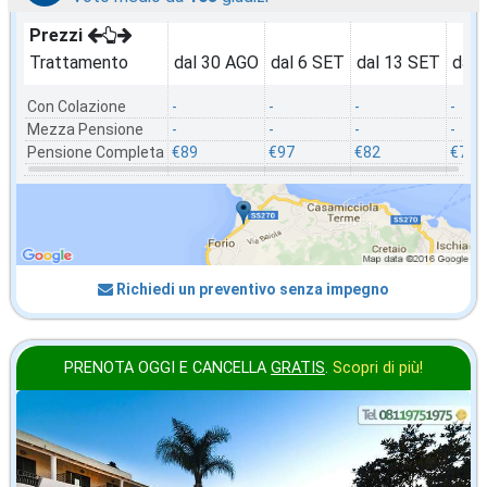
Prezzi
Trattamento
dal 30 AGO
dal 6 SET
dal 13 SET
dal 
Con Colazione
-
-
-
-
Mezza Pensione
-
-
-
-
Pensione Completa
€89
€97
€82
€75
Richiedi un preventivo senza impegno
PRENOTA OGGI E CANCELLA
GRATIS
.
Scopri di più!
settembre
in offerta da