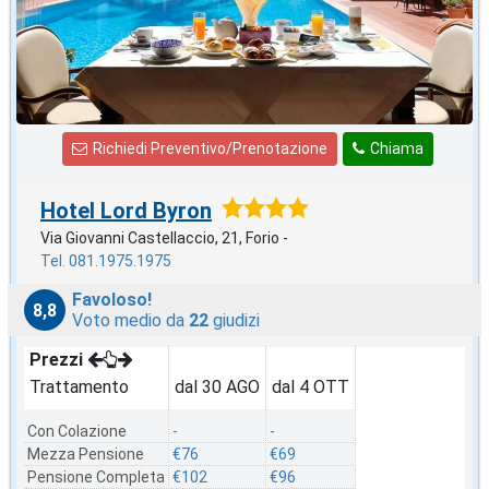
Richiedi Preventivo/Prenotazione
Chiama
Hotel Lord Byron
Via Giovanni Castellaccio, 21, Forio -
Tel. 081.1975.1975
Favoloso!
8,8
Voto medio da
22
giudizi
Prezzi
Trattamento
dal 30 AGO
dal 4 OTT
Con Colazione
-
-
Mezza Pensione
€76
€69
Pensione Completa
€102
€96