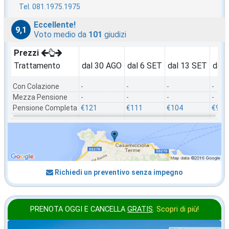
Tel. 081.1975.1975
Eccellente!
9,1
Voto medio da
101
giudizi
Prezzi
Trattamento
dal 30 AGO
dal 6 SET
dal 13 SET
dal 
Con Colazione
-
-
-
-
Mezza Pensione
-
-
-
-
Pensione Completa
€121
€111
€104
€92
Richiedi un preventivo senza impegno
PRENOTA OGGI E CANCELLA
GRATIS
.
Scopri di più!