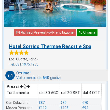
Richiedi Preventivo/Prenotazione
Chiama
Hotel Sorriso Thermae Resort e Spa
Loc. Cuotto, Forio -
Tel. 081.1975.1975
Ottimo!
8,4
Voto medio da
640
giudizi
Prezzi
Trattamento
dal 30 AGO
dal 20 SET
dal 4 OTT
Con Colazione
€87
€80
€70
Mezza Pensione
€112
€105
€94