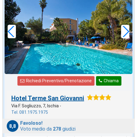
settembre
in offerta da
82
€
,05
a notte
Richiedi Preventivo/Prenotazione
Chiama
Hotel Terme San Giovanni
Via F. Sogliuzzo, 7, Ischia -
Tel. 081.1975.1975
Favoloso!
8,8
Voto medio da
278
giudizi