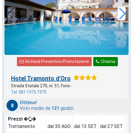
42
€
,71
a notte
Richiedi Preventivo/Prenotazione
Chiama
Hotel Tramonto d'Oro
Strada Statale 270, nr. 51, Forio -
Tel. 081.1975.1975
Ottimo!
8
Voto medio da
121
giudizi
Prezzi
Trattamento
dal 30 AGO
dal 13 SET
dal 27 SET
da