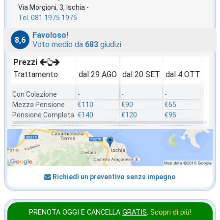
Via Morgioni, 3, Ischia -
Tel. 081.1975.1975
Favoloso!
8,6
Voto medio da
683
giudizi
Prezzi
Trattamento
dal 29 AGO
dal 20 SET
dal 4 OTT
Con Colazione
-
-
-
Mezza Pensione
€110
€90
€65
Pensione Completa
€140
€120
€95
Richiedi un preventivo senza impegno
PRENOTA OGGI E CANCELLA
GRATIS
.
Scopri di più!