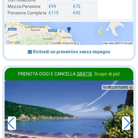
Mezza Pensione
€99
€75
Pensione Completa
€119
€95
Richiedi un preventivo senza impegno
PRENOTA OGGI E CANCELLA
GRATIS
.
Scopri di più!
settembre
in offerta da
40
€
,57
a notte