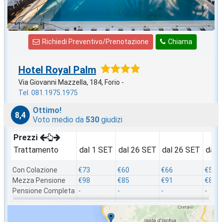
Richiedi Preventivo/Prenotazione
Chiama
Hotel Royal Palm
Via Giovanni Mazzella, 184, Forio -
Tel. 081.1975.1975
Ottimo!
8,4
Voto medio da
530
giudizi
Prezzi
Trattamento
dal 1 SET
dal 26 SET
dal 26 SET
dal 
Con Colazione
€73
€60
€66
€55
Mezza Pensione
€98
€85
€91
€80
Pensione Completa
-
-
-
-