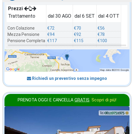
Prezzi
Trattamento
dal 30 AGO
dal 6 SET
dal 4 OTT
Con Colazione
€72
€70
€56
Mezza Pensione
€94
€92
€78
Pensione Completa
€117
€115
€100
Richiedi un preventivo senza impegno
PRENOTA OGGI E CANCELLA
GRATIS
.
Scopri di più!
settembre
in offerta da