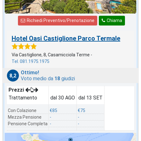
Richiedi Preventivo/Prenotazione
Chiama
Hotel Oasi Castiglione Parco Termale
Via Castiglione, 8, Casamicciola Terme -
Tel. 081.1975.1975
Ottimo!
8,2
Voto medio da
18
giudizi
Prezzi
Trattamento
dal 30 AGO
dal 13 SET
Con Colazione
€85
€75
Mezza Pensione
-
-
Pensione Completa
-
-