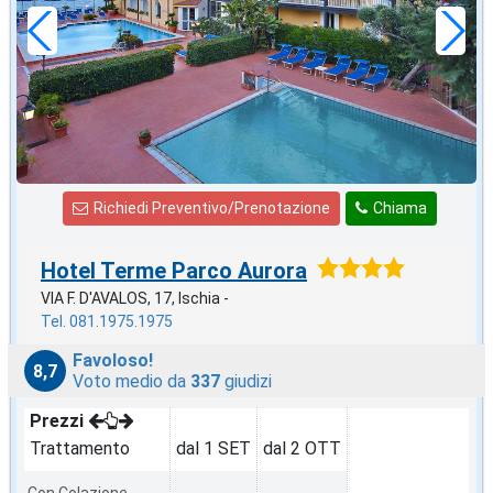
a notte
Richiedi Preventivo/Prenotazione
Chiama
Hotel Terme Parco Aurora
VIA F. D'AVALOS, 17, Ischia -
Tel. 081.1975.1975
Favoloso!
8,7
Voto medio da
337
giudizi
Prezzi
Trattamento
dal 1 SET
dal 2 OTT
Con Colazione
-
-