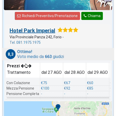
Richiedi Preventivo/Prenotazione
Chiama
Hotel Park Imperial
Via Provinciale Panza 242, Forio -
Tel. 081.1975.1975
Ottimo!
8,3
Voto medio da
663
giudizi
Prezzi
Trattamento
dal 27 AGO
dal 28 AGO
dal 29 AGO
da
Con Colazione
€75
€67
€60
€7
Mezza Pensione
€100
€92
€85
€9
Pensione Completa
-
-
-
-