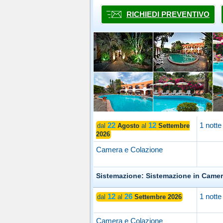
RICHIEDI PREVENTIVO
22
12
1 notte
dal
Agosto
al
Settembre
2026
Camera e Colazione
Sistemazione: Sistemazione in Came
12
26
1 notte
dal
al
Settembre 2026
Camera e Colazione