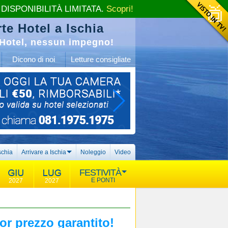
 DISPONIBILITÀ LIMITATA.
Scopri!
te Hotel a Ischia
Hotel, nessun impegno!
Dicono di noi
Letture consigliate
schia
Arrivare a Ischia
Noleggio
Video
FESTIVITÀ
E PONTI
2027
2027
or prezzo garantito!