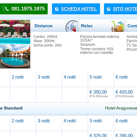
081.1975.1975
SCHEDA HOTEL
SITO HOT
Distanze
Relax
Com
Centro: 200mt
Piscina termale esterna
Animal
32/34c°
Mare: 300mt
Parch
Solarium
Ischia porto: 2km
TV Sa
Terme convenz. ASL
Piccol
esterne con navetta
2 notti
3 notti
4 notti
5 notti
6 notti
€ 350,00
€ 420,00
€70,00/notte
€70,00/notte
ra Standard
Hotel Aragonese
2 notti
3 notti
4 notti
5 notti
6 notti
Caricamento in corso...
€ 325,00
€ 390,00