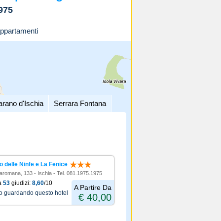
975
ppartamenti
arano d'Ischia
Serrara Fontana
o delle Ninfe e La Fenice
aromana, 133 - Ischia - Tel. 081.1975.1975
a
53
giudizi:
8,60
/10
A Partire Da
no guardando questo hotel
€ 40,00