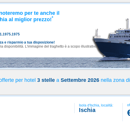
noteremo per te anche il
*
hia al miglior prezzo!
81.1975.1975
nza e risparmio a tua disposizione!
 disponibilità. L'immagine del traghetto è a scopo illustrativo.
fferte per hotel
3 stelle
a
Settembre 2026
nella zona di
of
Isola d'Ischia, località:
Ischia