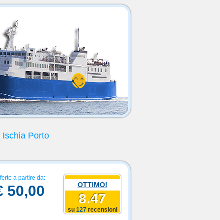
 Ischia Porto
ferte a partire da:
OTTIMO!
€ 50,00
8.47
su
127
recensioni