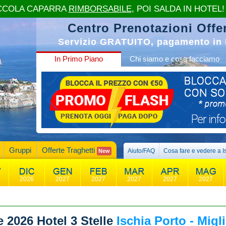
CCOLA CAPARRA
RIMBORSABILE
, POI SALDA IN HOTEL!
Centro Prenotazioni Offer
Servizio GRATUITO, pagamento in 
In Primo Piano
Chi siamo e cosa facciamo
Gruppi
Offerte Traghetti
Aiuto/FAQ
Cosa fare e vedere a I
New
2026
2027
2027
2027
2027
2027
e 2026
Hotel 3 Stelle
Ischia Porto - Migli