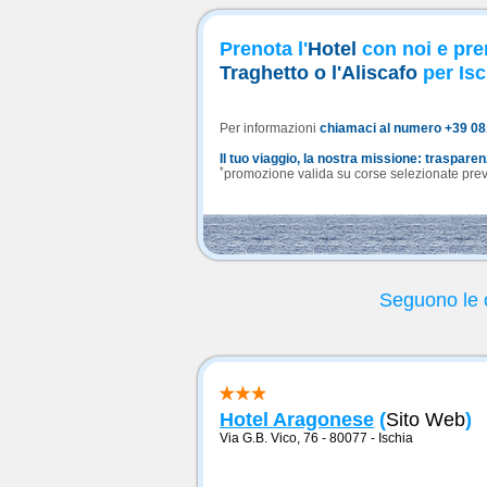
Prenota l'
Hotel
con noi e pre
Traghetto o l'Aliscafo
per Isc
Per informazioni
chiamaci al numero +39 0
Il tuo viaggio, la nostra missione: traspare
*
promozione valida su corse selezionate previa
Seguono le o
Hotel Aragonese
(
Sito Web
)
Via G.B. Vico, 76 - 80077
-
Ischia