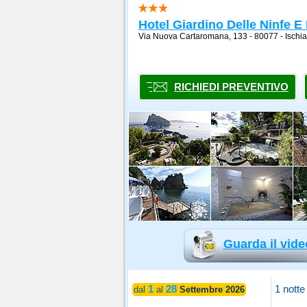
Hotel Giardino Delle Ninfe E
Via Nuova Cartaromana, 133 - 80077
-
Ischia
RICHIEDI PREVENTIVO
Guarda il vide
1
28
1 notte
dal
al
Settembre 2026