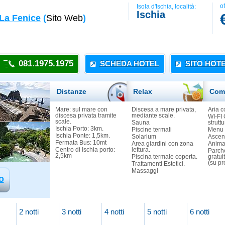
of
Isola d'Ischia, località:
Ischia
 La Fenice
(
Sito Web
)
081.1975.1975
SCHEDA HOTEL
SITO HOT
Distanze
Relax
Com
Mare: sul mare con
Discesa a mare privata,
Aria c
discesa privata tramite
mediante scale.
WI-FI G
scale.
Sauna
struttu
Ischia Porto: 3km.
Piscine termali
Menu 
Ischia Ponte: 1,5km.
Solarium
Ascen
Fermata Bus: 10mt
Area giardini con zona
Anima
Centro di Ischia porto:
lettura.
Parch
2,5km
Piscina termale coperta.
gratui
(su pr
Trattamenti Estetici.
Massaggi
o
2 notti
3 notti
4 notti
5 notti
6 notti