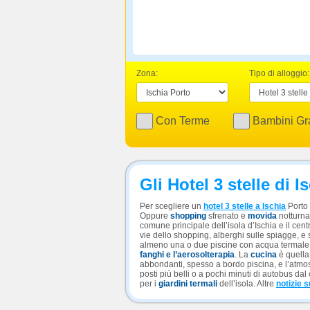
Zona:
Tipo di alloggio:
Con Terme
Bambini Gra
Gli Hotel 3 stelle di I
Per scegliere un
hotel 3 stelle a Ischia
Porto 
Oppure
shopping
sfrenato e
movida
notturna
comune principale dell’isola d’Ischia e il cent
vie dello shopping, alberghi sulle spiagge, e s
almeno una o due piscine con acqua termale e
fanghi e l’aerosolterapia
. La
cucina
è quella
abbondanti, spesso a bordo piscina, e l’atmosfe
posti più belli o a pochi minuti di autobus dal 
per i
giardini termali
dell’isola. Altre
notizie s