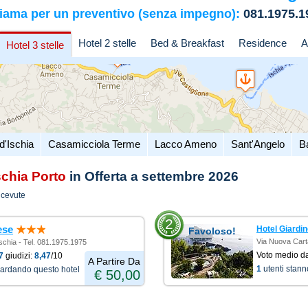
iama per un preventivo (senza impegno):
081.1975.1
Hotel 2 stelle
Bed & Breakfast
Residence
A
Hotel 3 stelle
d'Ischia
Casamicciola Terme
Lacco Ameno
Sant'Angelo
B
schia Porto
in Offerta a settembre 2026
icevute
2
ese
Hotel Giardin
Favoloso!
Via Nuova Cart
Ischia - Tel. 081.1975.1975
Voto medio d
7
giudizi:
8,47
/10
A Partire Da
1
utenti stan
uardando questo hotel
€ 50,00