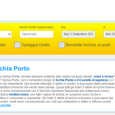
Nome Hotel (opzionale):
Da:
A:
tis
Spiaggia Gratis
Bevande incluse ai pasti
schia Porto
o Ischia Ponte, dovete pensare soltanto alla vostra vacanza ideale:
relax e terme
?
? Ischia Porto, con il romantico borgo di
Ischia Ponte e il Castello Aragonese
, è il
ro più importante. Qui trovate alberghi 3 stelle in centro, a due passi dalle principali
trutture immerse nel verde della pineta. Quasi tutti gli hotel 3 stelle di Ischia hanno
 sono convenzionati con il Servizio Sanitario Nazionale per trattamenti come i
 tipica
mediterranea
, con tutti i sapori di Ischia; le colazioni sono ricche e
ra è conviviale e rilassante. Gli hotel 3 stelle di Ischia si trovano a due passi dai
centro: molti sono convenzionati con i lidi per ombrelloni e lettini e offrono sconti
u Ischia