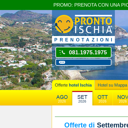
PROMO: PRENOTA CON UNA PI
PRENOTAZIONI
081.1975.1975
Offerte
hotel Ischia
Hotel su Mappa
2026
2026
2026
2026
Offerte di
Settembr