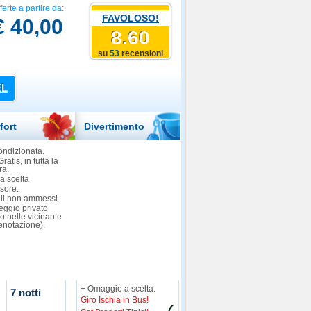
ferte a partire da:
FAVOLOSO!
€ 40,00
8.60
su
53
recensioni
EL
fort
Divertimento
ondizionata.
ratis, in tutta la
ra.
a scelta
sore.
li non ammessi.
eggio privato
to nelle vicinante
enotazione).
+ Omaggio a scelta:
7 notti
Giro Ischia in Bus!