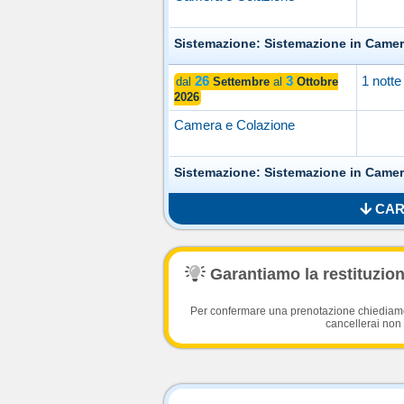
Sistemazione: Sistemazione in Came
26
3
1 notte
dal
Settembre
al
Ottobre
2026
Camera e Colazione
Sistemazione: Sistemazione in Came
CAR
Garantiamo la restituzione
Per confermare una prenotazione chiediamo l
cancellerai non 