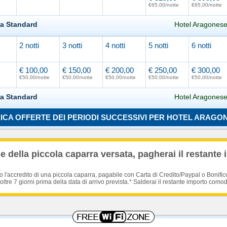
€65,00/notte
€65,00/notte
ra Standard
Hotel Aragonese
2 notti
3 notti
4 notti
5 notti
6 notti
Caricamento in corso...
€ 100,00
€ 150,00
€ 200,00
€ 250,00
€ 300,00
€50,00/notte
€50,00/notte
€50,00/notte
€50,00/notte
€50,00/notte
ra Standard
Hotel Aragonese
ICA OFFERTE DEI PERIODI SUCCESSIVI PER HOTEL ARAGO
Caricamento in corso...
 della piccola caparra versata, pagherai il restante 
'accredito di una piccola caparra, pagabile con Carta di Credito/Paypal o Bonific
oltre 7 giorni prima della data di arrivo prevista.* Salderai il restante importo como