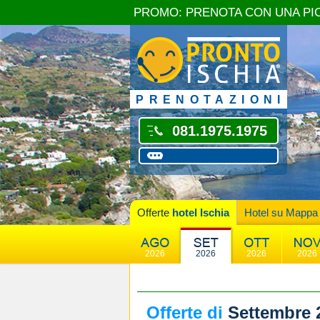
PROMO: PRENOTA CON UNA PI
PRENOTAZIONI
081.1975.1975
Offerte
hotel Ischia
Hotel su Mappa
2026
2026
2026
2026
Offerte di
Settembre 