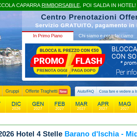
CCOLA CAPARRA
RIMBORSABILE
, POI SALDA IN HOTEL!
Centro Prenotazioni Offer
Servizio GRATUITO, pagamento in 
In Primo Piano
Chi siamo e cosa facciamo
Gruppi
Offerte Traghetti
Aiuto/FAQ
Cosa fare e vedere a I
New
2026
2027
2027
2027
2027
2027
2026
Hotel 4 Stelle
Barano d'Ischia - Mig