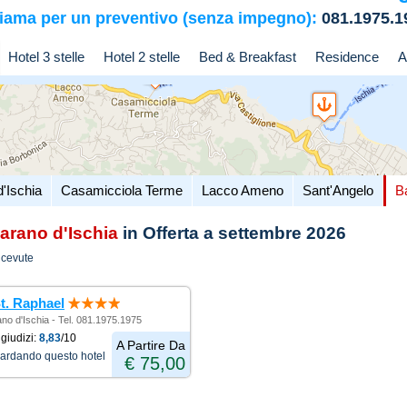
iama per un preventivo (senza impegno):
081.1975.1
Hotel 3 stelle
Hotel 2 stelle
Bed & Breakfast
Residence
A
d'Ischia
Casamicciola Terme
Lacco Ameno
Sant'Angelo
B
arano d'Ischia
in Offerta a settembre 2026
icevute
t. Raphael
ano d'Ischia - Tel. 081.1975.1975
giudizi:
8,83
/10
A Partire Da
uardando questo hotel
€ 75,00