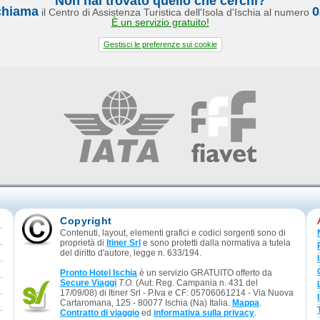
Non hai trovato quello che cerchi?
chiama
0
il Centro di Assistenza Turistica dell'Isola d'Ischia al numero
È un servizio gratuito!
Gestisci le preferenze sui cookie
Copyright
Contenuti, layout, elementi grafici e codici sorgenti sono di
proprietà di
Itiner Srl
e sono protetti dalla normativa a tutela
del diritto d'autore, legge n. 633/194.
Pronto Hotel Ischia
è un servizio GRATUITO offerto da
Secure Viaggi
T.O.
(Aut. Reg. Campania n. 431 del
17/09/08) di Itiner Srl - P.Iva e CF: 05706061214 - Via Nuova
Cartaromana, 125 - 80077 Ischia (Na) Italia.
Mappa
.
Contratto di viaggio
ed
informativa sulla privacy
.