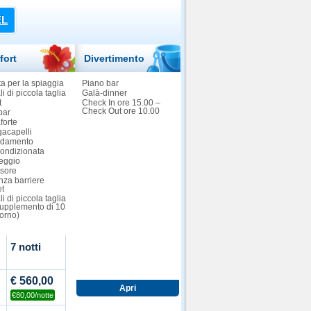
EL
fort
Divertimento
a per la spiaggia
Piano bar
i di piccola taglia
Galà-dinner
t
Check In ore 15.00 –
Check Out ore 10.00
bar
forte
gacapelli
ldamento
Condizionata
eggio
sore
nza barriere
et
i di piccola taglia
supplemento di 10
iorno)
7 notti
+ Spiaggia Gratis
€ 560,00
€80,00/notte