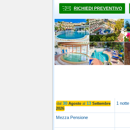
RICHIEDI PREVENTIVO
30
13
1 notte
dal
Agosto
al
Settembre
2026
Mezza Pensione