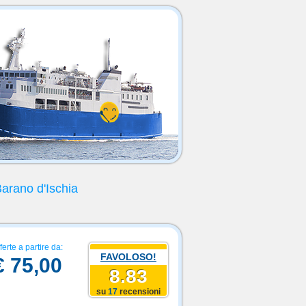
Barano d'Ischia
ferte a partire da:
FAVOLOSO!
€ 75,00
8.83
su
17
recensioni