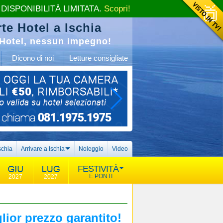
 DISPONIBILITÀ LIMITATA.
Scopri!
te Hotel a Ischia
Hotel, nessun impegno!
Dicono di noi
Letture consigliate
schia
Arrivare a Ischia
Noleggio
Video
FESTIVITÀ
E PONTI
2027
2027
lior prezzo garantito!