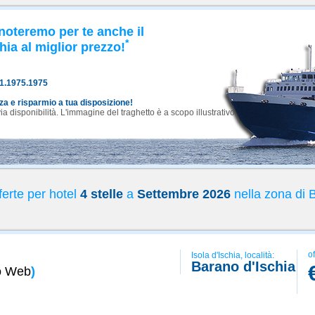
noteremo per te anche il
*
hia al miglior prezzo!
81.1975.1975
nza e risparmio a tua disposizione!
 disponibilità. L'immagine del traghetto è a scopo illustrativo.
erte per hotel
4 stelle
a
Settembre 2026
nella zona di 
of
Isola d'Ischia, località:
Barano d'Ischia
o Web
)