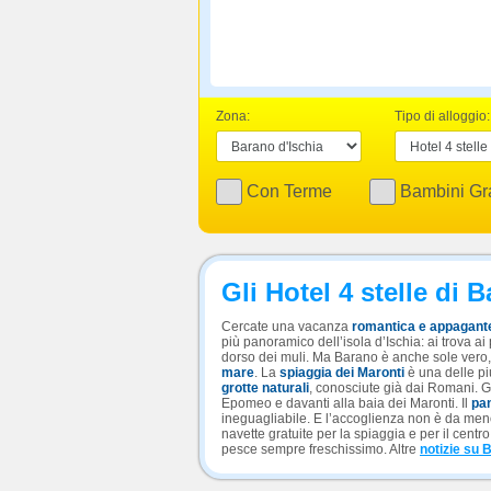
Zona:
Tipo di alloggio:
Con Terme
Bambini Gra
Gli Hotel 4 stelle di 
Cercate una vacanza
romantica e appagant
più panoramico dell’isola d’Ischia: ai trova a
dorso dei muli. Ma Barano è anche sole vero,
mare
. La
spiaggia dei Maronti
è una delle pi
grotte naturali
, conosciute già dai Romani. G
Epomeo e davanti alla baia dei Maronti. Il
pa
ineguagliabile. E l’accoglienza non è da men
navette gratuite per la spiaggia e per il centr
pesce sempre freschissimo. Altre
notizie su 