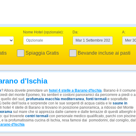
Nome Hotel (opzionale):
Da:
A:
tis
Spiaggia Gratis
Bevande incluse ai pasti
Barano d'Ischia
e
? Allora dovete prenotare un
hotel 4 stelle a Barano d’Ischia
. Barano è il comune
i piedi del monte Epomeo, tra sentieri e costoni panoramici da percorrere a piedi o a
 quello del sud,
profumata macchia mediterranea
,
fonti termali
e soprattutto
ù belle dell’isola e sorprende con le sue sorgenti di acqua calda e le
saune in
li hotel 4 stelle di Barano si trovano in posizione panoramica, a ridosso del Monte
norama
sul mare che si apprezza dalle camere e dalle terrazze di questi alberghi è
o: qui troverete
centri termali
con personale medico qualificato, parchi con piscine
o, e la profumatissima cucina di Ischia, resa famosi dai pomodorini, dal coniglio, dal
Barano d'Ischia