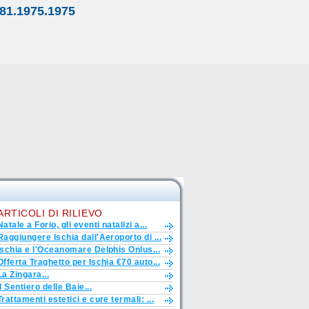
81.1975.1975
ARTICOLI DI RILIEVO
Natale a Forio, gli eventi natalizi a...
Raggiungere Ischia dall'Aeroporto di ...
Ischia e l'Oceanomare Delphis Onlus...
Offerta Traghetto per Ischia €70 auto...
La Zingara...
Il Sentiero delle Baie...
Trattamenti estetici e cure termali: ...