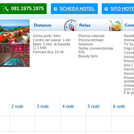
081.1975.1975
SCHEDA HOTEL
SITO HOT
Distanze
Relax
Com
Ischia porto: 6km
Piscina naturale
Navett
Centro del paese: 1 km
Piscina termale
Animal
Mare: 5 min. di Navetta
Solarium
TV Sa
(2,1 KM)
Terme convenzionate
Frigo 
Fermata Bus 10 mt
ASL
Cassa
Beauty farm
Asciu
Risca
Aria 
Parch
Ascen
Prese
archit
Animal
(con 
€ al g
2 notti
3 notti
4 notti
5 notti
6 notti