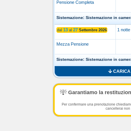
Pensione Completa
Sistemazione: Sistemazione in camer
13
27
1 notte
dal
al
Settembre 2026
Mezza Pensione
Sistemazione: Sistemazione in camer
CARICA 
Garantiamo la restituzione
Per confermare una prenotazione chiediamo l
cancellerai non 