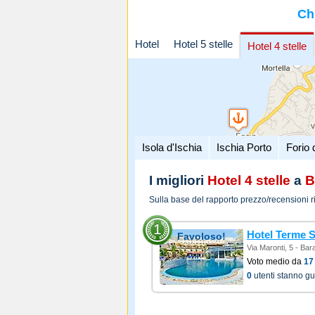
Ch
Hotel
Hotel 5 stelle
Hotel 4 stelle
Isola d'Ischia
Ischia Porto
Forio 
I migliori
Hotel 4 stelle
a
B
Sulla base del rapporto prezzo/recensioni r
1
Hotel Terme S
Favoloso!
Via Maronti, 5 - Bar
Voto medio da
17
0
utenti stanno g