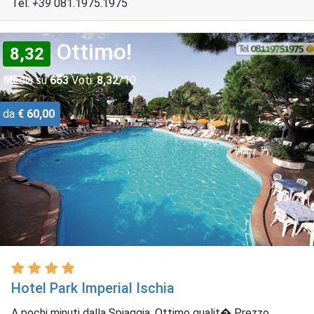
Tel.
+39
081.1975.1975
Ottimo!
8,32
Media su
663
Voti:
8,32
/10
da
€ 60,00
Hotel Park Imperial Ischia
A pochi minuti dalla Spiaggia, Ottimo qualit� Prezzo