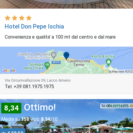
Hotel Don Pepe Ischia
Convenienza e qualita' a 100 mt dal centro e dal mare
Via Circumvallazione 39, Lacco Ameno
Tel.
+39
081.1975.1975
Ottimo!
8,34
Media su
158
Voti:
8,34
/10