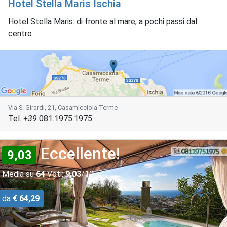
Hotel Stella Maris Ischia
Hotel Stella Maris: di fronte al mare, a pochi passi dal
centro
Via S. Girardi, 21, Casamicciola Terme
Tel.
+39
081.1975.1975
Eccellente!
9,03
Media su
64
Voti:
9,03
/10
da
€ 64,29