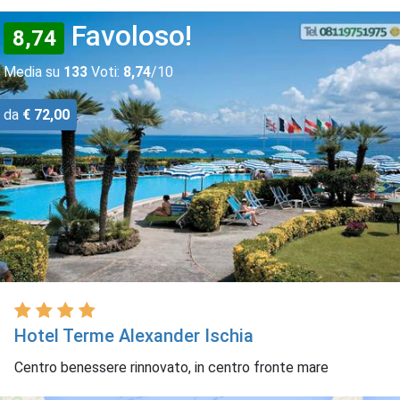
Favoloso!
8,74
Media su
133
Voti:
8,74
/10
da
€ 72,00
Hotel Terme Alexander Ischia
Centro benessere rinnovato, in centro fronte mare