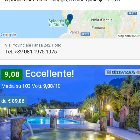
Via Provinciale Panza 242, Forio
Tel.
+39
081.1975.1975
Eccellente!
9,08
Media su
103
Voti:
9,08
/10
da
€ 89,86