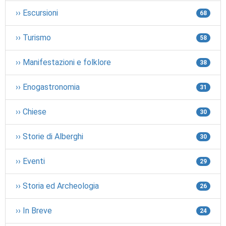
›› Escursioni
68
›› Turismo
58
›› Manifestazioni e folklore
38
›› Enogastronomia
31
›› Chiese
30
›› Storie di Alberghi
30
›› Eventi
29
›› Storia ed Archeologia
26
›› In Breve
24