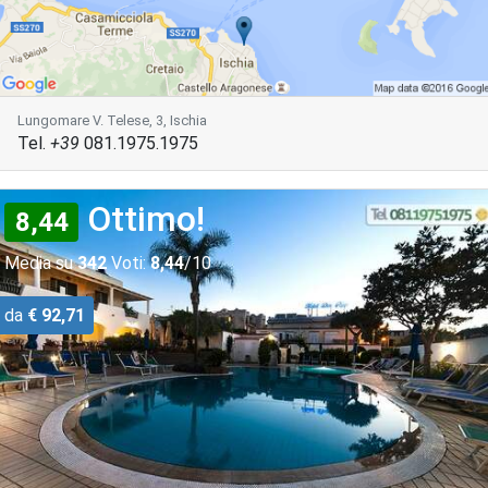
Lungomare V. Telese, 3, Ischia
Tel.
+39
081.1975.1975
Ottimo!
8,44
Media su
342
Voti:
8,44
/10
da
€ 92,71