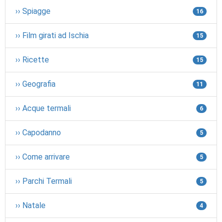
›› Spiagge
16
›› Film girati ad Ischia
15
›› Ricette
15
›› Geografia
11
›› Acque termali
6
›› Capodanno
5
›› Come arrivare
5
›› Parchi Termali
5
›› Natale
4