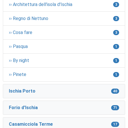
›› Architettura dell'isola d'Ischia
3
›› Regno di Nettuno
3
›› Cosa fare
3
›› Pasqua
1
›› By night
1
›› Pinete
1
Ischia Porto
40
Forio d'Ischia
71
Casamicciola Terme
17