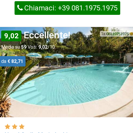
Chiamaci: +39 081.1975.1975
Eccellente!
9,02
Media su
59
Voti:
9,02
/10
da
€ 82,71