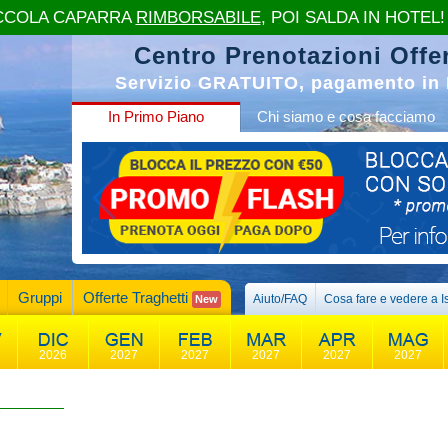
CCOLA CAPARRA
RIMBORSABILE
, POI SALDA IN HOTEL!
Centro Prenotazioni Offer
Servizio GRATUITO, pagamento in 
In Primo Piano
Chi siamo e cosa facciamo
Gruppi
Offerte Traghetti
Aiuto/FAQ
Cosa fare e vedere a I
New
2026
2027
2027
2027
2027
2027
7