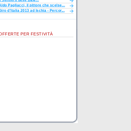
Il Sentiero delle Baie...
Aldo Pagliacci, il pittore che scelse...
Giro d'Italia 2013 ad Ischia - Percor...
OFFERTE PER FESTIVITÀ