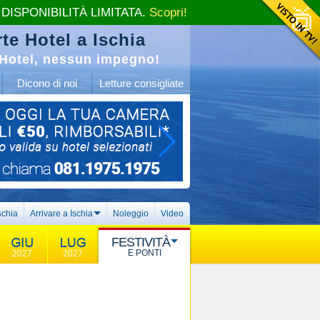
 DISPONIBILITÀ LIMITATA.
Scopri!
te Hotel a Ischia
Hotel, nessun impegno!
Dicono di noi
Letture consigliate
schia
Arrivare a Ischia
Noleggio
Video
FESTIVITÀ
E PONTI
2027
2027