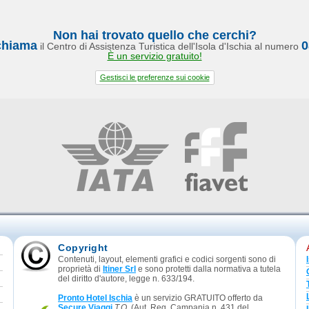
Non hai trovato quello che cerchi?
chiama
0
il Centro di Assistenza Turistica dell'Isola d'Ischia al numero
È un servizio gratuito!
Gestisci le preferenze sui cookie
Copyright
Contenuti, layout, elementi grafici e codici sorgenti sono di
proprietà di
Itiner Srl
e sono protetti dalla normativa a tutela
del diritto d'autore, legge n. 633/194.
Pronto Hotel Ischia
è un servizio GRATUITO offerto da
Secure Viaggi
T.O.
(Aut. Reg. Campania n. 431 del