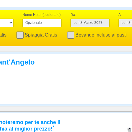
Nome Hotel (opzionale):
Da:
A:
tis
Spiaggia Gratis
Bevande incluse ai pasti
Sant'Angelo
noteremo per te anche il
*
hia al miglior prezzo!