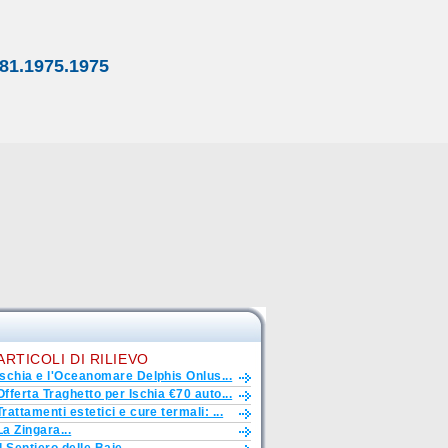
81.1975.1975
ARTICOLI DI RILIEVO
Ischia e l'Oceanomare Delphis Onlus...
Offerta Traghetto per Ischia €70 auto...
Trattamenti estetici e cure termali: ...
La Zingara...