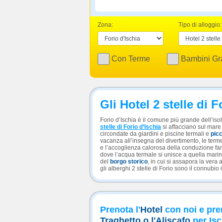
Zona:
Tipo di alloggio:
Con Terme
Bambini Gra
Gli Hotel 2 stelle di F
Forio d’Ischia è il comune più grande dell’iso
stelle di Forio d’Ischia
si affacciano sul mare 
circondate da giardini e piscine termali e
picc
vacanza all’insegna del divertimento, le term
e l’accoglienza calorosa della conduzione fami
dove l’acqua termale si unisce a quella marina
del
borgo storico
, in cui si assapora la vera 
gli alberghi 2 stelle di Forio sono il connubio i
Prenota l'
Hotel
con noi e pre
Traghetto o l'Aliscafo
per Isc