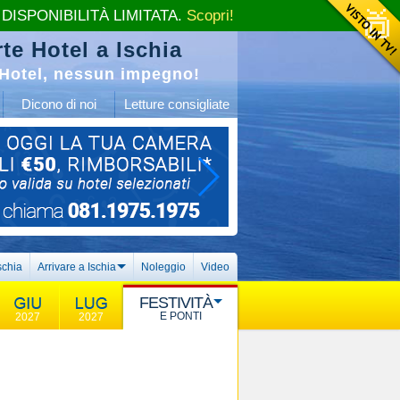
 DISPONIBILITÀ LIMITATA.
Scopri!
te Hotel a Ischia
Hotel, nessun impegno!
Dicono di noi
Letture consigliate
schia
Arrivare a Ischia
Noleggio
Video
FESTIVITÀ
E PONTI
2027
2027