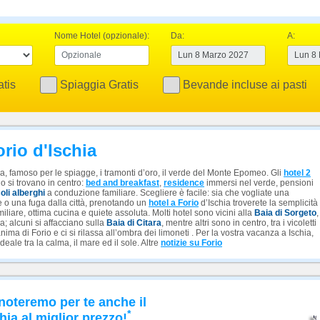
Nome Hotel (opzionale):
Da:
A:
tis
Spiaggia Gratis
Bevande incluse ai pasti
orio d'Ischia
la, famoso per le spiagge, i tramonti d’oro, il verde del Monte Epomeo. Gli
hotel 2
o si trovano in centro:
bed and breakfast
,
residence
immersi nel verde, pensioni
oli alberghi
a conduzione familiare. Scegliere è facile: sia che vogliate una
e o una fuga dalla città, prenotando un
hotel a Forio
d’Ischia troverete la semplicità
liare, ottima cucina e quiete assoluta. Molti hotel sono vicini alla
Baia di Sorgeto
,
; alcuni si affacciano sulla
Baia di Citara
, mentre altri sono in centro, tra i vicoletti
anima di Forio e ci si rilassa all’ombra dei limoneti . Per la vostra vacanza a Ischia,
deale tra la calma, il mare ed il sole. Altre
notizie su Forio
noteremo per te anche il
*
hia al miglior prezzo!