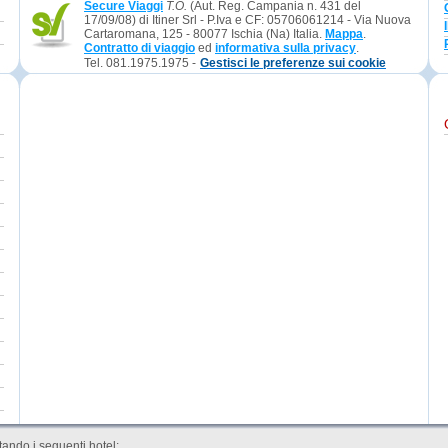
Secure Viaggi
T.O.
(Aut. Reg. Campania n. 431 del
17/09/08) di Itiner Srl - P.Iva e CF: 05706061214 - Via Nuova
Cartaromana, 125 - 80077 Ischia (Na) Italia.
Mappa
.
Contratto di viaggio
ed
informativa sulla privacy
.
Tel. 081.1975.1975 -
Gestisci le preferenze sui cookie
ando i seguenti hotel: