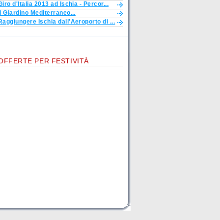
Giro d'Italia 2013 ad Ischia - Percor...
Il Giardino Mediterraneo...
Raggiungere Ischia dall'Aeroporto di ...
OFFERTE PER FESTIVITÀ