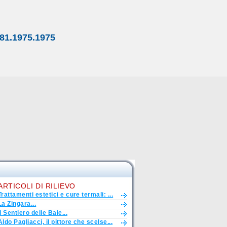
81.1975.1975
ARTICOLI DI RILIEVO
Trattamenti estetici e cure termali: ...
La Zingara...
Il Sentiero delle Baie...
Aldo Pagliacci, il pittore che scelse...