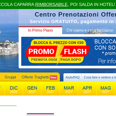
CCOLA CAPARRA
RIMBORSABILE
, POI SALDA IN HOTEL!
Centro Prenotazioni Offer
Servizio GRATUITO, pagamento in 
In Primo Piano
Chi siamo e cosa facciamo
Gruppi
Offerte Traghetti
Aiuto/FAQ
Cosa fare e vedere a I
New
2026
2027
2027
2027
2027
2027
7