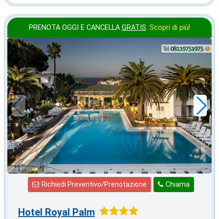
PRENOTA OGGI E CANCELLA
GRATIS
.
Scopri di più!
2026 FERRAGOSTO
in offerta da
100
€
,00
a notte
Richiedi Preventivo/Prenotazione
Chiama
Hotel Royal Palm