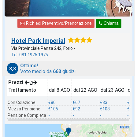
Richiedi Preventivo/Prenotazione
Chiama
Hotel Park Imperial
Via Provinciale Panza 242, Forio -
Tel. 081.1975.1975
Ottimo!
8,3
Voto medio da
663
giudizi
Prezzi
Trattamento
dal 8 AGO
dal 22 AGO
dal 23 AGO
dal
Con Colazione
€80
€67
€83
€75
Mezza Pensione
€105
€92
€108
€100
Pensione Completa
-
-
-
-