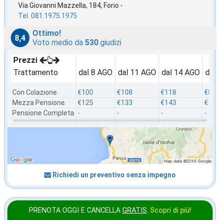
Via Giovanni Mazzella, 184, Forio -
Tel. 081.1975.1975
Ottimo!
8,4
Voto medio da
530
giudizi
Prezzi
Trattamento
dal 8 AGO
dal 11 AGO
dal 14 AGO
dal
Con Colazione
€100
€108
€118
€80
Mezza Pensione
€125
€133
€143
€105
Pensione Completa
-
-
-
-
Richiedi un preventivo senza impegno
PRENOTA OGGI E CANCELLA
GRATIS
.
Scopri di più!