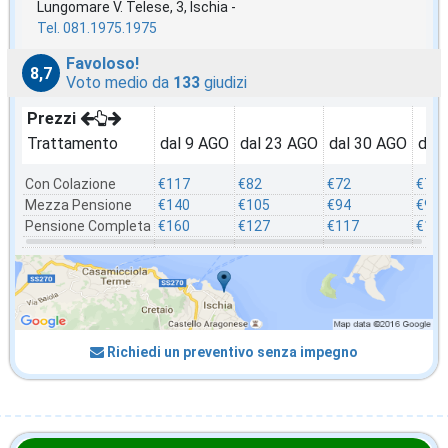
Lungomare V. Telese, 3, Ischia -
Tel. 081.1975.1975
Favoloso!
8,7
Voto medio da
133
giudizi
Prezzi
Trattamento
dal 9 AGO
dal 23 AGO
dal 30 AGO
dal
Con Colazione
€117
€82
€72
€70
Mezza Pensione
€140
€105
€94
€92
Pensione Completa
€160
€127
€117
€115
Richiedi un preventivo senza impegno