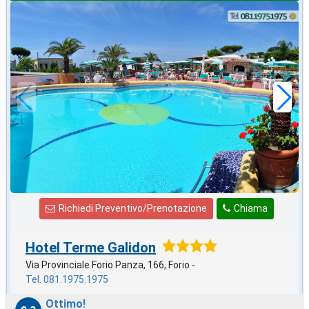
2026 FERRAGOSTO
in offerta da
90
€
,00
a notte
Richiedi Preventivo/Prenotazione
Chiama
Hotel Terme Galidon
Via Provinciale Forio Panza, 166, Forio -
Tel. 081.1975.1975
Ottimo!