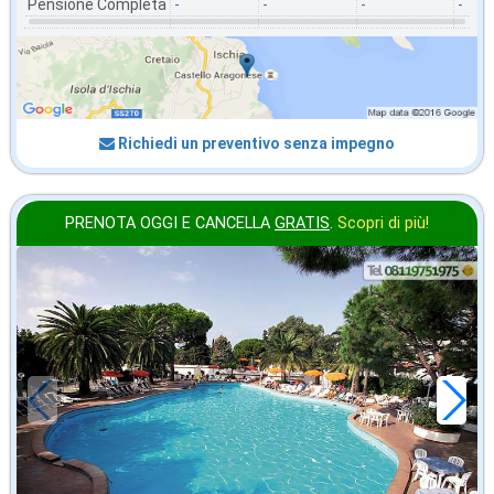
Pensione Completa
-
-
-
-
Richiedi un preventivo senza impegno
PRENOTA OGGI E CANCELLA
GRATIS
.
Scopri di più!
2026 FERRAGOSTO
in offerta da
80
€
,00
a notte