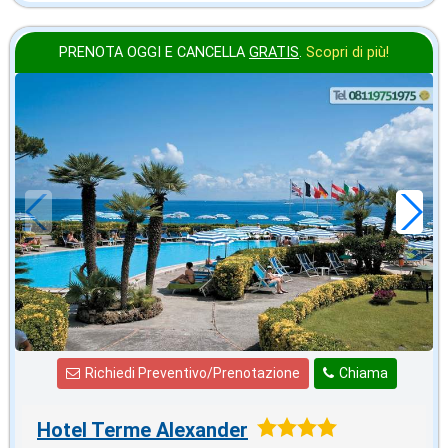
PRENOTA OGGI E CANCELLA
GRATIS
.
Scopri di più!
2026 FERRAGOSTO
in offerta da
117
€
,00
a notte
Richiedi Preventivo/Prenotazione
Chiama
Hotel Terme Alexander