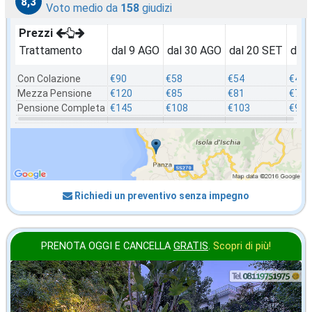
8,3
Voto medio da
158
giudizi
Prezzi
Trattamento
dal 9 AGO
dal 30 AGO
dal 20 SET
dal
Con Colazione
€90
€58
€54
€49
Mezza Pensione
€120
€85
€81
€76
Pensione Completa
€145
€108
€103
€92
Richiedi un preventivo senza impegno
PRENOTA OGGI E CANCELLA
GRATIS
.
Scopri di più!
2026 FERRAGOSTO