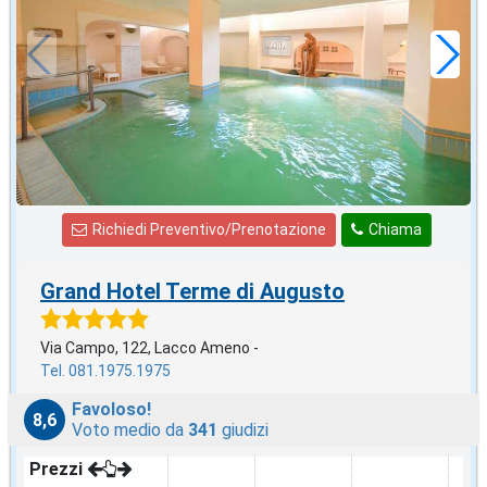
120
€
,00
a notte
Richiedi Preventivo/Prenotazione
Chiama
Grand Hotel Terme di Augusto
Via Campo, 122, Lacco Ameno -
Tel. 081.1975.1975
Favoloso!
8,6
Voto medio da
341
giudizi
Prezzi