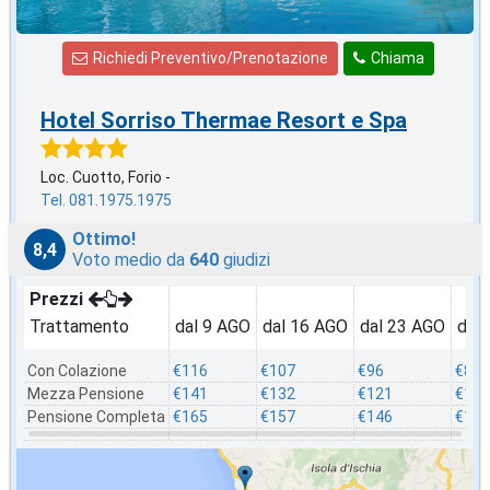
Richiedi Preventivo/Prenotazione
Chiama
Hotel Sorriso Thermae Resort e Spa
Loc. Cuotto, Forio -
Tel. 081.1975.1975
Ottimo!
8,4
Voto medio da
640
giudizi
Prezzi
Trattamento
dal 9 AGO
dal 16 AGO
dal 23 AGO
dal
Con Colazione
€116
€107
€96
€87
Mezza Pensione
€141
€132
€121
€112
Pensione Completa
€165
€157
€146
€137