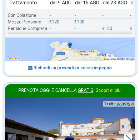
Trattamento
dal 9 AGO
dal 16 AGO
dal 23 AGO
dal
Con Colazione
-
-
-
-
Mezza Pensione
€120
€130
-
-
Pensione Completa
-
-
€130
€107
Richiedi un preventivo senza impegno
PRENOTA OGGI E CANCELLA
GRATIS
.
Scopri di più!
2026 FERRAGOSTO
in offerta da
104
€
,14