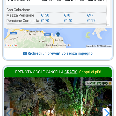
Con Colazione
-
-
-
Mezza Pensione
€150
€70
€97
Pensione Completa
€170
€140
€117
Richiedi un preventivo senza impegno
PRENOTA OGGI E CANCELLA
GRATIS
.
Scopri di più!
2026 FERRAGOSTO
in offerta da
80
€
,00
a notte