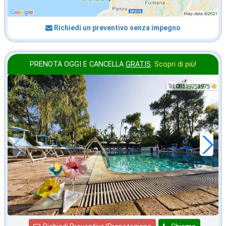
Richiedi un preventivo senza impegno
PRENOTA OGGI E CANCELLA
GRATIS
.
Scopri di più!
2026 FERRAGOSTO
in offerta da
142
€
,86
a notte