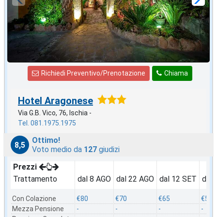
Richiedi Preventivo/Prenotazione
Chiama
Hotel Aragonese
Via G.B. Vico, 76, Ischia -
Tel. 081.1975.1975
Ottimo!
8,5
Voto medio da
127
giudizi
Prezzi
Trattamento
dal 8 AGO
dal 22 AGO
dal 12 SET
dal 
Con Colazione
€80
€70
€65
€50
Mezza Pensione
-
-
-
-