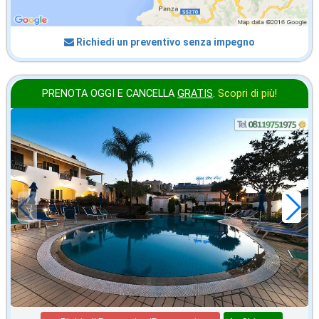
Richiedi un preventivo senza impegno
PRENOTA OGGI E CANCELLA
GRATIS
.
Scopri di più!
2026 FERRAGOSTO
in offerta da
109
€
,86
a notte