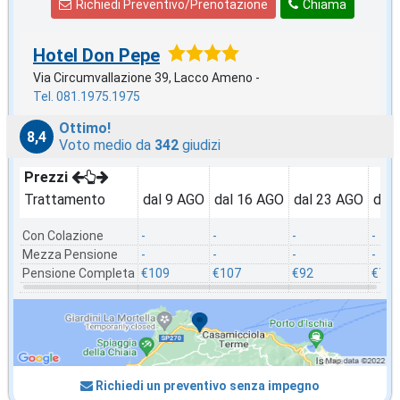
Richiedi Preventivo/Prenotazione
Chiama
Hotel Don Pepe
Via Circumvallazione 39, Lacco Ameno -
Tel. 081.1975.1975
Ottimo!
8,4
Voto medio da
342
giudizi
Prezzi
Trattamento
dal 9 AGO
dal 16 AGO
dal 23 AGO
dal
Con Colazione
-
-
-
-
Mezza Pensione
-
-
-
-
Pensione Completa
€109
€107
€92
€78
Richiedi un preventivo senza impegno