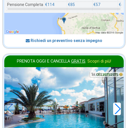
Pensione Completa
€114
€85
€57
€49
Richiedi un preventivo senza impegno
PRENOTA OGGI E CANCELLA
GRATIS
.
Scopri di più!
2026 FERRAGOSTO
in offerta da
69
€
,86
a notte