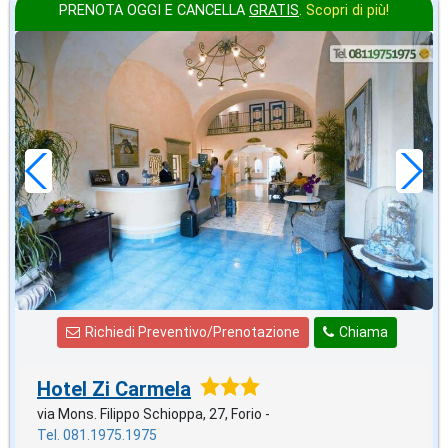
PRENOTA OGGI E CANCELLA
GRATIS
.
Scopri di più!
2026 FERRAGOSTO
in offerta da
86
€
,71
a notte
Richiedi Preventivo/Prenotazione
Chiama
Hotel Zi Carmela
via Mons. Filippo Schioppa, 27, Forio -
Tel. 081.1975.1975