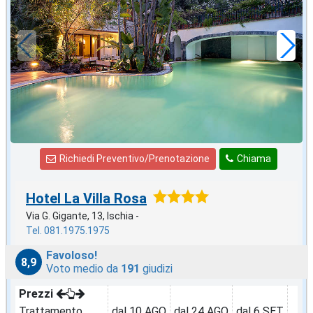
in offerta da
150
€
,00
a notte
Richiedi Preventivo/Prenotazione
Chiama
Hotel La Villa Rosa
Via G. Gigante, 13, Ischia -
Tel. 081.1975.1975
Favoloso!
8,9
Voto medio da
191
giudizi
Prezzi
Trattamento
dal 10 AGO
dal 24 AGO
dal 6 SET