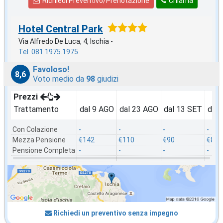
Richiedi Preventivo/Prenotazione
Chiama
Hotel Central Park
Via Alfredo De Luca, 4, Ischia -
Tel. 081.1975.1975
Favoloso!
8,6
Voto medio da
98
giudizi
Prezzi
Trattamento
dal 9 AGO
dal 23 AGO
dal 13 SET
dal 
Con Colazione
-
-
-
-
Mezza Pensione
€142
€110
€90
€85
Pensione Completa
-
-
-
-
Richiedi un preventivo senza impegno