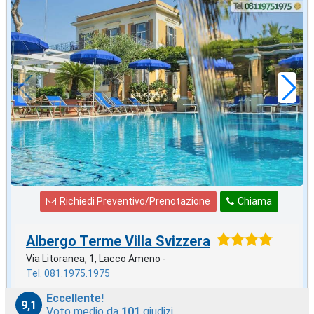
2026 FERRAGOSTO
in offerta da
142
€
,86
a notte
Richiedi Preventivo/Prenotazione
Chiama
Albergo Terme Villa Svizzera
Via Litoranea, 1, Lacco Ameno -
Tel. 081.1975.1975
Eccellente!
9,1
Voto medio da
101
giudizi