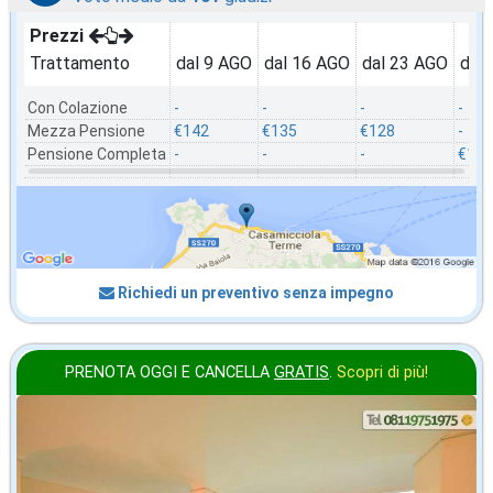
Prezzi
Trattamento
dal 9 AGO
dal 16 AGO
dal 23 AGO
dal
Con Colazione
-
-
-
-
Mezza Pensione
€142
€135
€128
-
Pensione Completa
-
-
-
€121
Richiedi un preventivo senza impegno
PRENOTA OGGI E CANCELLA
GRATIS
.
Scopri di più!
2026 FERRAGOSTO
in offerta da