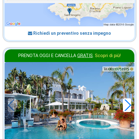
Richiedi un preventivo senza impegno
PRENOTA OGGI E CANCELLA
GRATIS
.
Scopri di più!
2026 FERRAGOSTO
in offerta da
116
€
,21
a notte