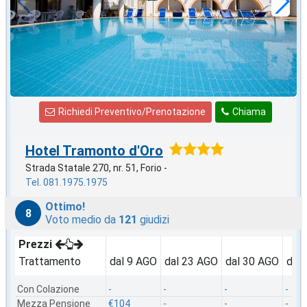
a notte
Richiedi Preventivo/Prenotazione
Chiama
Hotel Tramonto d'Oro
Strada Statale 270, nr. 51, Forio -
Tel. 081.1975.1975
Ottimo!
8
Voto medio da
121
giudizi
Prezzi
Trattamento
dal 9 AGO
dal 23 AGO
dal 30 AGO
dal
Con Colazione
-
-
-
-
Mezza Pensione
€104
-
-
-