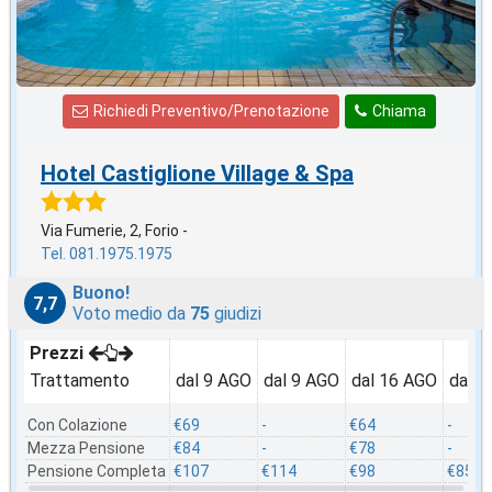
Richiedi Preventivo/Prenotazione
Chiama
Hotel Castiglione Village & Spa
Via Fumerie, 2, Forio -
Tel. 081.1975.1975
Buono!
7,7
Voto medio da
75
giudizi
Prezzi
Trattamento
dal 9 AGO
dal 9 AGO
dal 16 AGO
dal 2
Con Colazione
€69
-
€64
-
Mezza Pensione
€84
-
€78
-
Pensione Completa
€107
€114
€98
€85