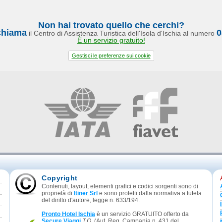
Non hai trovato quello che cerchi?
chiama
0
il Centro di Assistenza Turistica dell'Isola d'Ischia al numero
È un servizio gratuito!
Gestisci le preferenze sui cookie
Copyright
Contenuti, layout, elementi grafici e codici sorgenti sono di
proprietà di
Itiner Srl
e sono protetti dalla normativa a tutela
del diritto d'autore, legge n. 633/194.
Pronto Hotel Ischia
è un servizio GRATUITO offerto da
Secure Viaggi
T.O.
(Aut. Reg. Campania n. 431 del