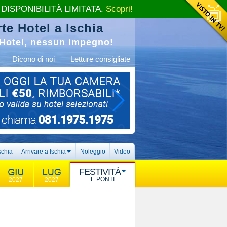
 DISPONIBILITÀ LIMITATA.
Scopri!
te Hotel a Ischia
Hotel, nessun impegno!
Dicono di noi
Letture consigliate
schia
Arrivare a Ischia
Noleggio
Video
FESTIVITÀ
E PONTI
2027
2027