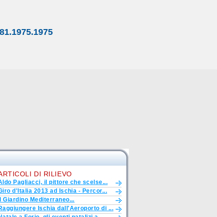
81.1975.1975
ARTICOLI DI RILIEVO
Aldo Pagliacci, il pittore che scelse...
Giro d'Italia 2013 ad Ischia - Percor...
Il Giardino Mediterraneo...
Raggiungere Ischia dall'Aeroporto di ...