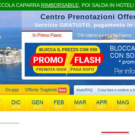
CCOLA CAPARRA
RIMBORSABILE
, POI SALDA IN HOTEL!
Centro Prenotazioni Offer
Servizio GRATUITO, pagamento in 
In Primo Piano
Chi siamo e cosa facciamo
Gruppi
Offerte Traghetti
Aiuto/FAQ
Cosa fare e vedere a I
New
2026
2027
2027
2027
2027
2027