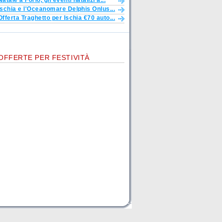
Natale a Forio, gli eventi natalizi a...
Ischia e l'Oceanomare Delphis Onlus...
Offerta Traghetto per Ischia €70 auto...
OFFERTE PER FESTIVITÀ