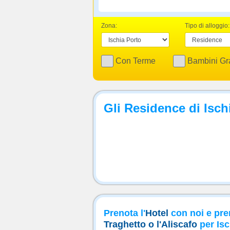
Zona:
Tipo di alloggio:
Con Terme
Bambini Gra
Gli Residence di Isch
Prenota l'
Hotel
con noi e pre
Traghetto o l'Aliscafo
per Isc