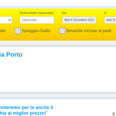
Nome Hotel (opzionale):
Da:
A:
tis
Spiaggia Gratis
Bevande incluse ai pasti
ia Porto
noteremo per te anche il
*
hia al miglior prezzo!