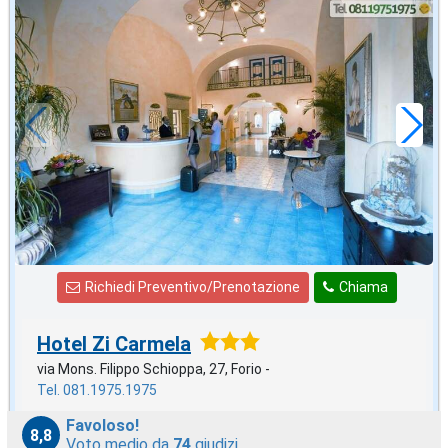
in offerta da
46
€
,71
a notte
Richiedi Preventivo/Prenotazione
Chiama
Hotel Zi Carmela
via Mons. Filippo Schioppa, 27, Forio -
Tel. 081.1975.1975
Favoloso!
8,8
Voto medio da
74
giudizi