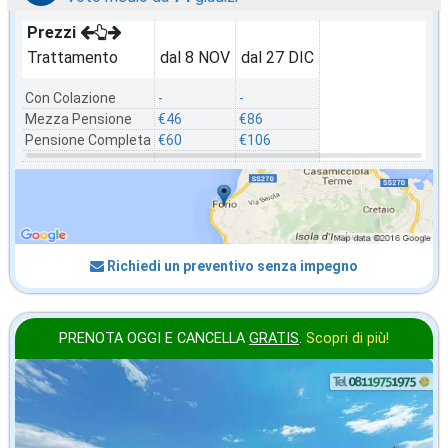
Prezzi
Trattamento
dal 8 NOV
dal 27 DIC
Con Colazione
-
-
Mezza Pensione
€46
€86
Pensione Completa
€60
€106
Richiedi un preventivo senza impegno
PRENOTA OGGI E CANCELLA
GRATIS
.
Scopri di più!
in offerta da
28
€
,43