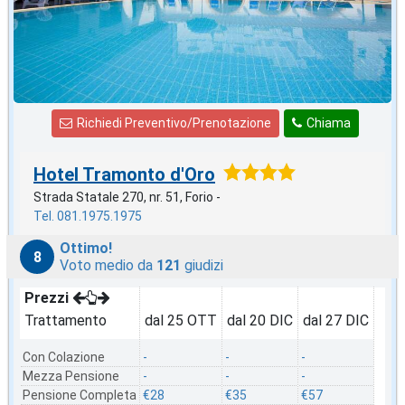
Richiedi Preventivo/Prenotazione
Chiama
Hotel Tramonto d'Oro
Strada Statale 270, nr. 51, Forio -
Tel. 081.1975.1975
Ottimo!
8
Voto medio da
121
giudizi
Prezzi
Trattamento
dal 25 OTT
dal 20 DIC
dal 27 DIC
Con Colazione
-
-
-
Mezza Pensione
-
-
-
Pensione Completa
€28
€35
€57