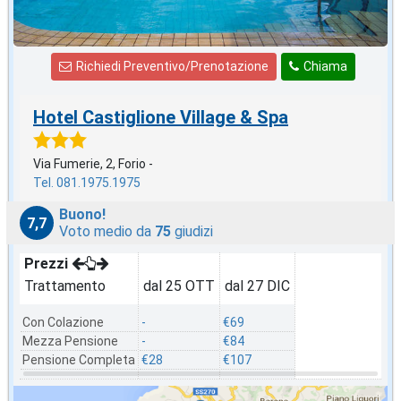
Richiedi Preventivo/Prenotazione
Chiama
Hotel Castiglione Village & Spa
Via Fumerie, 2, Forio -
Tel. 081.1975.1975
Buono!
7,7
Voto medio da
75
giudizi
Prezzi
Trattamento
dal 25 OTT
dal 27 DIC
Con Colazione
-
€69
Mezza Pensione
-
€84
Pensione Completa
€28
€107