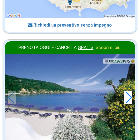
Richiedi un preventivo senza impegno
PRENOTA OGGI E CANCELLA
GRATIS
.
Scopri di più!
in offerta da
28
€
,43
a notte