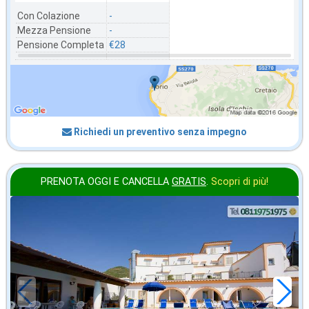
Con Colazione
-
Mezza Pensione
-
Pensione Completa
€28
Richiedi un preventivo senza impegno
PRENOTA OGGI E CANCELLA
GRATIS
.
Scopri di più!
in offerta da
28
€
,43
a notte