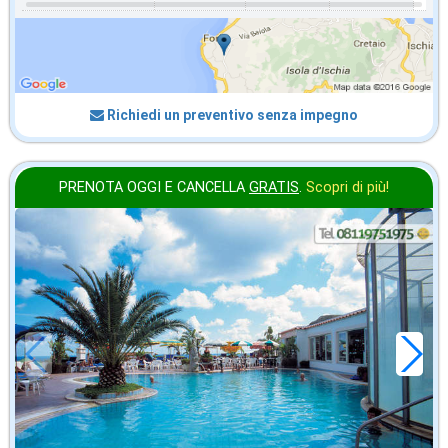
Richiedi un preventivo senza impegno
PRENOTA OGGI E CANCELLA
GRATIS
.
Scopri di più!
in offerta da
28
€
,43
a notte