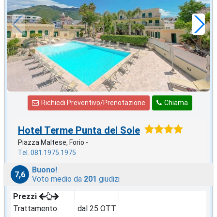
a notte
Richiedi Preventivo/Prenotazione
Chiama
Hotel Terme Punta del Sole
Piazza Maltese, Forio -
Tel. 081.1975.1975
Buono!
7,6
Voto medio da
201
giudizi
Prezzi
Trattamento
dal 25 OTT