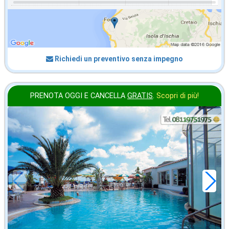
Richiedi un preventivo senza impegno
PRENOTA OGGI E CANCELLA
GRATIS
.
Scopri di più!
in offerta da
28
€
,43
a notte