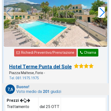
a notte
Richiedi Preventivo/Prenotazione
Chiama
Hotel Terme Punta del Sole
Piazza Maltese, Forio -
Tel. 081.1975.1975
Buono!
7,6
Voto medio da
201
giudizi
Prezzi
Trattamento
dal 25 OTT