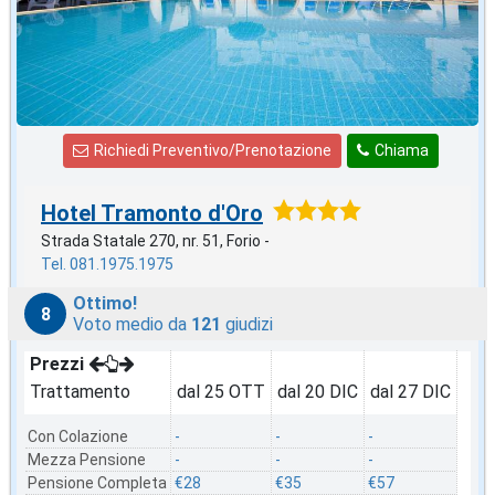
Richiedi Preventivo/Prenotazione
Chiama
Hotel Tramonto d'Oro
Strada Statale 270, nr. 51, Forio -
Tel. 081.1975.1975
Ottimo!
8
Voto medio da
121
giudizi
Prezzi
Trattamento
dal 25 OTT
dal 20 DIC
dal 27 DIC
Con Colazione
-
-
-
Mezza Pensione
-
-
-
Pensione Completa
€28
€35
€57