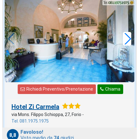
in offerta da
46
€
,71
a notte
Richiedi Preventivo/Prenotazione
Chiama
Hotel Zi Carmela
via Mons. Filippo Schioppa, 27, Forio -
Tel. 081.1975.1975
Favoloso!
8,8
Voto medio da
74
giudizi