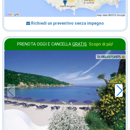
Richiedi un preventivo senza impegno
PRENOTA OGGI E CANCELLA
GRATIS
.
Scopri di più!
in offerta da
28
€
,43
a notte