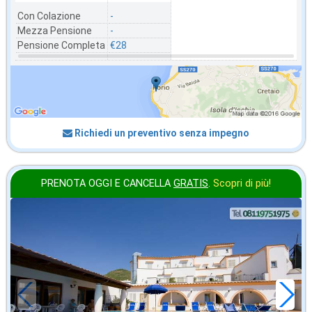
Con Colazione
-
Mezza Pensione
-
Pensione Completa
€28
Richiedi un preventivo senza impegno
PRENOTA OGGI E CANCELLA
GRATIS
.
Scopri di più!
in offerta da
28
€
,43
a notte