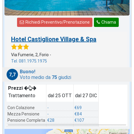
Richiedi Preventivo/Prenotazione
Chiama
Hotel Castiglione Village & Spa
Via Fumerie, 2, Forio -
Tel. 081.1975.1975
Buono!
7,7
Voto medio da
75
giudizi
Prezzi
Trattamento
dal 25 OTT
dal 27 DIC
Con Colazione
-
€69
Mezza Pensione
-
€84
Pensione Completa
€28
€107