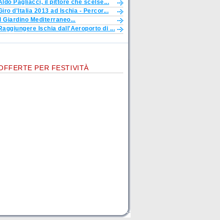
Aldo Pagliacci, il pittore che scelse...
Giro d'Italia 2013 ad Ischia - Percor...
Il Giardino Mediterraneo...
Raggiungere Ischia dall'Aeroporto di ...
OFFERTE PER FESTIVITÀ