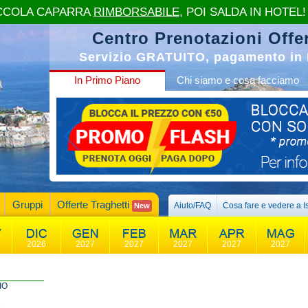
CCOLA CAPARRA
RIMBORSABILE
, POI SALDA IN HOTEL!
Centro Prenotazioni Offer
Servizio GRATUITO, pagamento in 
In Primo Piano
Chi siamo e cosa facciamo
Gruppi
Offerte Traghetti
Aiuto/FAQ
Cosa fare e vedere a I
New
2026
2027
2027
2027
2027
2027
IO