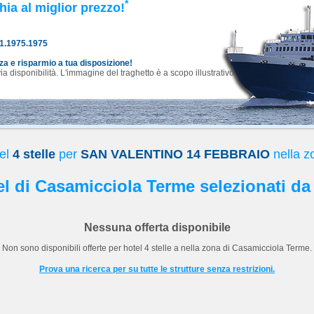
*
hia al miglior prezzo!
81.1975.1975
nza e risparmio a tua disposizione!
 disponibilità. L'immagine del traghetto è a scopo illustrativo.
tel
4 stelle
per
SAN VALENTINO 14 FEBBRAIO
nella z
tel di Casamicciola Terme selezionati da
Nessuna offerta disponibile
Non sono disponibili offerte per hotel
4 stelle
a
nella zona di Casamicciola Terme.
Prova una ricerca per su tutte le strutture senza restrizioni.