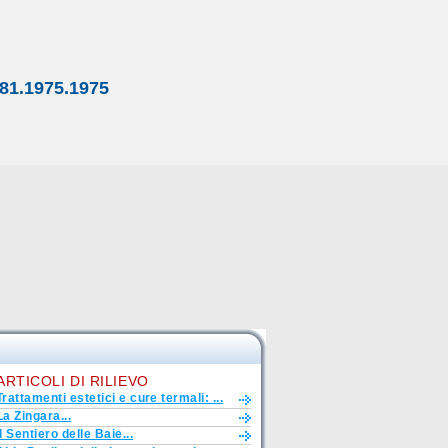
81.1975.1975
ARTICOLI DI RILIEVO
Trattamenti estetici e cure termali: ...
La Zingara...
Il Sentiero delle Baie...