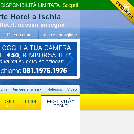
 DISPONIBILITÀ LIMITATA.
Scopri!
te Hotel a Ischia
Hotel, nessun impegno!
Dicono di noi
Letture consigliate
schia
Arrivare a Ischia
Noleggio
Video
FESTIVITÀ
E PONTI
2027
2027