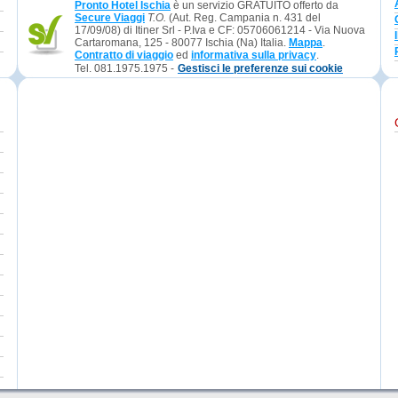
Pronto Hotel Ischia
è un servizio GRATUITO offerto da
Secure Viaggi
T.O.
(Aut. Reg. Campania n. 431 del
17/09/08) di Itiner Srl - P.Iva e CF: 05706061214 - Via Nuova
Cartaromana, 125 - 80077 Ischia (Na) Italia.
Mappa
.
Contratto di viaggio
ed
informativa sulla privacy
.
Tel. 081.1975.1975 -
Gestisci le preferenze sui cookie