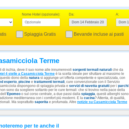
Nome Hotel (opzionale):
Da:
A:
tis
Spiaggia Gratis
Bevande incluse ai pasti
 Casamicciola Terme
 di ischia, deve il suo nome alle innumerevoli
sorgenti termali naturali
che da
tel 4 stelle a Casamicciola Terme
è la scelta ideale per sfruttare al massimo le
 questo dono della
natura
si aggiunge un’offerta competente e specializzata, con
ed esperto
,
piscine
e
trattamenti termali
, cure convenzionate con il Servizio
Casamicciola dispongono di spiaggia privata e
servizi di navetta gratuiti
per i
parchi
 non sono da scegliere soltanto per le cure termali: che si trovino nella pace della
dell’
Epomeo
o sul corso centrale, a due passi dalla
spiaggia
, questi alberghi sono
tradizione mediterranea con i comfort più moderni. E la
cucina
? Attenta, di qualità,
azionali. Ma soprattutto
saporita
e profumata. Altre
notizie su Casamicciola Terme
noteremo per te anche il