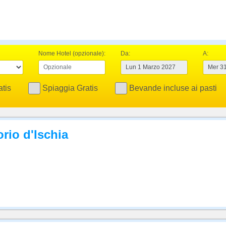
Nome Hotel (opzionale):
Da:
A:
tis
Spiaggia Gratis
Bevande incluse ai pasti
orio d'Ischia