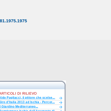
81.1975.1975
ARTICOLI DI RILIEVO
Aldo Pagliacci, il pittore che scelse...
Giro d'Italia 2013 ad Ischia - Percor...
Il Giardino Mediterraneo...