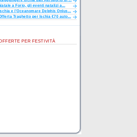
Raggiungere Ischia dall'Aeroporto di ...
Natale a Forio, gli eventi natalizi a...
Ischia e l'Oceanomare Delphis Onlus...
Offerta Traghetto per Ischia €70 auto...
OFFERTE PER FESTIVITÀ