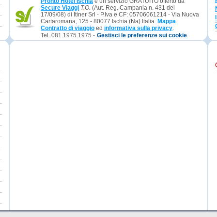
Pronto Hotel Ischia
è un servizio GRATUITO offerto da
Secure Viaggi
T.O.
(Aut. Reg. Campania n. 431 del
17/09/08) di Itiner Srl - P.Iva e CF: 05706061214 - Via Nuova
Cartaromana, 125 - 80077 Ischia (Na) Italia.
Mappa
.
Contratto di viaggio
ed
informativa sulla privacy
.
Tel. 081.1975.1975 -
Gestisci le preferenze sui cookie