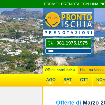
PROMO: PRENOTA CON UNA PI
PRENOTAZIONI
081.1975.1975
Offerte
hotel Ischia
Hotel su Mappa
2026
2026
2026
2026
Offerte di
Marzo 2