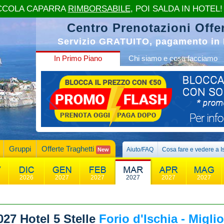
CCOLA CAPARRA
RIMBORSABILE
, POI SALDA IN HOTEL!
Centro Prenotazioni Offer
Servizio GRATUITO, pagamento in 
In Primo Piano
Chi siamo e cosa facciamo
Gruppi
Offerte Traghetti
Aiuto/FAQ
Cosa fare e vedere a I
New
2026
2027
2027
2027
2027
2027
027
Hotel 5 Stelle
Forio d'Ischia - Miglio