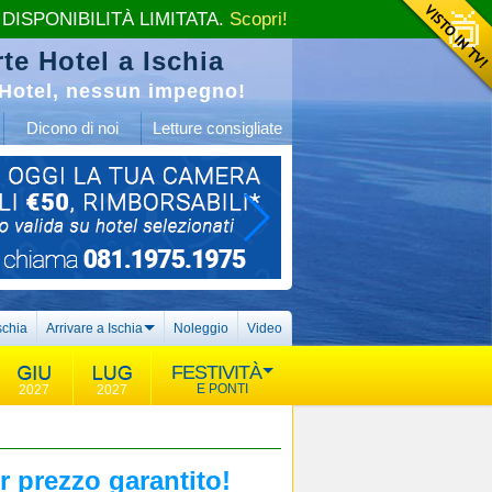
 DISPONIBILITÀ LIMITATA.
Scopri!
te Hotel a Ischia
Hotel, nessun impegno!
Dicono di noi
Letture consigliate
schia
Arrivare a Ischia
Noleggio
Video
FESTIVITÀ
E PONTI
2027
2027
r prezzo garantito!