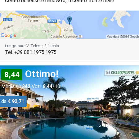
Centro benessere rinnovato, in centro fronte mare
Lungomare V. Telese, 3, Ischia
Tel.
+39
081.1975.1975
Ottimo!
8,44
Media su
342
Voti:
8,44
/10
da
€ 92,71