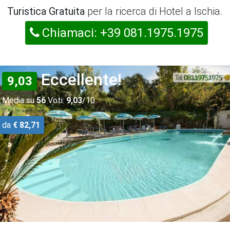
Turistica Gratuita
per la ricerca di Hotel a Ischia.
Chiamaci: +39 081.1975.1975
Eccellente!
9,03
Media su
56
Voti:
9,03
/10
da
€ 82,71