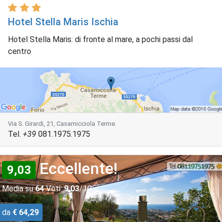
Hotel Stella Maris Ischia
Hotel Stella Maris: di fronte al mare, a pochi passi dal
centro
Via S. Girardi, 21, Casamicciola Terme
Tel.
+39
081.1975.1975
Eccellente!
9,03
Media su
64
Voti:
9,03
/10
da
€ 64,29