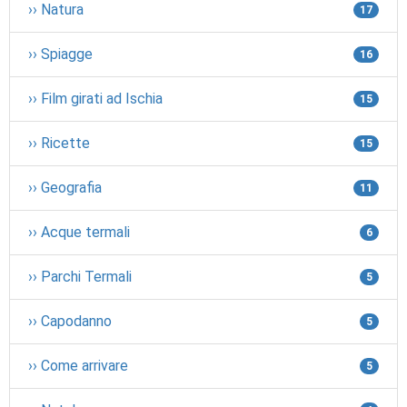
›› Natura
17
›› Spiagge
16
›› Film girati ad Ischia
15
›› Ricette
15
›› Geografia
11
›› Acque termali
6
›› Parchi Termali
5
›› Capodanno
5
›› Come arrivare
5