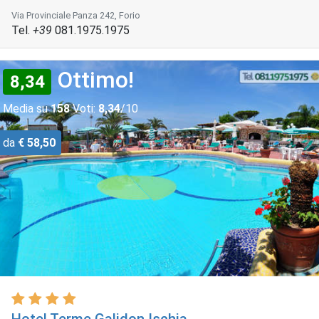
Via Provinciale Panza 242, Forio
Tel.
+39
081.1975.1975
Ottimo!
8,34
Media su
158
Voti:
8,34
/10
da
€ 58,50