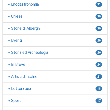
›› Enogastronomia
31
›› Chiese
30
›› Storie di Alberghi
30
›› Eventi
29
›› Storia ed Archeologia
26
›› In Breve
24
›› Artisti di Ischia
21
›› Letteratura
18
›› Sport
17