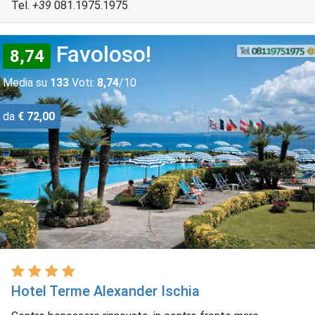
Tel.
+39
081.1975.1975
Favoloso!
8,74
Media su
133
Voti:
8,74
/10
da
€ 72,00
Hotel Terme Alexander Ischia