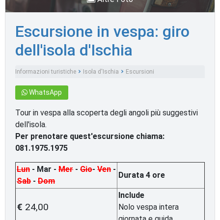
Escursione in vespa: giro
dell'isola d'Ischia
Informazioni turistiche
Isola d'Ischia
Escursioni
WhatsApp
Tour in vespa alla scoperta degli angoli più suggestivi
dell'isola.
Per prenotare quest'escursione chiama:
081.1975.1975
Lun
- Mar -
Mer
-
Gio
-
Ven
-
Durata 4 ore
Sab
-
Dom
Include
€
24,00
Nolo vespa intera
giornata e guida.