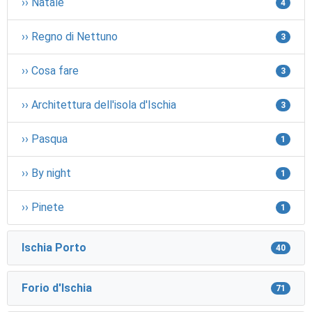
›› Natale
4
›› Regno di Nettuno
3
›› Cosa fare
3
›› Architettura dell'isola d'Ischia
3
›› Pasqua
1
›› By night
1
›› Pinete
1
Ischia Porto
40
Forio d'Ischia
71