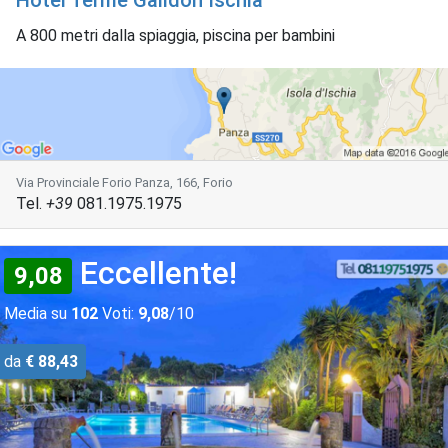
Hotel Terme Galidon Ischia
A 800 metri dalla spiaggia, piscina per bambini
Via Provinciale Forio Panza, 166, Forio
Tel.
+39
081.1975.1975
Eccellente!
9,08
Media su
102
Voti:
9,08
/10
da
€ 88,43