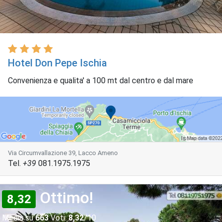
Hotel Don Pepe Ischia
Convenienza e qualita' a 100 mt dal centro e dal mare
Via Circumvallazione 39, Lacco Ameno
Tel.
+39
081.1975.1975
Ottimo!
8,32
Media su
663
Voti:
8,32
/10