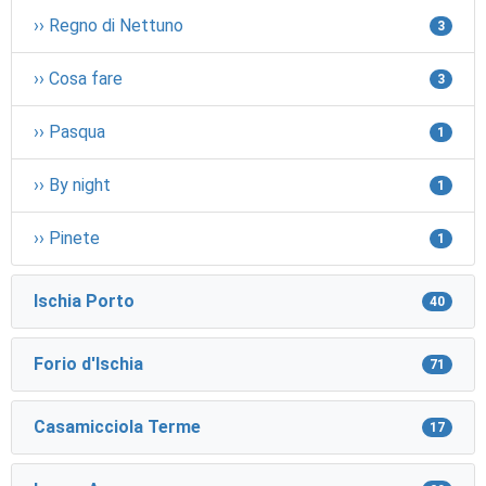
›› Regno di Nettuno
3
›› Cosa fare
3
›› Pasqua
1
›› By night
1
›› Pinete
1
Ischia Porto
40
Forio d'Ischia
71
Casamicciola Terme
17