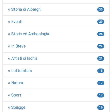
›› Storie di Alberghi
30
›› Eventi
29
›› Storia ed Archeologia
26
›› In Breve
24
›› Artisti di Ischia
21
›› Letteratura
18
›› Natura
17
›› Sport
17
›› Spiagge
16