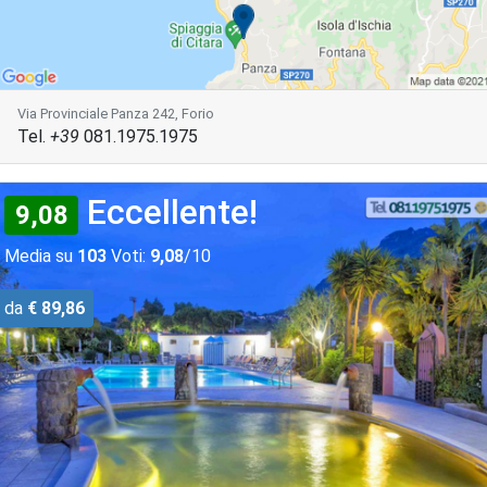
Via Provinciale Panza 242, Forio
Tel.
+39
081.1975.1975
Eccellente!
9,08
Media su
103
Voti:
9,08
/10
da
€ 89,86