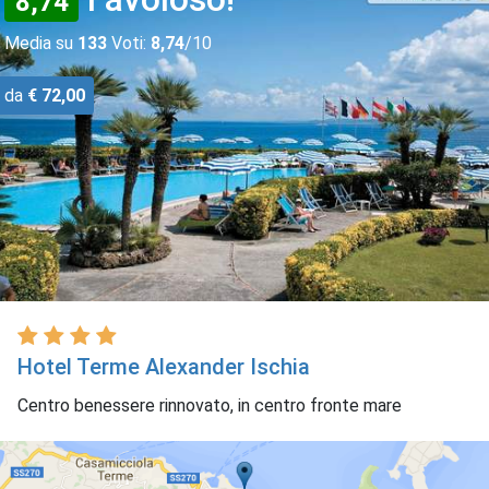
8,74
Media su
133
Voti:
8,74
/10
da
€ 72,00
Hotel Terme Alexander Ischia
Centro benessere rinnovato, in centro fronte mare