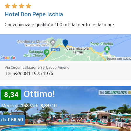
Hotel Don Pepe Ischia
Convenienza e qualita' a 100 mt dal centro e dal mare
Via Circumvallazione 39, Lacco Ameno
Tel.
+39
081.1975.1975
Ottimo!
8,34
Media su
158
Voti:
8,34
/10
da
€ 58,50