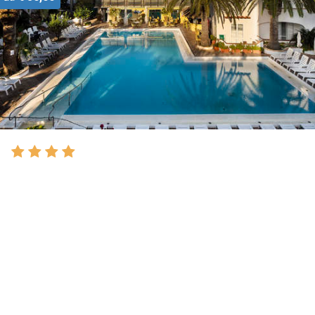
Hotel Royal Palm Ischia
200mt dal mare, 3 piscine termali, servizio navetta
Via Giovanni Mazzella, 184, Forio
Tel.
+39
081.1975.1975