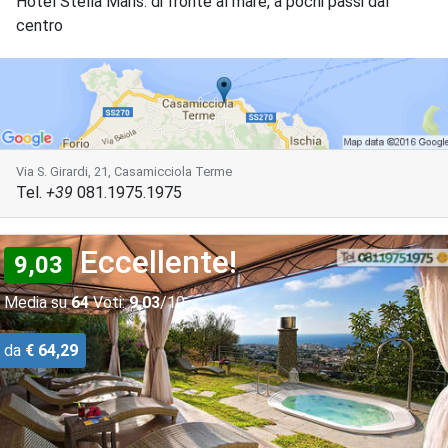
Hotel Stella Maris: di fronte al mare, a pochi passi dal
centro
Via S. Girardi, 21, Casamicciola Terme
Tel.
+39
081.1975.1975
Eccellente!
9,03
Media su
64
Voti:
9,03
/10
da
€ 64,29