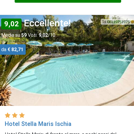
Eccellente!
9,02
Media su
59
Voti:
9,02
/10
da
€ 82,71
Hotel Stella Maris Ischia