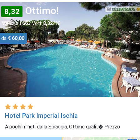
Ottimo!
8,32
Media su
663
Voti:
8,32
/10
da
€ 60,00
Hotel Park Imperial Ischia
A pochi minuti dalla Spiaggia, Ottimo qualit� Prezzo