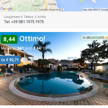
Lungomare V. Telese, 3, Ischia
Tel.
+39
081.1975.1975
Ottimo!
8,44
Media su
342
Voti:
8,44
/10
da
€ 92,71