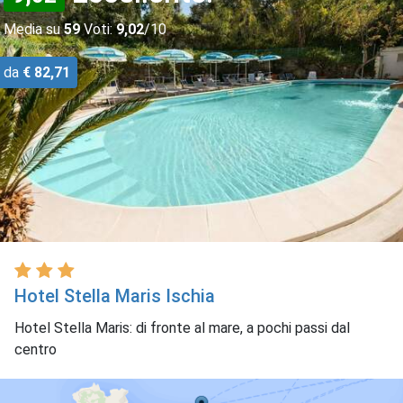
Media su
59
Voti:
9,02
/10
da
€ 82,71
Hotel Stella Maris Ischia
Hotel Stella Maris: di fronte al mare, a pochi passi dal
centro