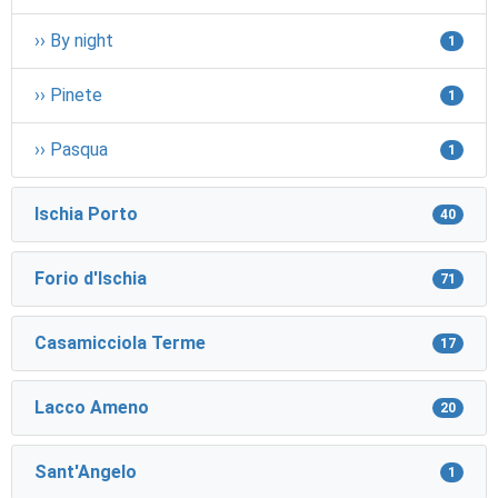
›› By night
1
›› Pinete
1
›› Pasqua
1
Ischia Porto
40
Forio d'Ischia
71
Casamicciola Terme
17
Lacco Ameno
20
Sant'Angelo
1