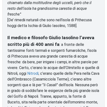
chiamato dalla moltitudine degli uccelli, però che il
resto dell’isola ha grandissima carestia di acque
fresche
."
[De’ rimedii naturali che sono nell’isola di Pithecusa
hoggi detta Ischia di Giulio Iasolino, 1588].
Il medico e filosofo Giulio Iasolino l’aveva
scritto più di 400 anni fa
: a fronte delle
tantissime fonti termali e sorgenti fumaroliche, l’isola
di Pithecusa aveva una grande carestia di acque
fresche: da bere, per irrigare i campi, in altre parole per
vivere. Certo, c’erano le acque dell’Olmitello e quelle di
Nitroli, oggi
Nitrodi
; c’erano quelle della Pera nella Cava
dell’Ombrasco (Casamicciola Terme); c’erano altre
sorgenti qua e là per "
li Casali
" dell’isola. Nessuna però
in grado di soddisfare le esigenze della più grande isola
del Golfo di Napoli. Tranne, appunto, la fonte di
Buceto, sita nella parte orientale dell’omonimo monte,