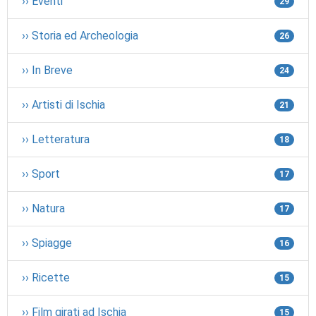
›› Eventi
29
›› Storia ed Archeologia
26
›› In Breve
24
›› Artisti di Ischia
21
›› Letteratura
18
›› Sport
17
›› Natura
17
›› Spiagge
16
›› Ricette
15
›› Film girati ad Ischia
15