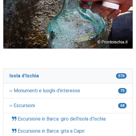
Isola d'Ischia
576
›› Monumenti e luoghi d'interesse
75
›› Escursioni
68
Escursione in Barca: giro dell'isola d'Ischia
Escursione in Barca: gita a Capri