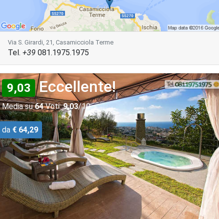
Via S. Girardi, 21, Casamicciola Terme
Tel.
+39
081.1975.1975
Eccellente!
9,03
Media su
64
Voti:
9,03
/10
da
€ 64,29