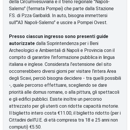
della Circumvesuviana e il treno regionale "Napoli-
Salerno" (fermata Pompei) che parte dalla Stazione
F.S. di P.zza Garibaldi. In auto, bisogna immettersi
sull’"A3 Napoli-Salerno" e uscire a Pompei Ovest.
Presso ciascun ingresso sono presenti guide
autorizzate
dalla Soprintendenza per i Beni
Archeologici e Ambientali di Napoli e Provincia con il
compito di garantire l’informazione pubblica in lingua
italiana e inglese. Considerata l’estensione del sito
occorrerebbero diversi giorni per visitare l’intera Area
degli Scavi, perciò bisogna decidere - tra quelli possibili
-, quale percorso effettuare, scegliendo se dare
priorità alle domus romane, o alla pittura, gli spettacoli
e gli edifici pubblici. Esiste inoltre un percorso
attrezzato per gli utenti con ridotte capacità motorie.
Il biglietto intero costa €11.00; il biglietto ridotto (per i
Cittadini dell’U.E. di età compresa tra 18 e 25 anni non
compiuti) €5.50.