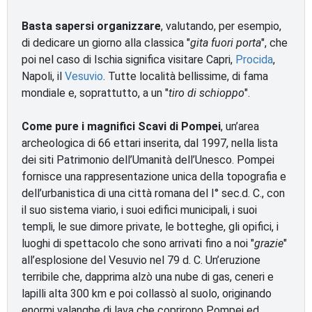
Basta sapersi organizzare
, valutando, per esempio,
di dedicare un giorno alla classica "
gita fuori porta
", che
poi nel caso di Ischia significa visitare Capri,
Procida
,
Napoli, il
Vesuvio
. Tutte località bellissime, di fama
mondiale e, soprattutto, a un "
tiro di schioppo
".
Come pure i magnifici Scavi di Pompei
, un’area
archeologica di 66 ettari inserita, dal 1997, nella lista
dei siti Patrimonio dell’Umanità dell’Unesco. Pompei
fornisce una rappresentazione unica della topografia e
dell’urbanistica di una città romana del I° sec.d. C., con
il suo sistema viario, i suoi edifici municipali, i suoi
templi, le sue dimore private, le botteghe, gli opifici, i
luoghi di spettacolo che sono arrivati fino a noi "
grazie
"
all’esplosione del Vesuvio nel 79 d. C. Un’eruzione
terribile che, dapprima alzò una nube di gas, ceneri e
lapilli alta 300 km e poi collassò al suolo, originando
enormi valanghe di lava che coprirono Pompei ed