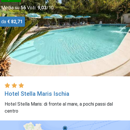
Media su
56
Voti:
9,03
/10
da
€ 82,71
Hotel Stella Maris Ischia
Hotel Stella Maris: di fronte al mare, a pochi passi dal
centro