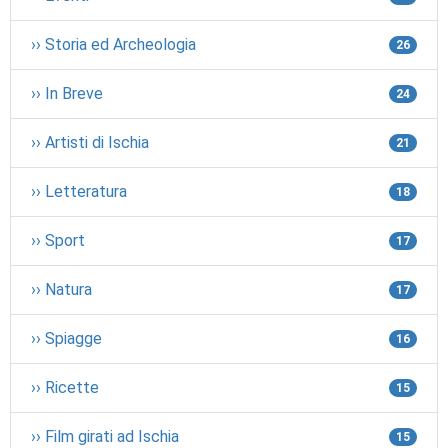
›› Storia ed Archeologia
26
›› In Breve
24
›› Artisti di Ischia
21
›› Letteratura
18
›› Sport
17
›› Natura
17
›› Spiagge
16
›› Ricette
15
›› Film girati ad Ischia
15