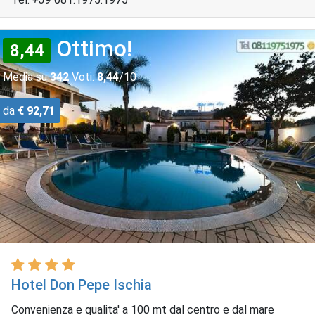
Ottimo!
8,44
Media su
342
Voti:
8,44
/10
da
€ 92,71
Hotel Don Pepe Ischia
Convenienza e qualita' a 100 mt dal centro e dal mare