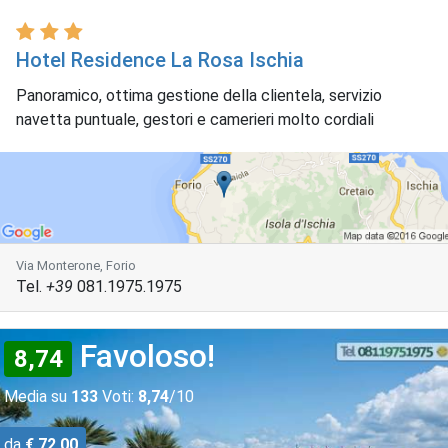
Hotel Residence La Rosa Ischia
Panoramico, ottima gestione della clientela, servizio
navetta puntuale, gestori e camerieri molto cordiali
Via Monterone, Forio
Tel.
+39
081.1975.1975
Favoloso!
8,74
Media su
133
Voti:
8,74
/10
da
€ 72,00