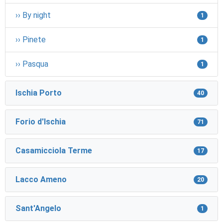
›› By night
1
›› Pinete
1
›› Pasqua
1
Ischia Porto
40
Forio d'Ischia
71
Casamicciola Terme
17
Lacco Ameno
20
Sant'Angelo
1