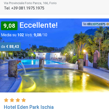
Via Provinciale Forio Panza, 166, Forio
Tel.
+39
081.1975.1975
Eccellente!
9,08
Media su
102
Voti:
9,08
/10
da
€ 88,43
Hotel Eden Park Ischia