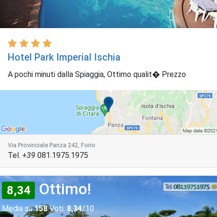
Hotel Park Imperial Ischia
A pochi minuti dalla Spiaggia, Ottimo qualit� Prezzo
Via Provinciale Panza 242, Forio
Tel.
+39
081.1975.1975
Ottimo!
8,34
Media su
158
Voti:
8,34
/10