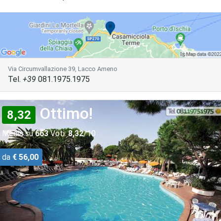
Via Circumvallazione 39, Lacco Ameno
Tel.
+39
081.1975.1975
Ottimo!
8,32
Media su
663
Voti:
8,32
/10
da
€ 56,00