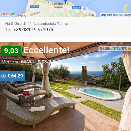
Via S. Girardi, 21, Casamicciola Terme
Tel.
+39
081.1975.1975
Eccellente!
9,03
Media su
64
Voti:
9,03
/10
da
€ 64,29