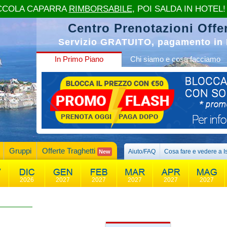
CCOLA CAPARRA
RIMBORSABILE
, POI SALDA IN HOTEL!
Centro Prenotazioni Offer
Servizio GRATUITO, pagamento in 
In Primo Piano
Chi siamo e cosa facciamo
Gruppi
Offerte Traghetti
Aiuto/FAQ
Cosa fare e vedere a I
New
2026
2027
2027
2027
2027
2027