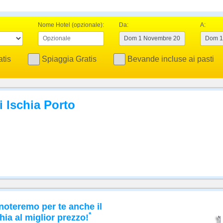
Nome Hotel (opzionale):
Da:
A:
tis
Spiaggia Gratis
Bevande incluse ai pasti
i Ischia Porto
noteremo per te anche il
*
hia al miglior prezzo!