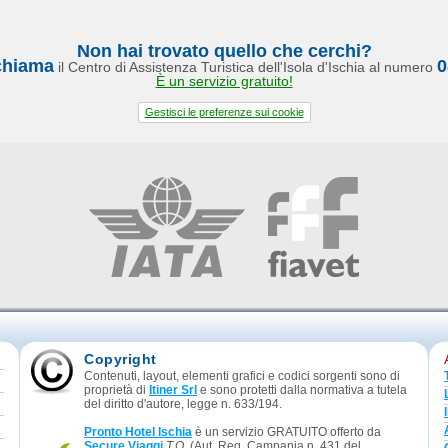
Non hai trovato quello che cerchi?
chiama
0
il Centro di Assistenza Turistica dell'Isola d'Ischia al numero
È un servizio gratuito!
Gestisci le preferenze sui cookie
Copyright
Contenuti, layout, elementi grafici e codici sorgenti sono di
proprietà di
Itiner Srl
e sono protetti dalla normativa a tutela
del diritto d'autore, legge n. 633/194.
Pronto Hotel Ischia
è un servizio GRATUITO offerto da
Secure Viaggi
T.O.
(Aut. Reg. Campania n. 431 del