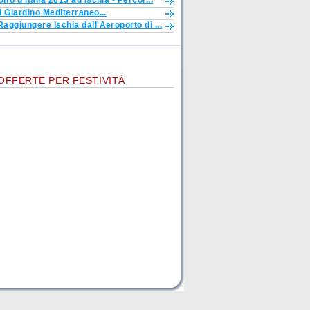
Giro d'Italia 2013 ad Ischia - Percor...
Il Giardino Mediterraneo...
Raggiungere Ischia dall'Aeroporto di ...
OFFERTE PER FESTIVITÀ