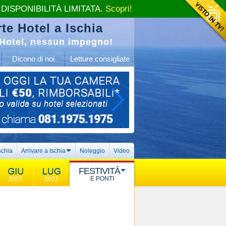
 DISPONIBILITÀ LIMITATA.
Scopri!
te Hotel a Ischia
Hotel, nessun impegno!
Dicono di noi
Letture consigliate
schia
Arrivare a Ischia
Noleggio
Video
FESTIVITÀ
E PONTI
2027
2027