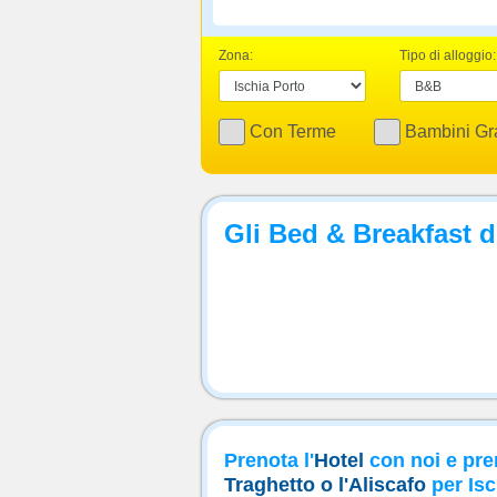
Zona:
Tipo di alloggio:
Con Terme
Bambini Gra
Gli Bed & Breakfast d
Prenota l'
Hotel
con noi e pre
Traghetto o l'Aliscafo
per Isc