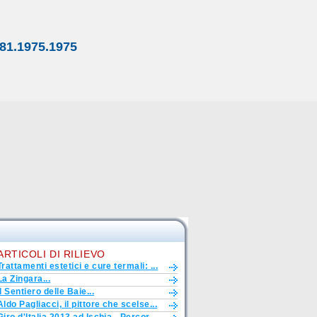
81.1975.1975
ARTICOLI DI RILIEVO
Trattamenti estetici e cure termali: ...
La Zingara...
Il Sentiero delle Baie...
Aldo Pagliacci, il pittore che scelse...