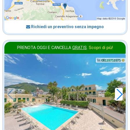
Richiedi un preventivo senza impegno
PRENOTA OGGI E CANCELLA
GRATIS
.
Scopri di più!
in offerta da
28
€
,43
a notte