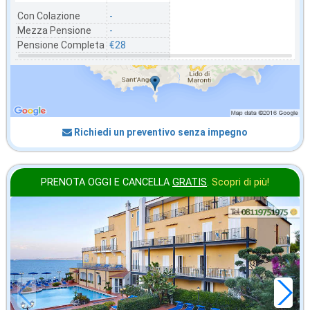
Con Colazione
-
Mezza Pensione
-
Pensione Completa
€28
Richiedi un preventivo senza impegno
PRENOTA OGGI E CANCELLA
GRATIS
.
Scopri di più!
in offerta da
75
€
,00
a notte