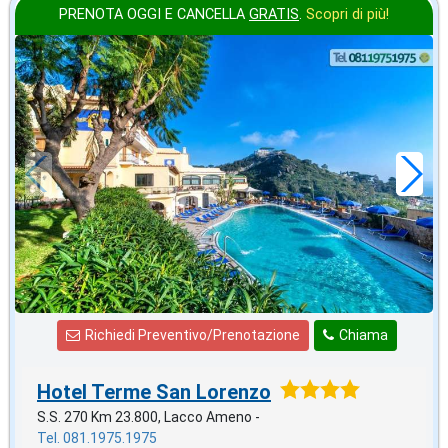
PRENOTA OGGI E CANCELLA
GRATIS
.
Scopri di più!
in offerta da
71
€
,29
a notte
Richiedi Preventivo/Prenotazione
Chiama
Hotel Terme San Lorenzo
S.S. 270 Km 23.800, Lacco Ameno -
Tel. 081.1975.1975