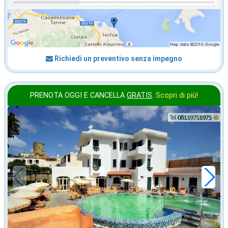
Richiedi un preventivo senza impegno
PRENOTA OGGI E CANCELLA
GRATIS
.
Scopri di più!
in offerta da
55
€
,00
a notte