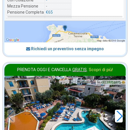
Mezza Pensione
-
Pensione Completa
€65
Richiedi un preventivo senza impegno
PRENOTA OGGI E CANCELLA
GRATIS
.
Scopri di più!
in offerta da
65
€
,00
a notte