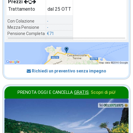
Prezzi
Trattamento
dal 25 OTT
Con Colazione
-
Mezza Pensione
-
Pensione Completa
€71
Richiedi un preventivo senza impegno
PRENOTA OGGI E CANCELLA
GRATIS
.
Scopri di più!
in offerta da
28
€
,43