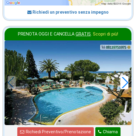
Richiedi un preventivo senza impegno
PRENOTA OGGI E CANCELLA
GRATIS
.
Scopri di più!
in offerta da
50
€
,00
a notte
Richiedi Preventivo/Prenotazione
Chiama