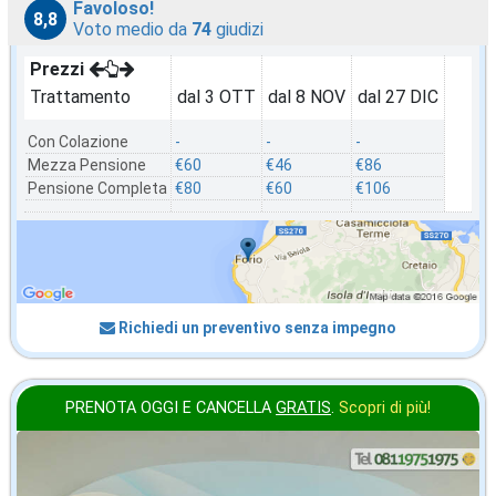
Favoloso!
8,8
Voto medio da
74
giudizi
Prezzi
Trattamento
dal 3 OTT
dal 8 NOV
dal 27 DIC
Con Colazione
-
-
-
Mezza Pensione
€60
€46
€86
Pensione Completa
€80
€60
€106
Richiedi un preventivo senza impegno
PRENOTA OGGI E CANCELLA
GRATIS
.
Scopri di più!
in offerta da