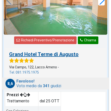
Richiedi Preventivo/Prenotazione
Chiama
Grand Hotel Terme di Augusto
Via Campo, 122, Lacco Ameno -
Tel. 081.1975.1975
Favoloso!
8,6
Voto medio da
341
giudizi
Prezzi
Trattamento
dal 25 OTT
Con Colazione
-