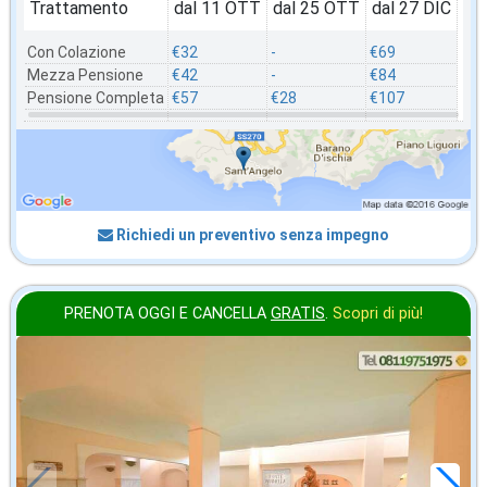
Trattamento
dal 11 OTT
dal 25 OTT
dal 27 DIC
Con Colazione
€32
-
€69
Mezza Pensione
€42
-
€84
Pensione Completa
€57
€28
€107
Richiedi un preventivo senza impegno
PRENOTA OGGI E CANCELLA
GRATIS
.
Scopri di più!
in offerta da
65
€
,00
a notte