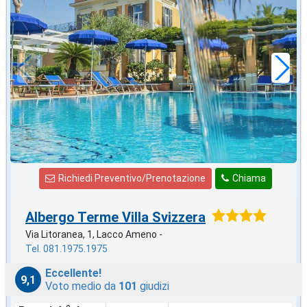
in offerta da
71
€
,29
a notte
Richiedi Preventivo/Prenotazione
Chiama
Albergo Terme Villa Svizzera
Via Litoranea, 1, Lacco Ameno -
Tel. 081.1975.1975
Eccellente!
9,1
Voto medio da
101
giudizi