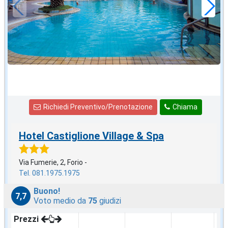
Richiedi Preventivo/Prenotazione
Chiama
Hotel Castiglione Village & Spa
Via Fumerie, 2, Forio -
Tel. 081.1975.1975
Buono!
7,7
Voto medio da
75
giudizi
Prezzi