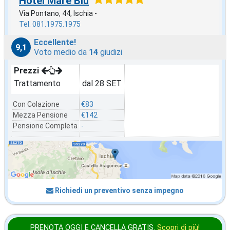
Hotel Mare Blu
Via Pontano, 44, Ischia -
Tel. 081.1975.1975
Eccellente!
9,1
Voto medio da
14
giudizi
Prezzi
Trattamento
dal 28 SET
Con Colazione
€83
Mezza Pensione
€142
Pensione Completa
-
Richiedi un preventivo senza impegno
PRENOTA OGGI E CANCELLA
GRATIS
.
Scopri di più!