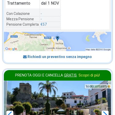
Trattamento
dal 1 NOV
Con Colazione
-
Mezza Pensione
-
Pensione Completa
€57
Richiedi un preventivo senza impegno
PRENOTA OGGI E CANCELLA
GRATIS
.
Scopri di più!
in offerta da
69
€
,00
a notte