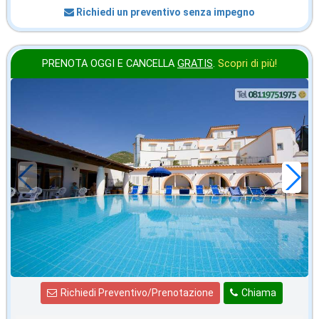
Richiedi un preventivo senza impegno
PRENOTA OGGI E CANCELLA
GRATIS
.
Scopri di più!
in offerta da
28
€
,43
a notte
Richiedi Preventivo/Prenotazione
Chiama