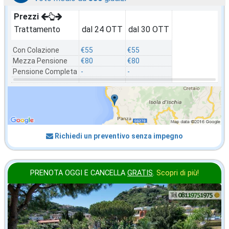
Prezzi
Trattamento
dal 24 OTT
dal 30 OTT
Con Colazione
€55
€55
Mezza Pensione
€80
€80
Pensione Completa
-
-
Richiedi un preventivo senza impegno
PRENOTA OGGI E CANCELLA
GRATIS
.
Scopri di più!
in offerta da
80
€
,00