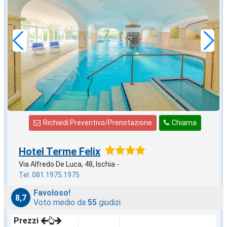
57
€
,14
a notte
Richiedi Preventivo/Prenotazione
Chiama
Hotel Terme Felix
Via Alfredo De Luca, 48, Ischia -
Tel. 081.1975.1975
Favoloso!
8,7
Voto medio da
55
giudizi
Prezzi