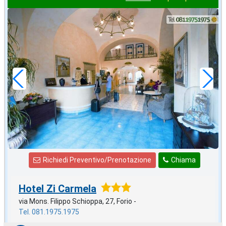
in offerta da
60
€
,00
a notte
Richiedi Preventivo/Prenotazione
Chiama
Hotel Zi Carmela
via Mons. Filippo Schioppa, 27, Forio -
Tel. 081.1975.1975