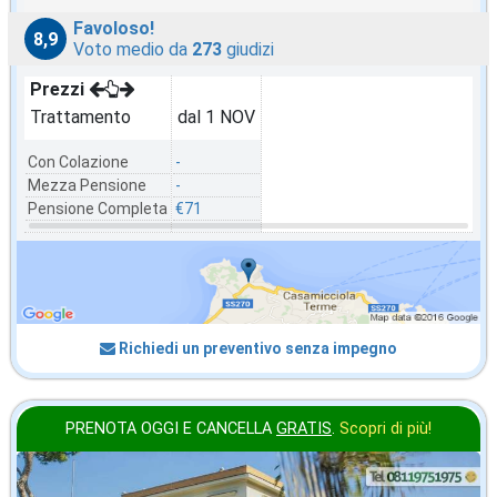
Favoloso!
8,9
Voto medio da
273
giudizi
Prezzi
Trattamento
dal 1 NOV
Con Colazione
-
Mezza Pensione
-
Pensione Completa
€71
Richiedi un preventivo senza impegno
PRENOTA OGGI E CANCELLA
GRATIS
.
Scopri di più!