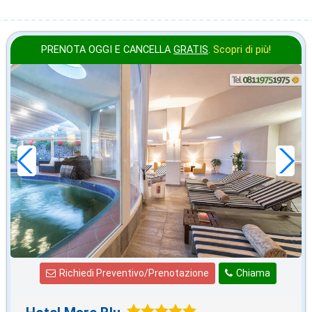
PRENOTA OGGI E CANCELLA
GRATIS
.
Scopri di più!
in offerta da
83
€
,00
a notte
Richiedi Preventivo/Prenotazione
Chiama