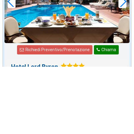
Richiedi Preventivo/Prenotazione
Chiama
Hotel Lord Byron
Via Giovanni Castellaccio, 21, Forio -
Tel. 081.1975.1975
Favoloso!
8,8
Voto medio da
22
giudizi
Prezzi
Trattamento
dal 4 OTT
Con Colazione
-
Mezza Pensione
€69