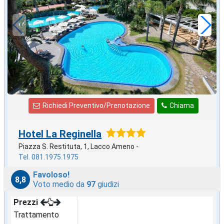
a notte
Richiedi Preventivo/Prenotazione
Chiama
Hotel La Reginella
Piazza S. Restituta, 1, Lacco Ameno -
Tel. 081.1975.1975
Favoloso!
8,8
Voto medio da
97
giudizi
Prezzi
Trattamento