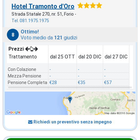
Hotel Tramonto d'Oro
Strada Statale 270, nr. 51, Forio -
Tel. 081.1975.1975
Ottimo!
8
Voto medio da
121
giudizi
Prezzi
Trattamento
dal 25 OTT
dal 20 DIC
dal 27 DIC
Con Colazione
-
-
-
Mezza Pensione
-
-
-
Pensione Completa
€28
€35
€57
Richiedi un preventivo senza impegno