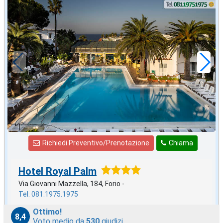
in offerta da
55
€
,00
a notte
Richiedi Preventivo/Prenotazione
Chiama
Hotel Royal Palm
Via Giovanni Mazzella, 184, Forio -
Tel. 081.1975.1975
Ottimo!
8,4
Voto medio da
530
giudizi